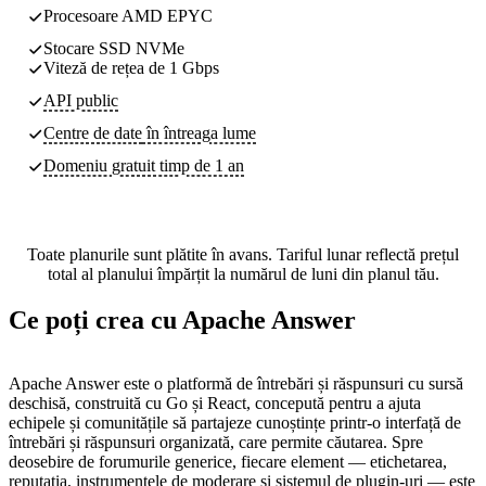
Procesoare AMD EPYC
Stocare SSD NVMe
Viteză de rețea de 1 Gbps
API public
Centre de date
în întreaga lume
Domeniu gratuit timp de 1 an
Toate planurile sunt plătite în avans. Tariful lunar reflectă prețul
total al planului împărțit la numărul de luni din planul tău.
Ce poți crea cu Apache Answer
Apache Answer este o platformă de întrebări și răspunsuri cu sursă
deschisă, construită cu Go și React, concepută pentru a ajuta
echipele și comunitățile să partajeze cunoștințe printr-o interfață de
întrebări și răspunsuri organizată, care permite căutarea. Spre
deosebire de forumurile generice, fiecare element — etichetarea,
reputația, instrumentele de moderare și sistemul de plugin-uri — este