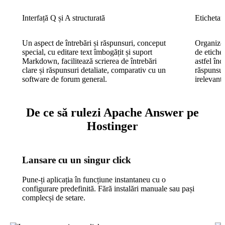
Interfață Q și A structurată
Etichetare
Un aspect de întrebări și răspunsuri, conceput
Organizea
special, cu editare text îmbogățit și suport
de etichet
Markdown, facilitează scrierea de întrebări
astfel în
clare și răspunsuri detaliate, comparativ cu un
răspunsur
software de forum general.
irelevante
De ce să rulezi Apache Answer pe
Hostinger
Lansare cu un singur click
Pune-ți aplicația în funcțiune instantaneu cu o
configurare predefinită. Fără instalări manuale sau pași
complecși de setare.