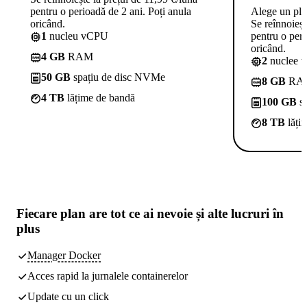
pentru o perioadă de 2 ani. Poți anula
Alege un pl
oricând.
Se reînnoieșt
1
nucleu vCPU
pentru o peri
oricând.
4 GB
RAM
2
nuclee 
50 GB
spațiu de disc NVMe
8 GB
RA
4 TB
lățime de bandă
100 GB
sp
8 TB
lăți
Fiecare plan are
tot ce ai nevoie
și alte lucruri în
plus
Manager Docker
Acces rapid la jurnalele containerelor
Update cu un click