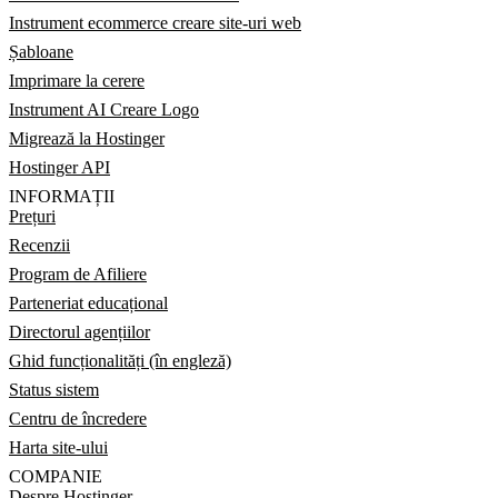
Instrument ecommerce creare site-uri web
Șabloane
Imprimare la cerere
Instrument AI Creare Logo
Migrează la Hostinger
Hostinger API
INFORMAȚII
Prețuri
Recenzii
Program de Afiliere
Parteneriat educațional
Directorul agențiilor
Ghid funcționalități (în engleză)
Status sistem
Centru de încredere
Harta site-ului
COMPANIE
Despre Hostinger