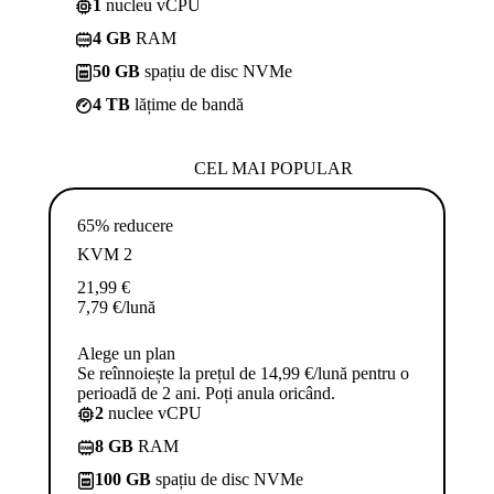
1
nucleu vCPU
4 GB
RAM
50 GB
spațiu de disc NVMe
4 TB
lățime de bandă
CEL MAI POPULAR
65% reducere
KVM 2
21,99
€
7,79
€
/lună
Alege un plan
Se reînnoiește la prețul de 14,99 €/lună pentru o
perioadă de 2 ani. Poți anula oricând.
2
nuclee vCPU
8 GB
RAM
100 GB
spațiu de disc NVMe