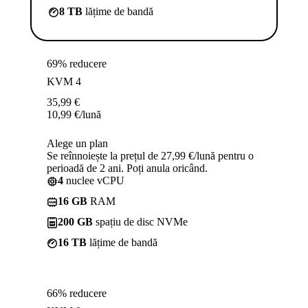
8 TB
lățime de bandă
69% reducere
KVM 4
35,99
€
10,99
€
/lună
Alege un plan
Se reînnoiește la prețul de 27,99 €/lună pentru o
perioadă de 2 ani. Poți anula oricând.
4
nuclee vCPU
16 GB
RAM
200 GB
spațiu de disc NVMe
16 TB
lățime de bandă
66% reducere