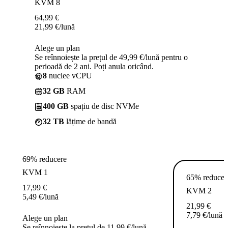
KVM 8
64,99
€
21,99
€
/lună
Alege un plan
Se reînnoiește la prețul de 49,99 €/lună pentru o
perioadă de 2 ani. Poți anula oricând.
8
nuclee vCPU
32 GB
RAM
400 GB
spațiu de disc NVMe
32 TB
lățime de bandă
69% reducere
KVM 1
65% reducer
17,99
€
KVM 2
5,49
€
/lună
21,99
€
7,79
€
/lună
Alege un plan
Se reînnoiește la prețul de 11,99 €/lună