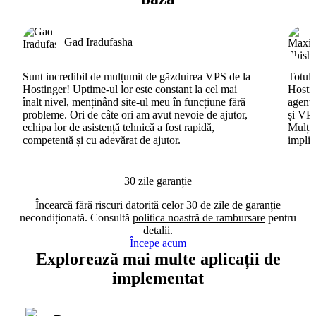
Gad Iradufasha
Sunt incredibil de mulțumit de găzduirea VPS de la
Totul 
Hostinger! Uptime-ul lor este constant la cel mai
Hostin
înalt nivel, menținând site-ul meu în funcțiune fără
agenți
probleme. Ori de câte ori am avut nevoie de ajutor,
și VPS
echipa lor de asistență tehnică a fost rapidă,
Mulțum
competentă și cu adevărat de ajutor.
implic
30 zile garanție
Încearcă fără riscuri datorită celor 30 de zile de garanție
necondiționată. Consultă
politica noastră de rambursare
pentru
detalii.
Începe acum
Explorează mai multe aplicații de
implementat