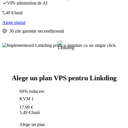
VPS administrat de AI
5,49
€
/lună
Alege planul
30 zile garanție necondiționată
Alege un plan VPS pentru Linkding
69% reducere
KVM 1
17,99
€
5,49
€
/lună
Alege un plan