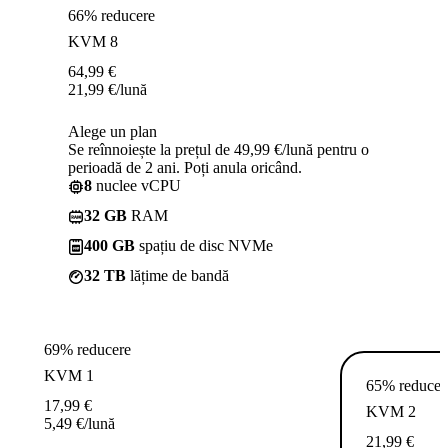
66% reducere
KVM 8
64,99
€
21,99
€
/lună
Alege un plan
Se reînnoiește la prețul de 49,99 €/lună pentru o
perioadă de 2 ani. Poți anula oricând.
8
nuclee vCPU
32 GB
RAM
400 GB
spațiu de disc NVMe
32 TB
lățime de bandă
69% reducere
KVM 1
65% reducer
17,99
€
KVM 2
5,49
€
/lună
21,99
€