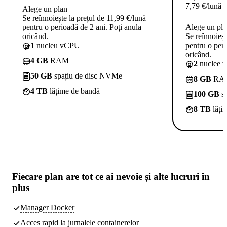
7,79
€
/lună
Alege un plan
Se reînnoiește la prețul de 11,99 €/lună
pentru o perioadă de 2 ani. Poți anula
Alege un pl
oricând.
Se reînnoieșt
1
nucleu vCPU
pentru o peri
oricând.
4 GB
RAM
2
nuclee 
50 GB
spațiu de disc NVMe
8 GB
RA
4 TB
lățime de bandă
100 GB
sp
8 TB
lăți
Fiecare plan are
tot ce ai nevoie
și alte lucruri în
plus
Manager Docker
Acces rapid la jurnalele containerelor