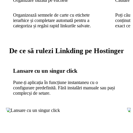
Organizare bazată pe etichete
Căutare t
Organizează semnele de carte cu etichete
Poți căuta
ierarhice și completare automată pentru a
conținutu
categoriza și regăsi rapid linkurile salvate.
exact ce a
De ce să rulezi Linkding pe Hostinger
Lansare cu un singur click
Pune-ți aplicația în funcțiune instantaneu cu o
configurare predefinită. Fără instalări manuale sau pași
complecși de setare.