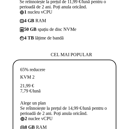
Se reînnoiește la prețul de 11,99 €/lună pentru o
perioadă de 2 ani. Poți anula oricând.
1
nucleu vCPU
4 GB
RAM
50 GB
spațiu de disc NVMe
4 TB
lățime de bandă
CEL MAI POPULAR
65% reducere
KVM 2
21,99
€
7,79
€
/lună
Alege un plan
Se reînnoiește la prețul de 14,99 €/lună pentru o
perioadă de 2 ani. Poți anula oricând.
2
nuclee vCPU
8 GB
RAM