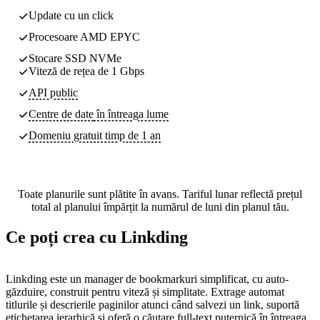
Update cu un click
Procesoare AMD EPYC
Stocare SSD NVMe
Viteză de rețea de 1 Gbps
API public
Centre de date
în întreaga lume
Domeniu gratuit timp de 1 an
Toate planurile sunt plătite în avans. Tariful lunar reflectă prețul
total al planului împărțit la numărul de luni din planul tău.
Ce poți crea cu Linkding
Linkding este un manager de bookmarkuri simplificat, cu auto-
găzduire, construit pentru viteză și simplitate. Extrage automat
titlurile și descrierile paginilor atunci când salvezi un link, suportă
etichetarea ierarhică și oferă o căutare full-text puternică în întreaga