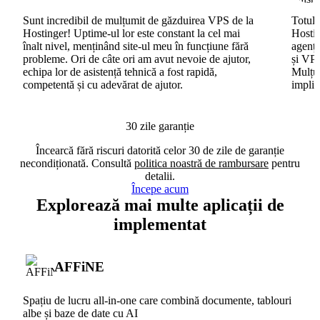
Sunt incredibil de mulțumit de găzduirea VPS de la
Totul 
Hostinger! Uptime-ul lor este constant la cel mai
Hostin
înalt nivel, menținând site-ul meu în funcțiune fără
agenți
probleme. Ori de câte ori am avut nevoie de ajutor,
și VPS
echipa lor de asistență tehnică a fost rapidă,
Mulțum
competentă și cu adevărat de ajutor.
implic
30 zile garanție
Încearcă fără riscuri datorită celor 30 de zile de garanție
necondiționată. Consultă
politica noastră de rambursare
pentru
detalii.
Începe acum
Explorează mai multe aplicații de
implementat
AFFiNE
Spațiu de lucru all-in-one care combină documente, tablouri
albe și baze de date cu AI