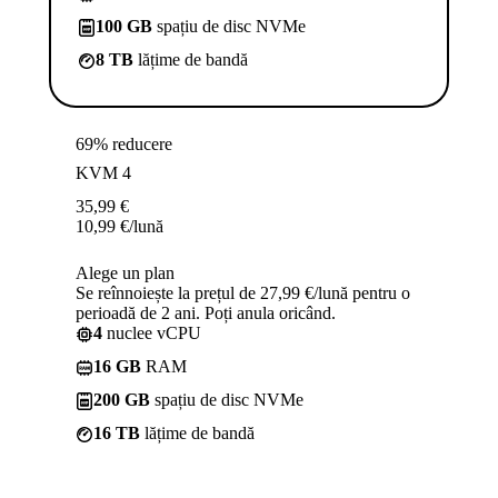
100 GB
spațiu de disc NVMe
8 TB
lățime de bandă
69% reducere
KVM 4
35,99
€
10,99
€
/lună
Alege un plan
Se reînnoiește la prețul de 27,99 €/lună pentru o
perioadă de 2 ani. Poți anula oricând.
4
nuclee vCPU
16 GB
RAM
200 GB
spațiu de disc NVMe
16 TB
lățime de bandă