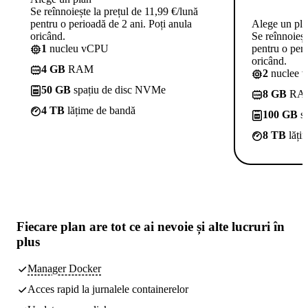
Se reînnoiește la prețul de 11,99 €/lună
pentru o perioadă de 2 ani. Poți anula
Alege un pl
oricând.
Se reînnoieșt
1
nucleu vCPU
pentru o peri
oricând.
4 GB
RAM
2
nuclee 
50 GB
spațiu de disc NVMe
8 GB
RA
4 TB
lățime de bandă
100 GB
sp
8 TB
lăți
Fiecare plan are
tot ce ai nevoie
și alte lucruri în
plus
Manager Docker
Acces rapid la jurnalele containerelor