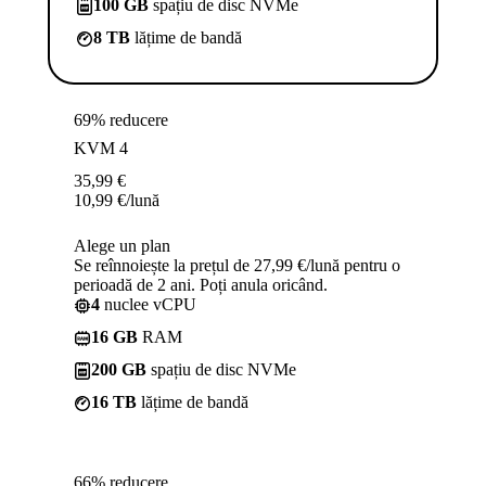
100 GB
spațiu de disc NVMe
8 TB
lățime de bandă
69% reducere
KVM 4
35,99
€
10,99
€
/lună
Alege un plan
Se reînnoiește la prețul de 27,99 €/lună pentru o
perioadă de 2 ani. Poți anula oricând.
4
nuclee vCPU
16 GB
RAM
200 GB
spațiu de disc NVMe
16 TB
lățime de bandă
66% reducere