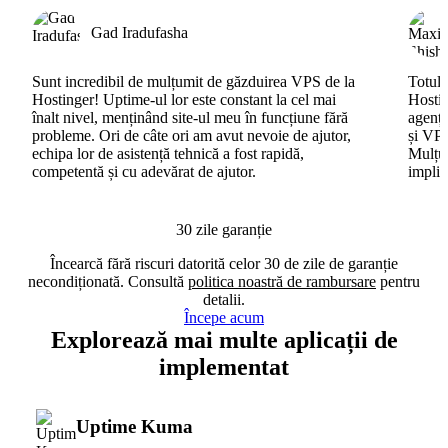
Gad Iradufasha
Sunt incredibil de mulțumit de găzduirea VPS de la
Totul 
Hostinger! Uptime-ul lor este constant la cel mai
Hostin
înalt nivel, menținând site-ul meu în funcțiune fără
agenți
probleme. Ori de câte ori am avut nevoie de ajutor,
și VPS
echipa lor de asistență tehnică a fost rapidă,
Mulțum
competentă și cu adevărat de ajutor.
implic
30 zile garanție
Încearcă fără riscuri datorită celor 30 de zile de garanție
necondiționată. Consultă
politica noastră de rambursare
pentru
detalii.
Începe acum
Explorează mai multe aplicații de
implementat
Uptime Kuma