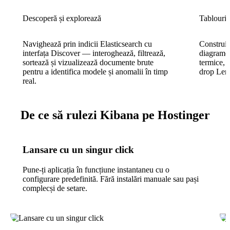
Descoperă și explorează
Tablouri 
Navighează prin indicii Elasticsearch cu
Construie
interfața Discover — interoghează, filtrează,
diagrame 
sortează și vizualizează documente brute
termice, h
pentru a identifica modele și anomalii în timp
drop Lens 
real.
De ce să rulezi Kibana pe Hostinger
Lansare cu un singur click
Pune-ți aplicația în funcțiune instantaneu cu o
configurare predefinită. Fără instalări manuale sau pași
complecși de setare.