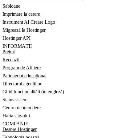
Șabloane
Imprimare la cerere
Instrument AI Creare Logo
Migrează la Hostinger
Hostinger API
INFORMAȚII
Prețuri
Recenzii
Program de Afiliere
Parteneriat educațional
Directorul agențiilor
Ghid funcționalități (în engleză)
Status sistem
Centru de încredere
Harta site-ului
COMPANIE
Despre Hostinger
Tehnologia noastră