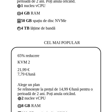
perioadă de 2 ani. Poți anula oricând.
1
nucleu vCPU
4 GB
RAM
50 GB
spațiu de disc NVMe
4 TB
lățime de bandă
CEL MAI POPULAR
65% reducere
KVM 2
21,99
€
7,79
€
/lună
Alege un plan
Se reînnoiește la prețul de 14,99 €/lună pentru o
perioadă de 2 ani. Poți anula oricând.
2
nuclee vCPU
8 GB
RAM