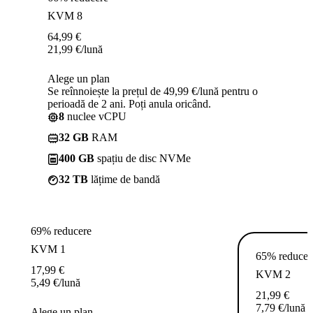
KVM 8
64,99
€
21,99
€
/lună
Alege un plan
Se reînnoiește la prețul de 49,99 €/lună pentru o
perioadă de 2 ani. Poți anula oricând.
8
nuclee vCPU
32 GB
RAM
400 GB
spațiu de disc NVMe
32 TB
lățime de bandă
69% reducere
KVM 1
65% reducer
17,99
€
KVM 2
5,49
€
/lună
21,99
€
7,79
€
/lună
Alege un plan