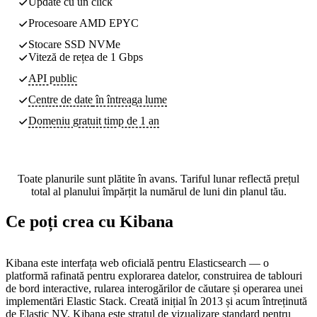
Update cu un click
Procesoare AMD EPYC
Stocare SSD NVMe
Viteză de rețea de 1 Gbps
API public
Centre de date
în întreaga lume
Domeniu gratuit timp de 1 an
Toate planurile sunt plătite în avans. Tariful lunar reflectă prețul
total al planului împărțit la numărul de luni din planul tău.
Ce poți crea cu Kibana
Kibana este interfața web oficială pentru Elasticsearch — o
platformă rafinată pentru explorarea datelor, construirea de tablouri
de bord interactive, rularea interogărilor de căutare și operarea unei
implementări Elastic Stack. Creată inițial în 2013 și acum întreținută
de Elastic NV, Kibana este stratul de vizualizare standard pentru