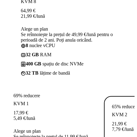
KVM 8
64,99
€
21,99
€
/lună
Alege un plan
Se reînnoiește la prețul de 49,99 €/lună pentru o
perioadă de 2 ani. Poți anula oricând.
8
nuclee vCPU
32 GB
RAM
400 GB
spațiu de disc NVMe
32 TB
lățime de bandă
69% reducere
KVM 1
65% reducer
17,99
€
KVM 2
5,49
€
/lună
21,99
€
7,79
€
/lună
Alege un plan
Se reînnoiește la prețul de 11,99 €/lună