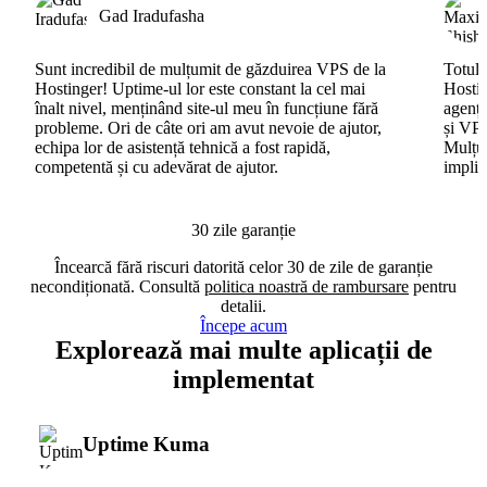
Gad Iradufasha
Sunt incredibil de mulțumit de găzduirea VPS de la
Totul 
Hostinger! Uptime-ul lor este constant la cel mai
Hostin
înalt nivel, menținând site-ul meu în funcțiune fără
agenți
probleme. Ori de câte ori am avut nevoie de ajutor,
și VPS
echipa lor de asistență tehnică a fost rapidă,
Mulțum
competentă și cu adevărat de ajutor.
implic
30 zile garanție
Încearcă fără riscuri datorită celor 30 de zile de garanție
necondiționată. Consultă
politica noastră de rambursare
pentru
detalii.
Începe acum
Explorează mai multe aplicații de
implementat
Uptime Kuma