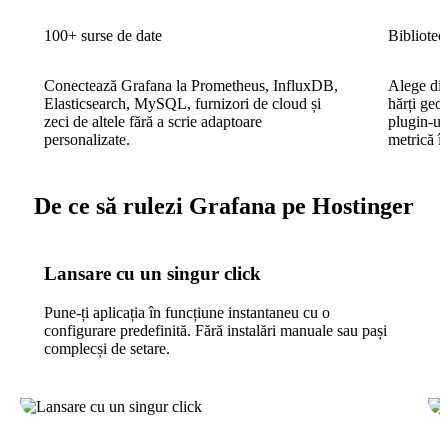
100+ surse de date
Bibliotec
Conectează Grafana la Prometheus, InfluxDB,
Alege din
Elasticsearch, MySQL, furnizori de cloud și
hărți geog
zeci de altele fără a scrie adaptoare
plugin-ur
personalizate.
metrică în
De ce să rulezi Grafana pe Hostinger
Lansare cu un singur click
Pune-ți aplicația în funcțiune instantaneu cu o
configurare predefinită. Fără instalări manuale sau pași
complecși de setare.