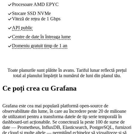
Procesoare AMD EPYC
Stocare SSD NVMe
Viteză de rețea de 1 Gbps
API public
Centre de date
în întreaga lume
Domeniu gratuit timp de 1 an
Toate planurile sunt plătite în avans. Tariful lunar reflectă prețul
total al planului împărțit la numărul de luni din planul tău.
Ce poți crea cu Grafana
Grafana este cea mai populară platformă open-source de
observabilitate din lume, în care au încredere peste 20 de milioane
de utilizatori pentru a transforma datele de tip serie temporală în
dashboard-uri acționabile. Se conectează la peste 100 de surse de
date — Prometheus, InfluxDB, Elasticsearch, PostgreSQL, furnizori
de cloud și multe altele — permițând echipelor să vizualizeze și să