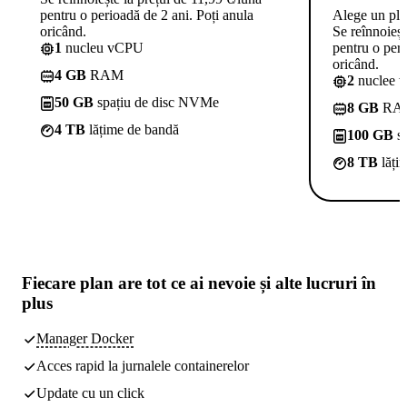
pentru o perioadă de 2 ani. Poți anula
Alege un pl
oricând.
Se reînnoieșt
1
nucleu vCPU
pentru o peri
oricând.
4 GB
RAM
2
nuclee 
50 GB
spațiu de disc NVMe
8 GB
RA
4 TB
lățime de bandă
100 GB
sp
8 TB
lăți
Fiecare plan are
tot ce ai nevoie
și alte lucruri în
plus
Manager Docker
Acces rapid la jurnalele containerelor
Update cu un click