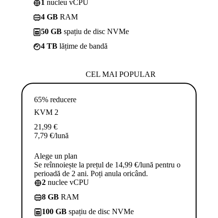
1
nucleu vCPU
4 GB
RAM
50 GB
spațiu de disc NVMe
4 TB
lățime de bandă
CEL MAI POPULAR
65% reducere
KVM 2
21,99
€
7,79
€
/lună
Alege un plan
Se reînnoiește la prețul de 14,99 €/lună pentru o
perioadă de 2 ani. Poți anula oricând.
2
nuclee vCPU
8 GB
RAM
100 GB
spațiu de disc NVMe