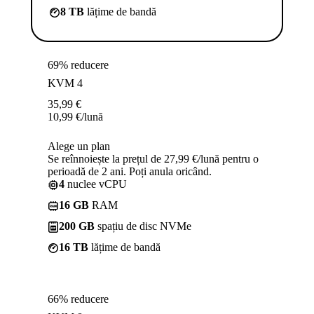
8 TB
lățime de bandă
69% reducere
KVM 4
35,99
€
10,99
€
/lună
Alege un plan
Se reînnoiește la prețul de 27,99 €/lună pentru o
perioadă de 2 ani. Poți anula oricând.
4
nuclee vCPU
16 GB
RAM
200 GB
spațiu de disc NVMe
16 TB
lățime de bandă
66% reducere