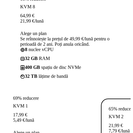
KVM 8
64,99
€
21,99
€
/lună
Alege un plan
Se reînnoiește la prețul de 49,99 €/lună pentru o
perioadă de 2 ani. Poți anula oricând.
8
nuclee vCPU
32 GB
RAM
400 GB
spațiu de disc NVMe
32 TB
lățime de bandă
69% reducere
KVM 1
65% reducer
17,99
€
KVM 2
5,49
€
/lună
21,99
€
7,79
€
/lună
Alege un plan