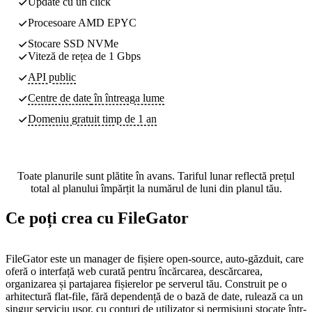
Update cu un click
Procesoare AMD EPYC
Stocare SSD NVMe
Viteză de rețea de 1 Gbps
API public
Centre de date
în întreaga lume
Domeniu gratuit timp de 1 an
Toate planurile sunt plătite în avans. Tariful lunar reflectă prețul
total al planului împărțit la numărul de luni din planul tău.
Ce poți crea cu FileGator
FileGator este un manager de fișiere open-source, auto-găzduit, care
oferă o interfață web curată pentru încărcarea, descărcarea,
organizarea și partajarea fișierelor pe serverul tău. Construit pe o
arhitectură flat-file, fără dependență de o bază de date, rulează ca un
singur serviciu ușor, cu conturi de utilizator și permisiuni stocate într-