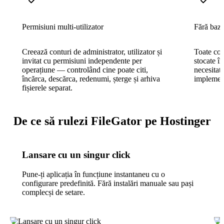
Permisiuni multi-utilizator
Fără bază
Creează conturi de administrator, utilizator și
Toate cont
invitat cu permisiuni independente per
stocate î
operațiune — controlând cine poate citi,
necesitat
încărca, descărca, redenumi, șterge și arhiva
implement
fișierele separat.
De ce să rulezi FileGator pe Hostinger
Lansare cu un singur click
Pune-ți aplicația în funcțiune instantaneu cu o
configurare predefinită. Fără instalări manuale sau pași
complecși de setare.