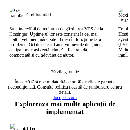
Gad Iradufasha
Sunt incredibil de mulțumit de găzduirea VPS de la
Totul 
Hostinger! Uptime-ul lor este constant la cel mai
Hostin
înalt nivel, menținând site-ul meu în funcțiune fără
agenți
probleme. Ori de câte ori am avut nevoie de ajutor,
și VPS
echipa lor de asistență tehnică a fost rapidă,
Mulțum
competentă și cu adevărat de ajutor.
implic
30 zile garanție
Încearcă fără riscuri datorită celor 30 de zile de garanție
necondiționată. Consultă
politica noastră de rambursare
pentru
detalii.
Începe acum
Explorează mai multe aplicații de
implementat
AList