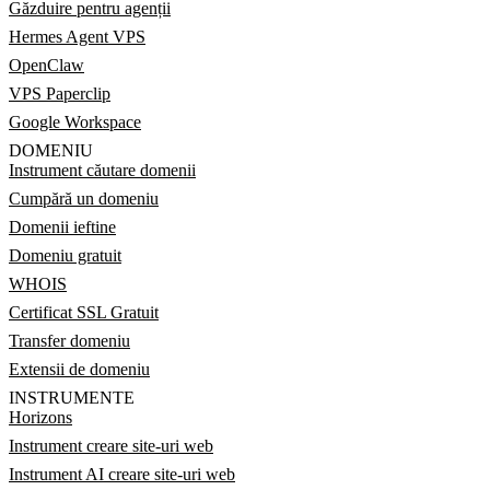
Găzduire pentru agenții
Hermes Agent VPS
OpenClaw
VPS Paperclip
Google Workspace
DOMENIU
Instrument căutare domenii
Cumpără un domeniu
Domenii ieftine
Domeniu gratuit
WHOIS
Certificat SSL Gratuit
Transfer domeniu
Extensii de domeniu
INSTRUMENTE
Horizons
Instrument creare site-uri web
Instrument AI creare site-uri web