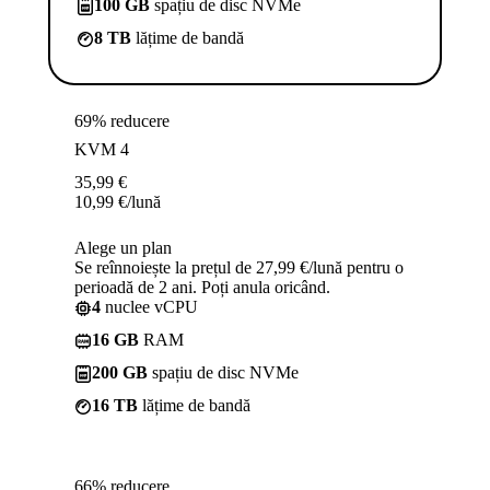
100 GB
spațiu de disc NVMe
8 TB
lățime de bandă
69% reducere
KVM 4
35,99
€
10,99
€
/lună
Alege un plan
Se reînnoiește la prețul de 27,99 €/lună pentru o
perioadă de 2 ani. Poți anula oricând.
4
nuclee vCPU
16 GB
RAM
200 GB
spațiu de disc NVMe
16 TB
lățime de bandă
66% reducere