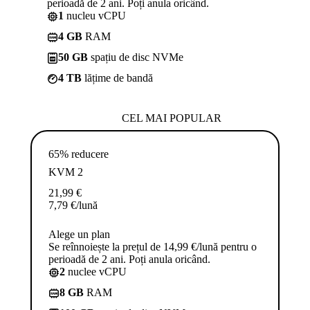
perioadă de 2 ani. Poți anula oricând.
1
nucleu vCPU
4 GB
RAM
50 GB
spațiu de disc NVMe
4 TB
lățime de bandă
CEL MAI POPULAR
65% reducere
KVM 2
21,99
€
7,79
€
/lună
Alege un plan
Se reînnoiește la prețul de 14,99 €/lună pentru o
perioadă de 2 ani. Poți anula oricând.
2
nuclee vCPU
8 GB
RAM