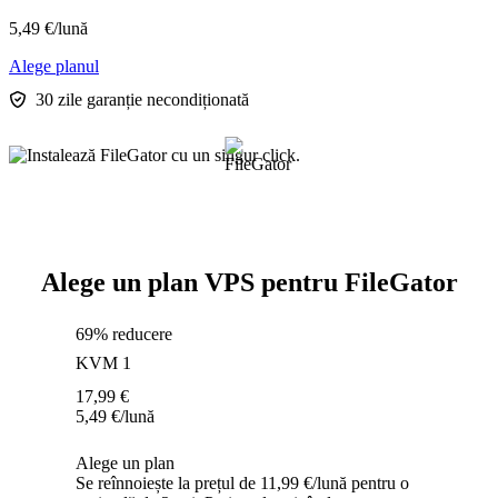
5,49
€
/lună
Alege planul
30 zile garanție necondiționată
Alege un plan VPS pentru FileGator
69% reducere
KVM 1
17,99
€
5,49
€
/lună
Alege un plan
Se reînnoiește la prețul de 11,99 €/lună pentru o