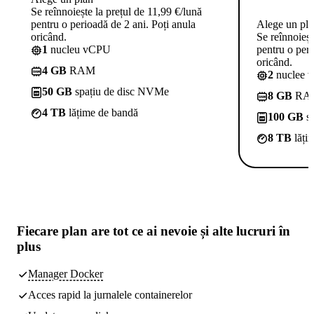
Se reînnoiește la prețul de 11,99 €/lună
pentru o perioadă de 2 ani. Poți anula
Alege un pl
oricând.
Se reînnoieșt
1
nucleu vCPU
pentru o peri
oricând.
4 GB
RAM
2
nuclee 
50 GB
spațiu de disc NVMe
8 GB
RA
4 TB
lățime de bandă
100 GB
sp
8 TB
lăți
Fiecare plan are
tot ce ai nevoie
și alte lucruri în
plus
Manager Docker
Acces rapid la jurnalele containerelor