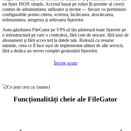
un fișier JSON simplu. Accesul bazat pe roluri îți permite să creezi
conturi de administrator, utilizator și invitat — fiecare cu permisiuni
configurabile pentru citirea, scrierea, încărcarea, descărcarea,
redenumirea, ștergerea și arhivarea fișierelor.
Auto-găzduirea FileGator pe VPS-ul tău păstrează toate fișierele pe
o infrastructură pe care o controlezi, fără cote de stocare, fără taxe de
abonament și fără acces terț la datele tale. Rulează cu resurse
minime, ceea ce îl face ușor de implementat alături de alte servicii,
fără a dedica un server complet gestionării fișierelor.
Începe acum
Funcționalități cheie ale FileGator