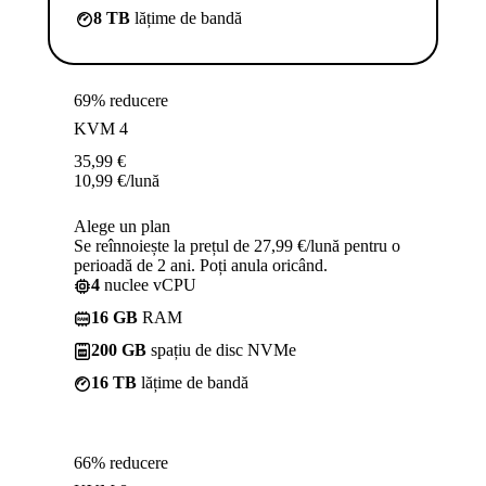
8 TB
lățime de bandă
69% reducere
KVM 4
35,99
€
10,99
€
/lună
Alege un plan
Se reînnoiește la prețul de 27,99 €/lună pentru o
perioadă de 2 ani. Poți anula oricând.
4
nuclee vCPU
16 GB
RAM
200 GB
spațiu de disc NVMe
16 TB
lățime de bandă
66% reducere