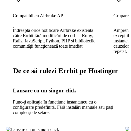
Compatibil cu Airbrake API
Grupare i
Îndreaptă orice notificare Airbrake existentă
Amprenta
către Errbit fără modificări de cod — Ruby,
excepțiile
Rails, JavaScript, Python, PHP și bibliotecile
instanțe, 
comunității funcționează toate imediat.
cauzelor 
repetat.
De ce să rulezi Errbit pe Hostinger
Lansare cu un singur click
Pune-ți aplicația în funcțiune instantaneu cu o
configurare predefinită. Fără instalări manuale sau pași
complecși de setare.