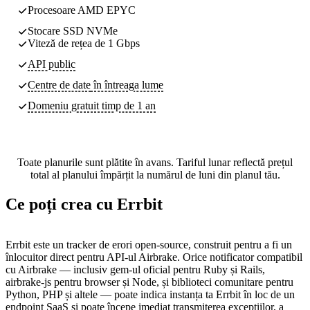
Procesoare AMD EPYC
Stocare SSD NVMe
Viteză de rețea de 1 Gbps
API public
Centre de date
în întreaga lume
Domeniu gratuit timp de 1 an
Toate planurile sunt plătite în avans. Tariful lunar reflectă prețul
total al planului împărțit la numărul de luni din planul tău.
Ce poți crea cu Errbit
Errbit este un tracker de erori open-source, construit pentru a fi un
înlocuitor direct pentru API-ul Airbrake. Orice notificator compatibil
cu Airbrake — inclusiv gem-ul oficial pentru Ruby și Rails,
airbrake-js pentru browser și Node, și biblioteci comunitare pentru
Python, PHP și altele — poate indica instanța ta Errbit în loc de un
endpoint SaaS și poate începe imediat transmiterea excepțiilor, a