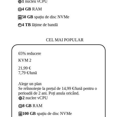
1
nucleu vCPU
4 GB
RAM
50 GB
spațiu de disc NVMe
4 TB
lățime de bandă
CEL MAI POPULAR
65% reducere
KVM 2
21,99
€
7,79
€
/lună
Alege un plan
Se reînnoiește la prețul de 14,99 €/lună pentru o
perioadă de 2 ani. Poți anula oricând.
2
nuclee vCPU
8 GB
RAM
100 GB
spațiu de disc NVMe