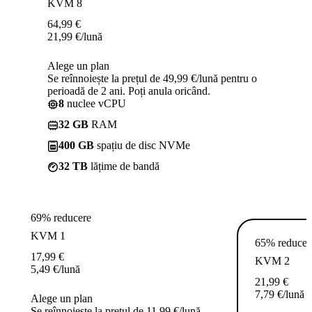
KVM 8
64,99
€
21,99
€
/lună
Alege un plan
Se reînnoiește la prețul de 49,99 €/lună pentru o
perioadă de 2 ani. Poți anula oricând.
8
nuclee vCPU
32 GB
RAM
400 GB
spațiu de disc NVMe
32 TB
lățime de bandă
69% reducere
KVM 1
65% reducer
17,99
€
KVM 2
5,49
€
/lună
21,99
€
7,79
€
/lună
Alege un plan
Se reînnoiește la prețul de 11,99 €/lună