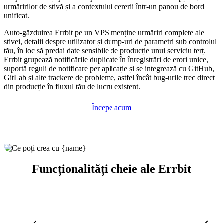
urmăririlor de stivă și a contextului cererii într-un panou de bord
unificat.
Auto-găzduirea Errbit pe un VPS menține urmăriri complete ale
stivei, detalii despre utilizator și dump-uri de parametri sub controlul
tău, în loc să predai date sensibile de producție unui serviciu terț.
Errbit grupează notificările duplicate în înregistrări de erori unice,
suportă reguli de notificare per aplicație și se integrează cu GitHub,
GitLab și alte trackere de probleme, astfel încât bug-urile trec direct
din producție în fluxul tău de lucru existent.
Începe acum
Funcționalități cheie ale Errbit