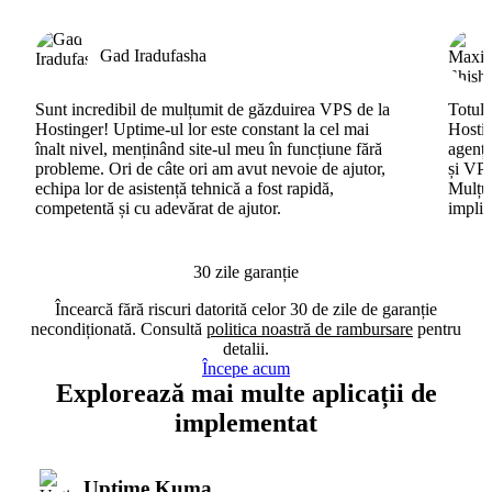
Gad Iradufasha
Sunt incredibil de mulțumit de găzduirea VPS de la
Totul 
Hostinger! Uptime-ul lor este constant la cel mai
Hostin
înalt nivel, menținând site-ul meu în funcțiune fără
agenți
probleme. Ori de câte ori am avut nevoie de ajutor,
și VPS
echipa lor de asistență tehnică a fost rapidă,
Mulțum
competentă și cu adevărat de ajutor.
implic
30 zile garanție
Încearcă fără riscuri datorită celor 30 de zile de garanție
necondiționată. Consultă
politica noastră de rambursare
pentru
detalii.
Începe acum
Explorează mai multe aplicații de
implementat
Uptime Kuma