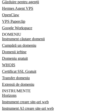
Găzduire pentru agenții
Hermes Agent VPS
OpenClaw
VPS Paperclip
Google Workspace
DOMENIU
Instrument căutare domenii
Cumpără un domeniu
Domenii ieftine
Domeniu gratuit
WHOIS
Certificat SSL Gratuit
Transfer domeniu
Extensii de domeniu
INSTRUMENTE
Horizons
Instrument creare site-uri web
Instrument AI creare site-uri web