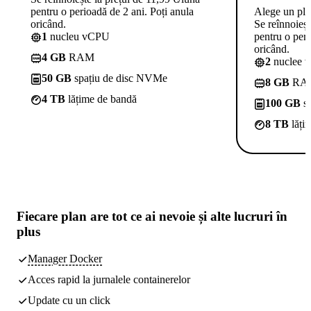
pentru o perioadă de 2 ani. Poți anula
Alege un pl
oricând.
Se reînnoieșt
1
nucleu vCPU
pentru o peri
oricând.
4 GB
RAM
2
nuclee 
50 GB
spațiu de disc NVMe
8 GB
RA
4 TB
lățime de bandă
100 GB
sp
8 TB
lăți
Fiecare plan are
tot ce ai nevoie
și alte lucruri în
plus
Manager Docker
Acces rapid la jurnalele containerelor
Update cu un click