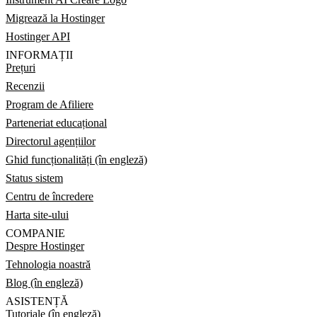
Migrează la Hostinger
Hostinger API
INFORMAȚII
Prețuri
Recenzii
Program de Afiliere
Parteneriat educațional
Directorul agențiilor
Ghid funcționalități (în engleză)
Status sistem
Centru de încredere
Harta site-ului
COMPANIE
Despre Hostinger
Tehnologia noastră
Blog (în engleză)
ASISTENȚĂ
Tutoriale (în engleză)