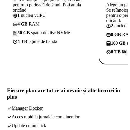
pentru o perioadă de 2 ani. Poți anula
Alege un pl
oricând.
Se reînnoieșt
1
nucleu vCPU
pentru o peri
oricând.
4 GB
RAM
2
nuclee 
50 GB
spațiu de disc NVMe
8 GB
RA
4 TB
lățime de bandă
100 GB
sp
8 TB
lăți
Fiecare plan are
tot ce ai nevoie
și alte lucruri în
plus
Manager Docker
Acces rapid la jurnalele containerelor
Update cu un click