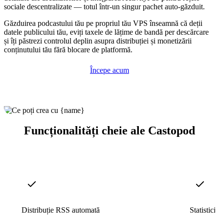
sociale descentralizate — totul într-un singur pachet auto-găzduit.
Găzduirea podcastului tău pe propriul tău VPS înseamnă că deții
datele publicului tău, eviți taxele de lățime de bandă per descărcare
și îți păstrezi controlul deplin asupra distribuției și monetizării
conținutului tău fără blocare de platformă.
Începe acum
Funcționalități cheie ale Castopod
Distribuție RSS automată
Statistici