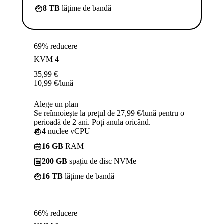
8 TB
lățime de bandă
69% reducere
KVM 4
35,99
€
10,99
€
/lună
Alege un plan
Se reînnoiește la prețul de 27,99 €/lună pentru o
perioadă de 2 ani. Poți anula oricând.
4
nuclee vCPU
16 GB
RAM
200 GB
spațiu de disc NVMe
16 TB
lățime de bandă
66% reducere