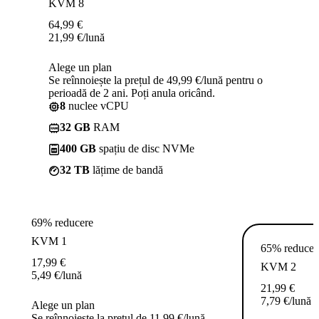
KVM 8
64,99
€
21,99
€
/lună
Alege un plan
Se reînnoiește la prețul de 49,99 €/lună pentru o
perioadă de 2 ani. Poți anula oricând.
8
nuclee vCPU
32 GB
RAM
400 GB
spațiu de disc NVMe
32 TB
lățime de bandă
69% reducere
KVM 1
65% reducer
17,99
€
KVM 2
5,49
€
/lună
21,99
€
7,79
€
/lună
Alege un plan
Se reînnoiește la prețul de 11,99 €/lună