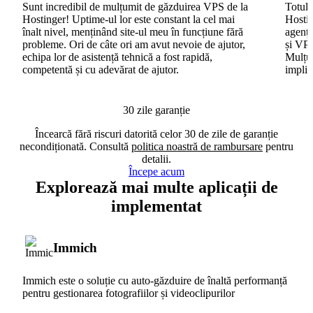
Sunt incredibil de mulțumit de găzduirea VPS de la
Totul 
Hostinger! Uptime-ul lor este constant la cel mai
Hostin
înalt nivel, menținând site-ul meu în funcțiune fără
agenți
probleme. Ori de câte ori am avut nevoie de ajutor,
și VPS
echipa lor de asistență tehnică a fost rapidă,
Mulțum
competentă și cu adevărat de ajutor.
implic
30 zile garanție
Încearcă fără riscuri datorită celor 30 de zile de garanție
necondiționată. Consultă
politica noastră de rambursare
pentru
detalii.
Începe acum
Explorează mai multe aplicații de
implementat
Immich
Immich este o soluție cu auto-găzduire de înaltă performanță
pentru gestionarea fotografiilor și videoclipurilor