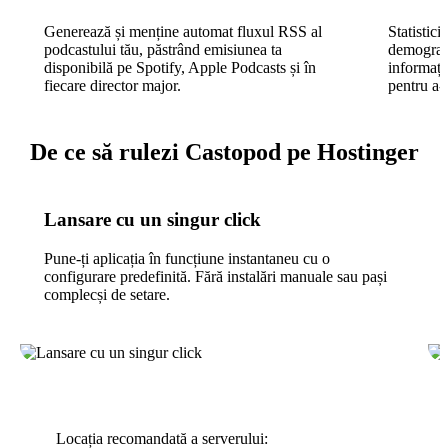
Generează și menține automat fluxul RSS al
Statistici
podcastului tău, păstrând emisiunea ta
demografic
disponibilă pe Spotify, Apple Podcasts și în
informați
fiecare director major.
pentru a-
De ce să rulezi Castopod pe Hostinger
Lansare cu un singur click
Pune-ți aplicația în funcțiune instantaneu cu o
configurare predefinită. Fără instalări manuale sau pași
complecși de setare.
Locația recomandată a serverului: