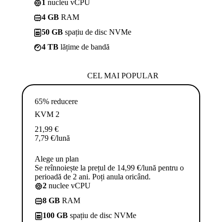
1
nucleu vCPU
4 GB
RAM
50 GB
spațiu de disc NVMe
4 TB
lățime de bandă
CEL MAI POPULAR
65% reducere
KVM 2
21,99
€
7,79
€
/lună
Alege un plan
Se reînnoiește la prețul de 14,99 €/lună pentru o
perioadă de 2 ani. Poți anula oricând.
2
nuclee vCPU
8 GB
RAM
100 GB
spațiu de disc NVMe