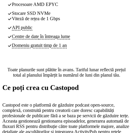
Procesoare AMD EPYC
Stocare SSD NVMe
Viteză de rețea de 1 Gbps
API public
Centre de date
în întreaga lume
Domeniu gratuit timp de 1 an
Toate planurile sunt plătite în avans. Tariful lunar reflectă prețul
total al planului împărțit la numărul de luni din planul tău.
Ce poți crea cu Castopod
Castopod este o platformă de găzduire podcast open-source,
complexă, construită pentru creatorii care doresc capabilități
profesionale de publicare fără a se baza pe servicii de găzduire terțe.
Aceasta gestionează gestionarea episoadelor, generarea automată de
fluxuri RSS pentru distribuție către toate platformele majore, analize
detaliate ale ascultătorilor și integrarea ActivityPub pentru rețele