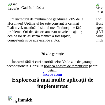
Gad Iradufasha
Sunt incredibil de mulțumit de găzduirea VPS de la
Totul 
Hostinger! Uptime-ul lor este constant la cel mai
Hostin
înalt nivel, menținând site-ul meu în funcțiune fără
agenți
probleme. Ori de câte ori am avut nevoie de ajutor,
și VPS
echipa lor de asistență tehnică a fost rapidă,
Mulțum
competentă și cu adevărat de ajutor.
implic
30 zile garanție
Încearcă fără riscuri datorită celor 30 de zile de garanție
necondiționată. Consultă
politica noastră de rambursare
pentru
detalii.
Începe acum
Explorează mai multe aplicații de
implementat
Immich