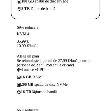
100 GB
spațiu de disc NVMe
8 TB
lățime de bandă
69% reducere
KVM 4
35,99
€
10,99
€
/lună
Alege un plan
Se reînnoiește la prețul de 27,99 €/lună pentru o
perioadă de 2 ani. Poți anula oricând.
4
nuclee vCPU
16 GB
RAM
200 GB
spațiu de disc NVMe
16 TB
lățime de bandă
66% reducere