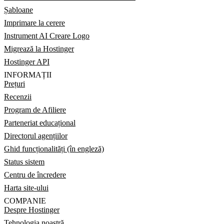
Șabloane
Imprimare la cerere
Instrument AI Creare Logo
Migrează la Hostinger
Hostinger API
INFORMAȚII
Prețuri
Recenzii
Program de Afiliere
Parteneriat educațional
Directorul agențiilor
Ghid funcționalități (în engleză)
Status sistem
Centru de încredere
Harta site-ului
COMPANIE
Despre Hostinger
Tehnologia noastră