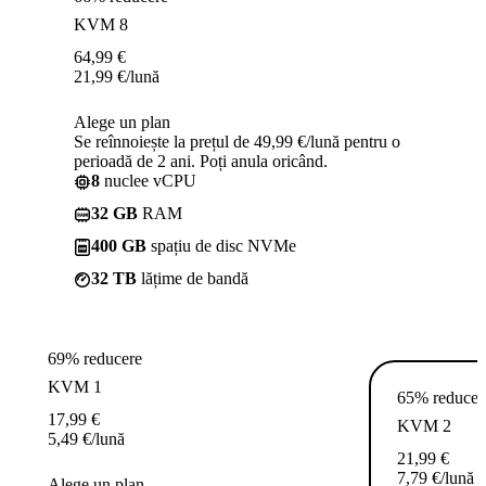
KVM 8
64,99
€
21,99
€
/lună
Alege un plan
Se reînnoiește la prețul de 49,99 €/lună pentru o
perioadă de 2 ani. Poți anula oricând.
8
nuclee vCPU
32 GB
RAM
400 GB
spațiu de disc NVMe
32 TB
lățime de bandă
69% reducere
KVM 1
65% reducer
17,99
€
KVM 2
5,49
€
/lună
21,99
€
7,79
€
/lună
Alege un plan