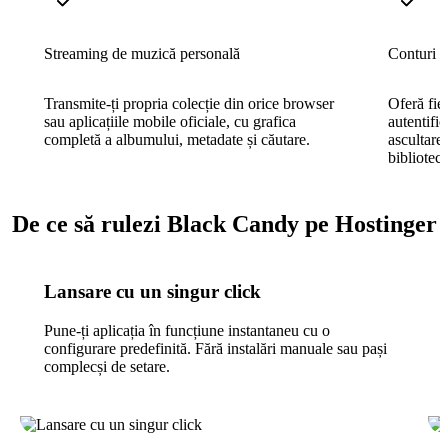
Streaming de muzică personală
Conturi mu
Transmite-ți propria colecție din orice browser
Oferă fie
sau aplicațiile mobile oficiale, cu grafica
autentific
completă a albumului, metadate și căutare.
ascultare
bibliotec
De ce să rulezi Black Candy pe Hostinger
Lansare cu un singur click
Pune-ți aplicația în funcțiune instantaneu cu o
configurare predefinită. Fără instalări manuale sau pași
complecși de setare.