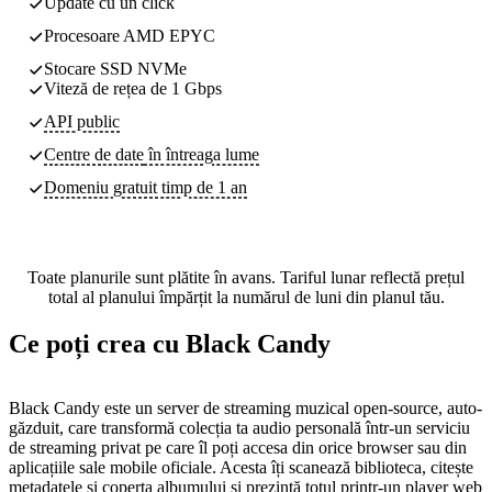
Update cu un click
Procesoare AMD EPYC
Stocare SSD NVMe
Viteză de rețea de 1 Gbps
API public
Centre de date
în întreaga lume
Domeniu gratuit timp de 1 an
Toate planurile sunt plătite în avans. Tariful lunar reflectă prețul
total al planului împărțit la numărul de luni din planul tău.
Ce poți crea cu Black Candy
Black Candy este un server de streaming muzical open-source, auto-
găzduit, care transformă colecția ta audio personală într-un serviciu
de streaming privat pe care îl poți accesa din orice browser sau din
aplicațiile sale mobile oficiale. Acesta îți scanează biblioteca, citește
metadatele și coperta albumului și prezintă totul printr-un player web