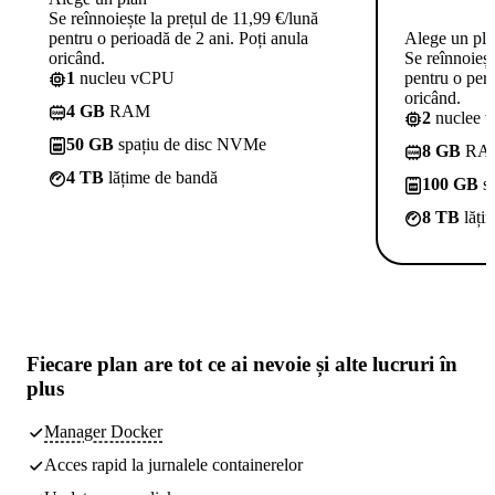
Se reînnoiește la prețul de 11,99 €/lună
pentru o perioadă de 2 ani. Poți anula
Alege un pl
oricând.
Se reînnoieșt
1
nucleu vCPU
pentru o peri
oricând.
4 GB
RAM
2
nuclee 
50 GB
spațiu de disc NVMe
8 GB
RA
4 TB
lățime de bandă
100 GB
sp
8 TB
lăți
Fiecare plan are
tot ce ai nevoie
și alte lucruri în
plus
Manager Docker
Acces rapid la jurnalele containerelor