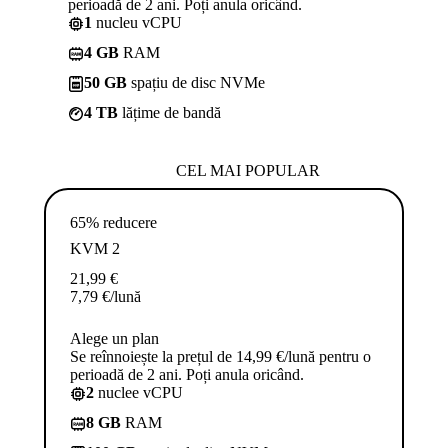
perioadă de 2 ani. Poți anula oricând.
1
nucleu vCPU
4 GB
RAM
50 GB
spațiu de disc NVMe
4 TB
lățime de bandă
CEL MAI POPULAR
65% reducere
KVM 2
21,99
€
7,79
€
/lună
Alege un plan
Se reînnoiește la prețul de 14,99 €/lună pentru o
perioadă de 2 ani. Poți anula oricând.
2
nuclee vCPU
8 GB
RAM