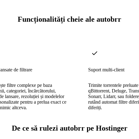
Funcționalități cheie ale autobrr
ansate de filtrare
Suport multi-client
ște filtre complexe pe baza
Trimite torrentele preluate
i, categoriei, încărcătorului,
qBittorrent, Deluge, Tran
de lansare, rezoluției și modelelor
Sonarr, Lidarr, sau folde
sonalizate pentru a prelua exact ce
rutând automat filtre diferi
 nimic altceva.
diferiți.
De ce să rulezi autobrr pe Hostinger