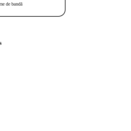
ime de bandă
s