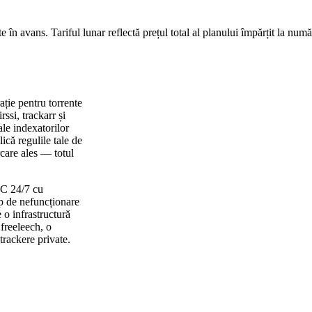
te în avans. Tariful lunar reflectă prețul total al planului împărțit la numă
ație pentru torrente
ssi, trackarr și
le indexatorilor
ică regulile tale de
ărcare ales — totul
RC 24/7 cu
p de nefuncționare
 o infrastructură
freeleech, o
trackere private.