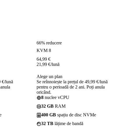
66% reducere
KVM 8
64,99
€
21,99
€
/lună
Alege un plan
9 €/lună
Se reînnoiește la prețul de 49,99 €/lună
 anula
pentru o perioadă de 2 ani. Poți anula
oricând.
8
nuclee vCPU
32 GB
RAM
e
400 GB
spațiu de disc NVMe
32 TB
lățime de bandă