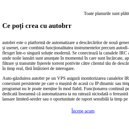
Toate planurile sunt plăti
Ce poți crea cu autobrr
autobrr este o platformă de automatizare a descărcărilor de nouă gener
și usenet, care combină funcționalitatea instrumentelor precum autodl-ir
flexget într-o singură soluție modernă. Se conectează la canalele IRC a
unde noile lansări sunt anunțate în momentul în care sunt încărcate, apl
filtrare și transmite fișierele torrent potrivite către clientul tău de desc
în timp real, fără întârzieri de interogare.
Auto-găzduirea autobrr pe un VPS asigură monitorizarea canalelor I
conexiuni persistente pe care o mașină de acasă cu IP dinamic sau tim
programat nu le poate menține în mod fiabil. Funcționarea continuă pe
dedicată înseamnă că automatizarea ta nu ratează niciodată o fereastră 
lansare limited-seeder sau o oportunitate de raport sensibilă la timp pe 
Începe acum