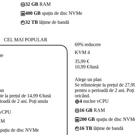
32 GB
RAM
400 GB
spațiu de disc NVMe
32 TB
lățime de bandă
CEL MAI POPULAR
69% reducere
KVM 4
re
35,99
€
10,99
€
/lună
Alege un plan
Se reînnoiește la prețul de 27,9
an
pentru o perioadă de 2 ani. Poți
te la prețul de 14,99 €/lună
oricând.
ioadă de 2 ani. Poți anula
4
nuclee vCPU
16 GB
RAM
 vCPU
200 GB
spațiu de disc NVM
AM
16 TB
lățime de bandă
pațiu de disc NVMe