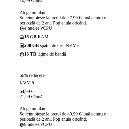
10,99
€
/lună
Alege un plan
Se reînnoiește la prețul de 27,99 €/lună pentru o
perioadă de 2 ani. Poți anula oricând.
4
nuclee vCPU
16 GB
RAM
200 GB
spațiu de disc NVMe
16 TB
lățime de bandă
66% reducere
KVM 8
64,99
€
21,99
€
/lună
Alege un plan
Se reînnoiește la prețul de 49,99 €/lună pentru o
perioadă de 2 ani. Poți anula oricând.
8
nuclee vCPU