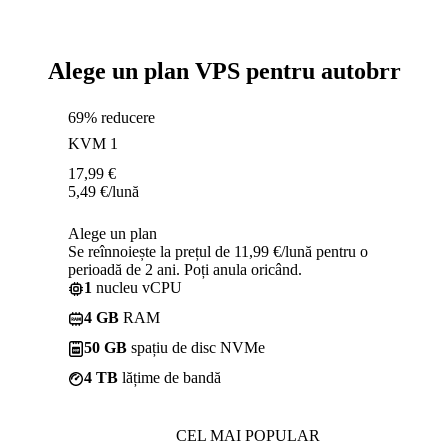
Alege un plan VPS pentru autobrr
69% reducere
KVM 1
17,99
€
5,49
€
/lună
Alege un plan
Se reînnoiește la prețul de 11,99 €/lună pentru o
perioadă de 2 ani. Poți anula oricând.
1
nucleu vCPU
4 GB
RAM
50 GB
spațiu de disc NVMe
4 TB
lățime de bandă
CEL MAI POPULAR