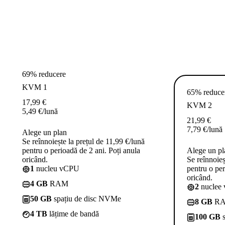
69% reducere
KVM 1
65% reduce
17,99
€
KVM 2
5,49
€
/lună
21,99
€
7,79
€
/lună
Alege un plan
Se reînnoiește la prețul de 11,99 €/lună
pentru o perioadă de 2 ani. Poți anula
Alege un pl
oricând.
Se reînnoieș
1
nucleu vCPU
pentru o per
oricând.
4 GB
RAM
2
nuclee
50 GB
spațiu de disc NVMe
8 GB
R
4 TB
lățime de bandă
100 GB
s