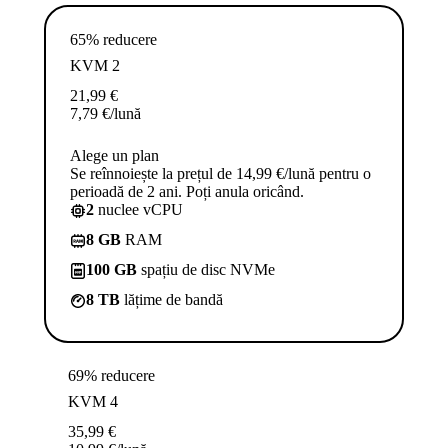
65% reducere
KVM 2
21,99
€
7,79
€
/lună
Alege un plan
Se reînnoiește la prețul de 14,99 €/lună pentru o
perioadă de 2 ani. Poți anula oricând.
2
nuclee vCPU
8 GB
RAM
100 GB
spațiu de disc NVMe
8 TB
lățime de bandă
69% reducere
KVM 4
35,99
€