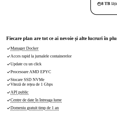
8 TB
lăț
Fiecare plan are
tot ce ai nevoie
și alte lucruri în plu
Manager Docker
Acces rapid la jurnalele containerelor
Update cu un click
Procesoare AMD EPYC
Stocare SSD NVMe
Viteză de rețea de 1 Gbps
API public
Centre de date
în întreaga lume
Domeniu gratuit timp de 1 an