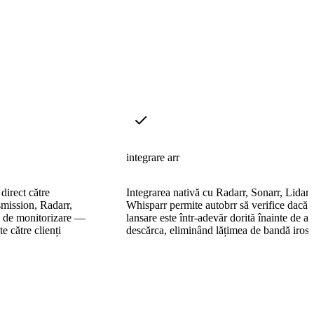
integrare arr
 direct către
Integrarea nativă cu Radarr, Sonarr, Lidarr 
smission, Radarr,
Whisparr permite autobrr să verifice dacă 
re de monitorizare —
lansare este într-adevăr dorită înainte de a
te către clienți
descărca, eliminând lățimea de bandă irosit