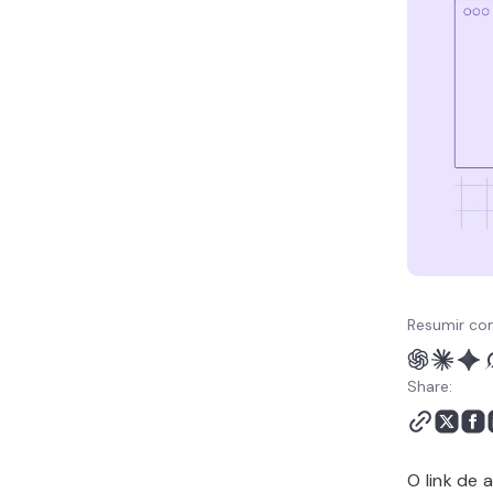
Como fazer seus links de
afiliados alcançarem seu
público-alvo
Resumir co
Share:
O link de 