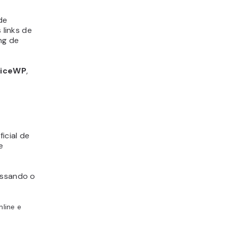
 de
 links de
ng de
liceWP
,
icial de
e
essando o
nline e