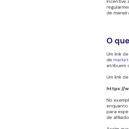
incentive
regularme
de maneira
O que
Um link de
de
marketi
atribuem c
Um link de
https://
No exempl
enquant
para espe
de afilia
Assim que 