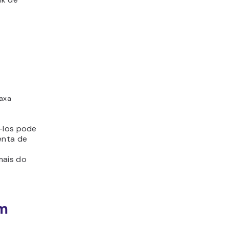
taxa
á-los pode
enta de
mais do
um