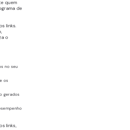
nte quem
rograma de
s links.
,
za o
os no seu
ue os
ão gerados
desempenho
s links,