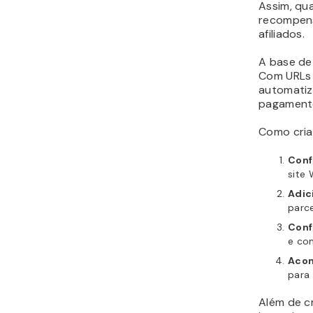
Assim, qu
recompens
afiliados.
A base de 
Com URLs 
automatiza
pagamento
Como criar
Conf
site 
Adici
parc
Confi
e co
Acom
para 
Além de cr