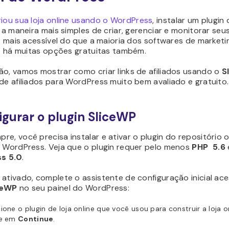
riou sua loja online usando o WordPress
, instalar um plugin
é a maneira mais simples de criar, gerenciar e monitorar seus
 É mais acessível do que a maioria dos softwares de marketi
 e há muitas opções gratuitas também.
ão, vamos mostrar como criar links de afiliados usando o
S
de afiliados para WordPress muito bem avaliado e gratuito.
figurar o plugin SliceWP
e, você precisa instalar e ativar o plugin do repositório of
o WordPress. Veja que o plugin requer pelo menos
PHP
5.6
s 5.0
.
 ativado, complete o assistente de configuração inicial ac
ceWP
no seu painel do WordPress:
ione o plugin de loja online que você usou para construir a loja o
ue em
Continue
.