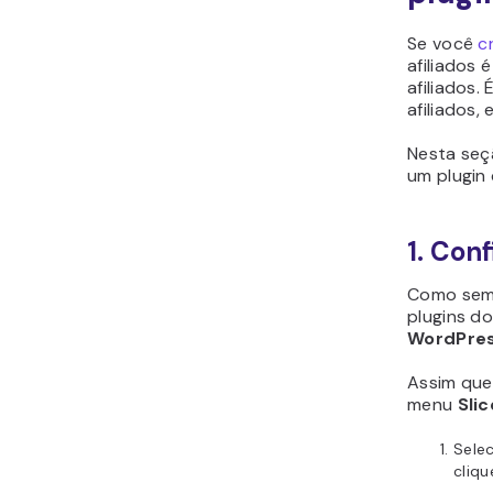
Se você
c
afiliados 
afiliados.
afiliados,
Nesta seç
um plugin 
1. Con
Como sempr
plugins d
WordPres
Assim que
menu
Sli
Selec
cliq