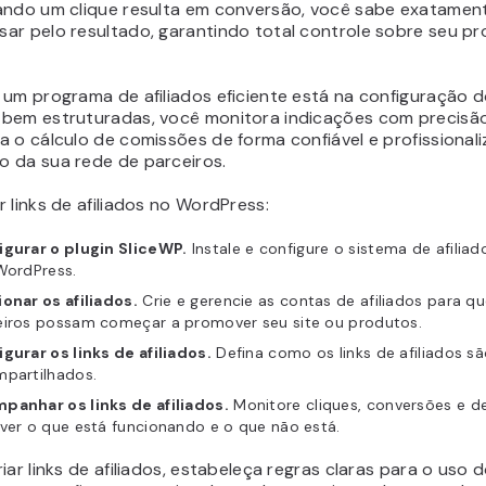
ando um clique resulta em conversão, você sabe exatame
ar pelo resultado, garantindo total controle sobre seu p
um programa de afiliados eficiente está na configuração do
bem estruturadas, você monitora indicações com precisão
 o cálculo de comissões de forma confiável e profissionali
 da sua rede de parceiros.
 links de afiliados no WordPress:
igurar o plugin SliceWP.
Instale e configure o sistema de afiliad
WordPress.
onar os afiliados.
Crie e gerencie as contas de afiliados para q
eiros possam começar a promover seu site ou produtos.
gurar os links de afiliados.
Defina como os links de afiliados s
mpartilhados.
panhar os links de afiliados.
Monitore cliques, conversões e 
ver o que está funcionando e o que não está.
iar links de afiliados, estabeleça regras claras para o uso do