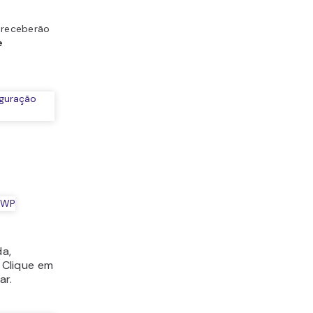
s receberão
e
da,
. Clique em
ar.