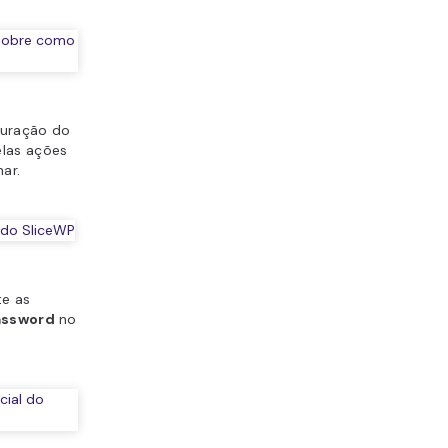
duração do
elas ações
ar.
te as
Password
no