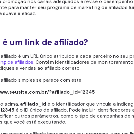
 a promoção nos canais adequados e revise o desempenho
nte para manter seu programa de marketing de afiliados f
 suave e eficaz.
 é um link de afiliado?
 afiliado é um URL único atribuído a cada parceiro no seu 
ng de afiliados
. Contém identificadores de monitoramento
liques e vendas ao afiliado correto.
 afiliado simples se parece com este:
www.seusite.com.br/?afiliado_id=12345
o acima,
afiliado_id
é o identificador que vincula a indicaç
o
12345
é o ID único de afiliado. Pode incluir identificadores 
cificar outros parâmetros, como o tipo de campanhas de 
dos que você está executando.
um parceiro afiliado ingressar no seu programa, gere um li