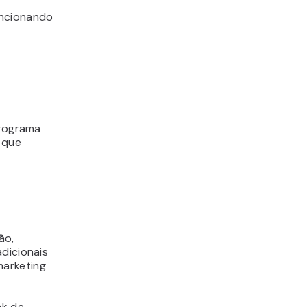
uncionando
programa
 que
ão,
adicionais
marketing
nk de