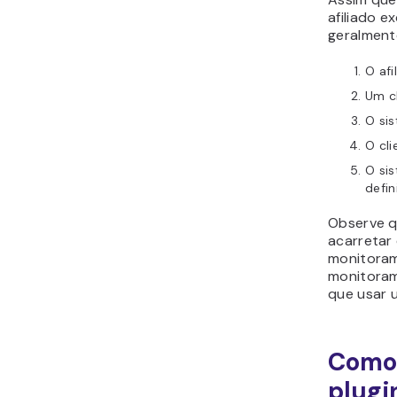
afiliado e
geralment
O afi
Um cl
O sis
O cli
O si
defin
Observe q
acarretar
monitoram
monitoram
que usar
Como 
plugi