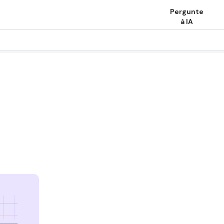
Pergunte
à IA