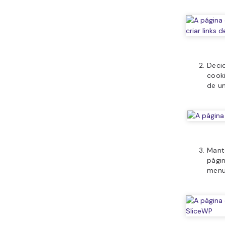
Deci
cook
de um
Mant
pági
menu