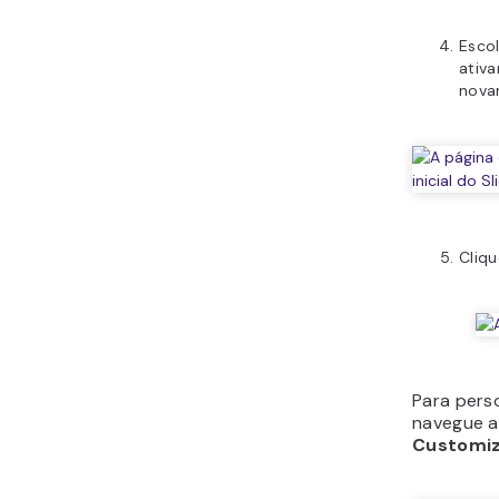
Escol
ativ
nova
Cliq
Para pers
navegue 
Customi