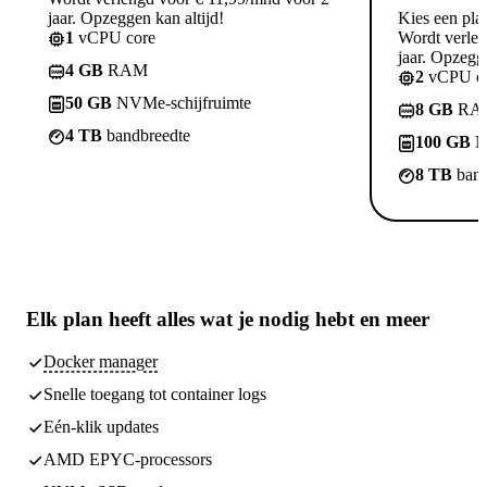
jaar. Opzeggen kan altijd!
Kies een pla
1
vCPU core
Wordt verle
jaar. Opzegge
4 GB
RAM
2
vCPU co
50 GB
NVMe-schijfruimte
8 GB
RA
4 TB
bandbreedte
100 GB
N
8 TB
band
Elk plan heeft
alles wat je nodig hebt
en meer
Docker manager
Snelle toegang tot container logs
Eén-klik updates
AMD EPYC-processors