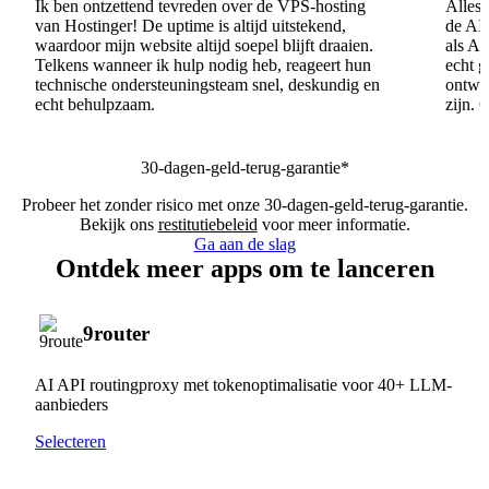
Ik ben ontzettend tevreden over de VPS-hosting
Alles 
van Hostinger! De uptime is altijd uitstekend,
de AI
waardoor mijn website altijd soepel blijft draaien.
als AI
Telkens wanneer ik hulp nodig heb, reageert hun
echt 
technische ondersteuningsteam snel, deskundig en
ontwik
echt behulpzaam.
zijn. 
30-dagen-geld-terug-garantie*
Probeer het zonder risico met onze 30-dagen-geld-terug-garantie.
Bekijk ons
restitutiebeleid
voor meer informatie.
Ga aan de slag
Ontdek meer apps om te lanceren
9router
AI API routingproxy met tokenoptimalisatie voor 40+ LLM-
aanbieders
Selecteren