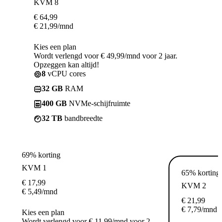
KVM 8
€
64,99
€
21,99
/mnd
Kies een plan
Wordt verlengd voor € 49,99/mnd voor 2 jaar.
Opzeggen kan altijd!
8
vCPU cores
32 GB
RAM
400 GB
NVMe-schijfruimte
32 TB
bandbreedte
69% korting
KVM 1
65% korting
€
17,99
KVM 2
€
5,49
/mnd
€
21,99
€
7,79
/mnd
Kies een plan
Wordt verlengd voor € 11,99/mnd voor 2