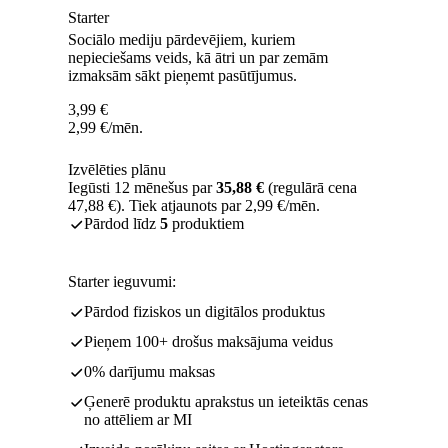
Starter
Sociālo mediju pārdevējiem, kuriem
nepieciešams veids, kā ātri un par zemām
izmaksām sākt pieņemt pasūtījumus.
3,99
€
2,99
€
/mēn.
Izvēlēties plānu
Iegūsti 12 mēnešus par
35,88 €
(regulārā cena
47,88 €). Tiek atjaunots par 2,99 €/mēn.
Pārdod līdz
5
produktiem
Starter ieguvumi:
Pārdod fiziskos un digitālos produktus
Pieņem 100+ drošus maksājuma veidus
0% darījumu maksas
Ģenerē produktu aprakstus un ieteiktās cenas
no attēliem ar MI