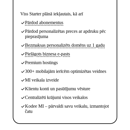
Viss Starter plānā iekļautais, kā arī
Pārdod abonementus
Pārdod personalizētas preces ar apdruku pēc
pieprasījuma
Bezmaksas personalizēts domēns uz 1 gadu
Pielāgots biznesa e-pasts
Premium hostings
300+ mobilajām ierīcēm optimizētas veidnes
MI veikala izveide
Klientu konti un pasūtījumu vēsture
Centralizēti krājumi visos veikalos
Kodee MI – pārvaldi savu veikalu, izmantojot
čatu