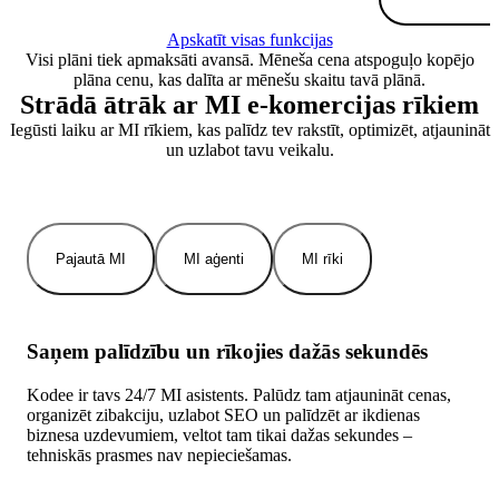
Apskatīt visas funkcijas
Visi plāni tiek apmaksāti avansā. Mēneša cena atspoguļo kopējo
plāna cenu, kas dalīta ar mēnešu skaitu tavā plānā.
Strādā ātrāk ar MI e-komercijas rīkiem
Iegūsti laiku ar MI rīkiem, kas palīdz tev rakstīt, optimizēt, atjaunināt
un uzlabot tavu veikalu.
Pajautā MI
MI aģenti
MI rīki
Saņem palīdzību un rīkojies dažās sekundēs
Kodee ir tavs 24/7 MI asistents. Palūdz tam atjaunināt cenas,
organizēt zibakciju, uzlabot SEO un palīdzēt ar ikdienas
biznesa uzdevumiem, veltot tam tikai dažas sekundes –
tehniskās prasmes nav nepieciešamas.