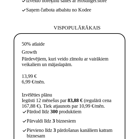
Izveido norēķinu saites ar Hostinger.store
Saņem čatbota atbalstu no Kodee
VISPOPULĀRĀKAIS
50% atlaide
Growth
Pārdevējiem, kuri veido zīmolu ar vairākiem
veikaliem un mājaslapām.
13,99
€
6,99
€
/mēn.
Izvēlēties plānu
Iegūsti 12 mēnešus par
83,88 €
(regulārā cena
167,88 €). Tiek atjaunots par 10,99 €/mēn.
Pārdod līdz
300
produktiem
Pārvaldi līdz
3
biznesiem
Pievieno līdz
3
pārdošanas kanāliem katram
biznesam