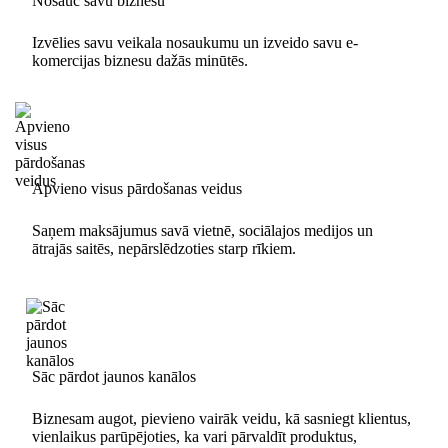
Nosauc savu biznesu
Izvēlies savu veikala nosaukumu un izveido savu e-
komercijas biznesu dažās minūtēs.
Apvieno visus pārdošanas veidus
Saņem maksājumus savā vietnē, sociālajos medijos un
ātrajās saitēs, nepārslēdzoties starp rīkiem.
Sāc pārdot jaunos kanālos
Biznesam augot, pievieno vairāk veidu, kā sasniegt klientus,
vienlaikus parūpējoties, ka vari pārvaldīt produktus,