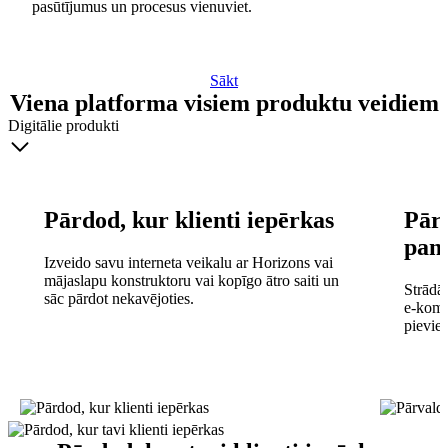
pasūtījumus un procesus vienuviet.
Sākt
Viena platforma visiem produktu veidiem
Digitālie produkti
Pārdod, kur klienti iepērkas
Pārv
pan
Izveido savu interneta veikalu ar Horizons vai
mājaslapu konstruktoru vai kopīgo ātro saiti un
Strādā 
sāc pārdot nekavējoties.
e-komer
pievie