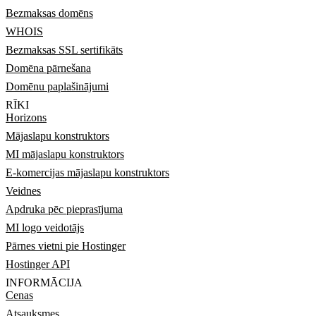
Bezmaksas domēns
WHOIS
Bezmaksas SSL sertifikāts
Domēna pārnešana
Domēnu paplašinājumi
RĪKI
Horizons
Mājaslapu konstruktors
MI mājaslapu konstruktors
E-komercijas mājaslapu konstruktors
Veidnes
Apdruka pēc pieprasījuma
MI logo veidotājs
Pārnes vietni pie Hostinger
Hostinger API
INFORMĀCIJA
Cenas
Atsauksmes