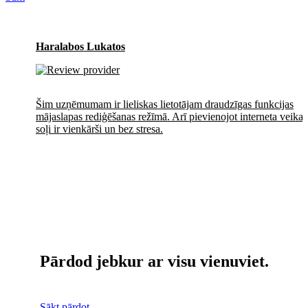
Haralabos Lukatos
Šim uzņēmumam ir lieliskas lietotājam draudzīgas funkcijas
mājaslapas rediģēšanas režīmā. Arī pievienojot interneta veikal
soļi ir vienkārši un bez stresa.
Pārdod jebkur ar visu vienuviet.
Sākt pārdot