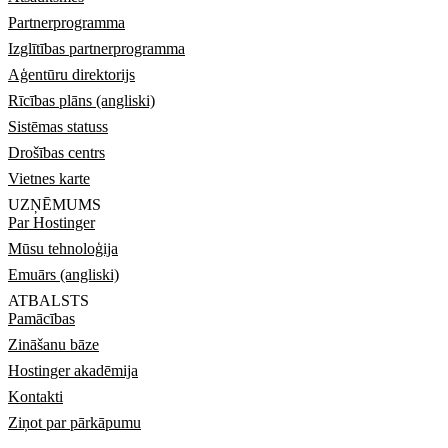
Partnerprogramma
Izglītības partnerprogramma
Aģentūru direktorijs
Rīcības plāns (angliski)
Sistēmas statuss
Drošības centrs
Vietnes karte
UZŅĒMUMS
Par Hostinger
Mūsu tehnoloģija
Emuārs (angliski)
ATBALSTS
Pamācības
Zināšanu bāze
Hostinger akadēmija
Kontakti
Ziņot par pārkāpumu