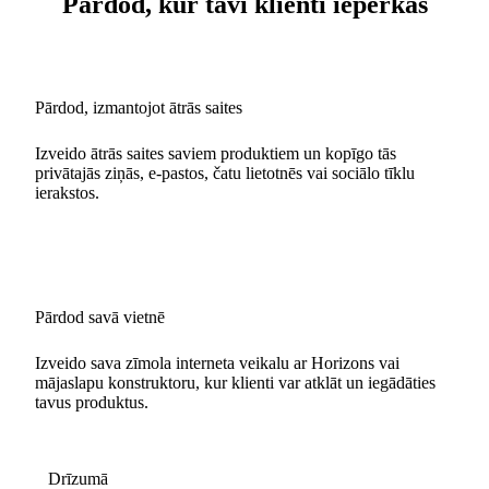
Pārdod, kur tavi klienti iepērkas
Pārdod, izmantojot ātrās saites
Izveido ātrās saites saviem produktiem un kopīgo tās
privātajās ziņās, e-pastos, čatu lietotnēs vai sociālo tīklu
ierakstos.
Pārdod savā vietnē
Izveido sava zīmola interneta veikalu ar Horizons vai
mājaslapu konstruktoru, kur klienti var atklāt un iegādāties
tavus produktus.
Drīzumā