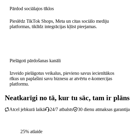
Pārdod sociālajos tīklos
Pieslēdz TikTok Shops, Meta un citas sociālo mediju
platformas, tiklīdz integrācijas kļūst pieejamas.
Pielāgoti pārdošanas kanāli
Izveido pielāgotus veikalus, pievieno savus iecienītākos
rīkus un paplašini savu biznesu ar atvērtu e-komercijas
platformu.
Neatkarīgi no tā, kur tu sāc, tam ir plāns
Atcel jebkurā laikā
24/7 atbalsts
30 dienu atmaksas garantija
25% atlaide