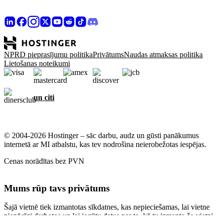
NPRD pieprasījumu politika
Privātums
Naudas atmaksas politika
Lietošanas noteikumi
un citi
© 2004-2026 Hostinger – sāc darbu, audz un gūsti panākumus
internetā ar MI atbalstu, kas tev nodrošina neierobežotas iespējas.
Cenas norādītas bez PVN
Mums rūp tavs privātums
Šajā vietnē tiek izmantotas sīkdatnes, kas nepieciešamas, lai vietne
pienācīgi darbotos un lai iegūtu datus par to, kā tu izmanto šo vietni,