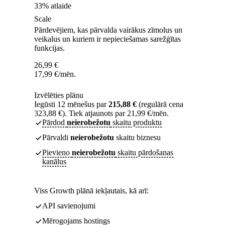
33% atlaide
Scale
Pārdevējiem, kas pārvalda vairākus zīmolus un
veikalus un kuriem ir nepieciešamas sarežģītas
funkcijas.
26,99
€
17,99
€
/mēn.
Izvēlēties plānu
Iegūsti 12 mēnešus par
215,88 €
(regulārā cena
323,88 €). Tiek atjaunots par 21,99 €/mēn.
Pārdod
neierobežotu
skaitu produktu
Pārvaldi
neierobežotu
skaitu biznesu
Pievieno
neierobežotu
skaitu pārdošanas
kanālus
Viss Growth plānā iekļautais, kā arī:
API savienojumi
Mērogojams hostings