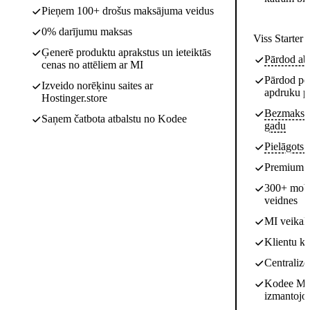
Pieņem 100+ drošus maksājuma veidus
0% darījumu maksas
Viss Starter p
Ģenerē produktu aprakstus un ieteiktās
Pārdod ab
cenas no attēliem ar MI
Pārdod per
Izveido norēķinu saites ar
apdruku p
Hostinger.store
Bezmaksas
Saņem čatbota atbalstu no Kodee
gadu
Pielāgots 
Premium h
300+ mobi
veidnes
MI veikala
Klientu ko
Centralizē
Kodee MI 
izmantojot