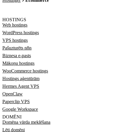
Hostinger
Ecommerce
HOSTINGS
Web hostings
WordPress hostings
VPS hostings
Pašuzturēts n8n
Biznesa e-pasts
Mākoņu hostings
WooCommerce hostings
Hostings aģentūrām
Hermes Agent VPS
OpenClaw
Paperclip VPS
Google Workspace
DOMĒNI
Domēna vārda meklēšana
Lēti domēni