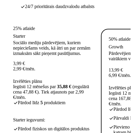
24/7 prioritārais daudzvalodu atbalsts
25% atlaide
Starter
50% atlaide
Sociālo mediju pārdevējiem, kuriem
Growth
nepieciešams veids, kā ātri un par zemām
izmaksām sākt pieņemt pasūtījumus.
Pārdevējiem,
vairākiem ve
3,99
€
2,99
€
/mēn.
13,99
€
6,99
€
/mēn.
Izvēlēties plānu
Iegūsti 12 mēnešus par
35,88 €
(regulārā
Izvēlēties pl
cena 47,88 €). Tiek atjaunots par 2,99
Iegūsti 12 m
€/mēn.
cena 167,88 
Pārdod līdz
5
produktiem
€/mēn.
Pārdod lī
Pārvaldi l
Starter ieguvumi:
Pievieno 
Pārdod fiziskos un digitālos produktus
katram bi