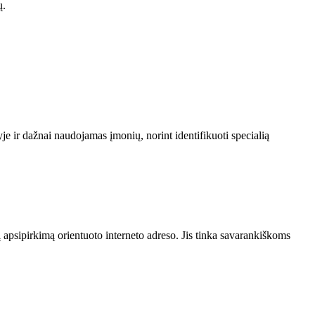
ų.
je ir dažnai naudojamas įmonių, norint identifikuoti specialią
 apsipirkimą orientuoto interneto adreso. Jis tinka savarankiškoms