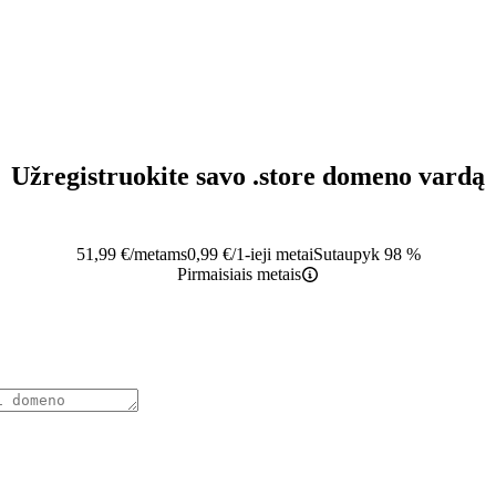
Užregistruokite savo
.store
domeno vardą
51,99
€
/metams
0,99
€
/1-ieji metai
Sutaupyk 98 %
Pirmaisiais metais