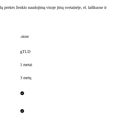
ų prekės ženklo naudojimą visoje jūsų svetainėje, el. laiškuose ir
.store
gTLD
1 metai
3 metų