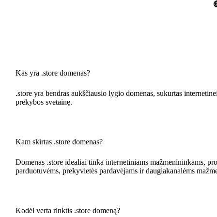
Kas yra .store domenas?
.store yra bendras aukščiausio lygio domenas, sukurtas internetinei
prekybos svetainę.
Kam skirtas .store domenas?
Domenas .store idealiai tinka internetiniams mažmenininkams, prod
parduotuvėms, prekyvietės pardavėjams ir daugiakanalėms mažm
Kodėl verta rinktis .store domeną?