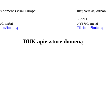
s domenas visai Europai
Jūsų verslas, dirban
€
33,99
€
€
/1 metai
0,99
€
/1 metai
nti užimtumą
Tikrinti užimtumą
DUK apie .store domeną