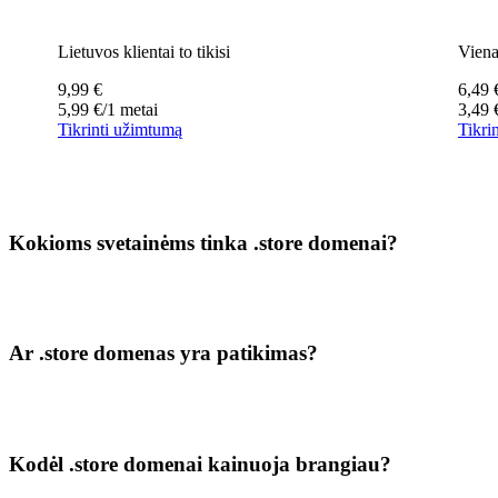
Lietuvos klientai to tikisi
Viena
9,99
€
6,49
5,99
€
/1 metai
3,49
Tikrinti užimtumą
Tikri
Kokioms svetainėms tinka .store domenai?
Ar .store domenas yra patikimas?
Kodėl .store domenai kainuoja brangiau?