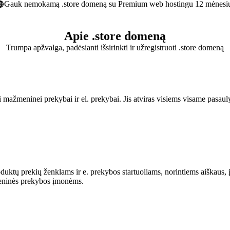
Gauk nemokamą .store domeną su Premium web hostingu 12 mėnesi
Apie .store domeną
Trumpa apžvalga, padėsianti išsirinkti ir užregistruoti .store domeną
 mažmeninei prekybai ir el. prekybai. Jis atviras visiems visame pasauly
uktų prekių ženklams ir e. prekybos startuoliams, norintiems aiškaus, į
eninės prekybos įmonėms.