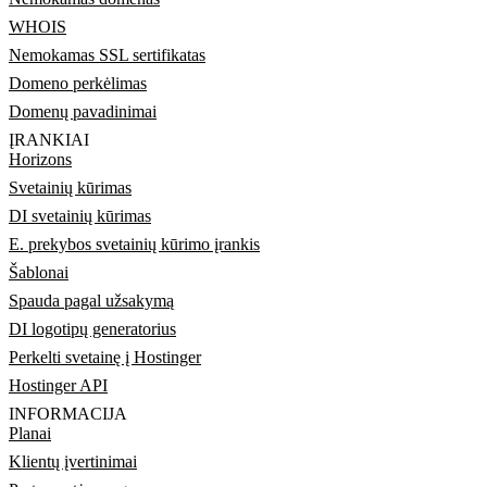
WHOIS
Nemokamas SSL sertifikatas
Domeno perkėlimas
Domenų pavadinimai
ĮRANKIAI
Horizons
Svetainių kūrimas
DI svetainių kūrimas
E. prekybos svetainių kūrimo įrankis
Šablonai
Spauda pagal užsakymą
DI logotipų generatorius
Perkelti svetainę į Hostinger
Hostinger API
INFORMACIJA
Planai
Klientų įvertinimai