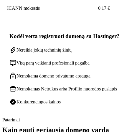
ICANN mokestis
0,17 €
Kodėl verta registruoti domeną su Hostinger?
Nereikia jokių techninių žinių
Visą parą veikianti profesionali pagalba
Nemokama domeno privatumo apsauga
Nemokamas Netrukus arba Profilio nuorodos puslapis
Konkurencingos kainos
Patarimai
Kaip gauti geriausią domeno vardą