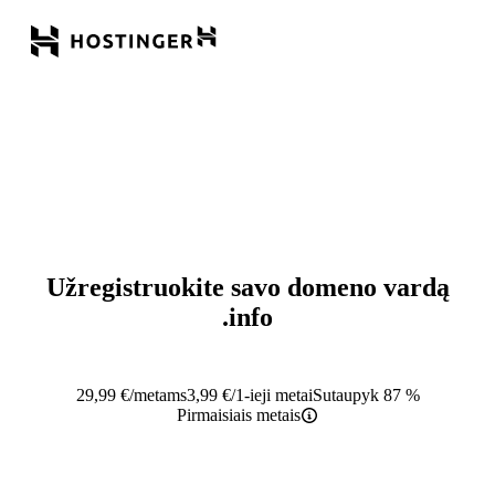
Užregistruokite savo domeno vardą
.info
29,99
€
/metams
3,99
€
/1-ieji metai
Sutaupyk 87 %
Pirmaisiais metais