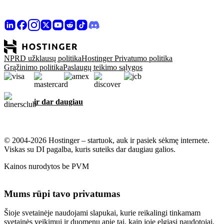
NPRD užklausų politika
Hostinger Privatumo politika
Grąžinimo politika
Paslaugų teikimo sąlygos
ir dar daugiau
© 2004-2026 Hostinger – startuok, auk ir pasiek sėkmę internete.
Viskas su DI pagalba, kuris suteiks dar daugiau galios.
Kainos nurodytos be PVM
Mums rūpi tavo privatumas
Šioje svetainėje naudojami slapukai, kurie reikalingi tinkamam
svetainės veikimui ir duomenų apie tai, kaip joje elgiasi naudotojai,