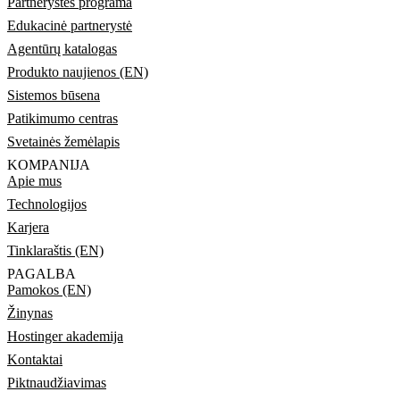
Partnerystės programa
Edukacinė partnerystė
Agentūrų katalogas
Produkto naujienos (EN)
Sistemos būsena
Patikimumo centras
Svetainės žemėlapis
KOMPANIJA
Apie mus
Technologijos
Karjera
Tinklaraštis (EN)
PAGALBA
Pamokos (EN)
Žinynas
Hostinger akademija
Kontaktai
Piktnaudžiavimas