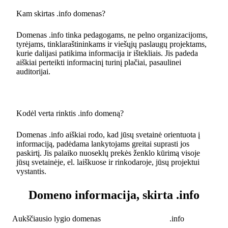
Kam skirtas .info domenas?
Domenas .info tinka pedagogams, ne pelno organizacijoms,
tyrėjams, tinklaraštininkams ir viešųjų paslaugų projektams,
kurie dalijasi patikima informacija ir ištekliais. Jis padeda
aiškiai perteikti informacinį turinį plačiai, pasaulinei
auditorijai.
Kodėl verta rinktis .info domeną?
Domenas .info aiškiai rodo, kad jūsų svetainė orientuota į
informaciją, padėdama lankytojams greitai suprasti jos
paskirtį. Jis palaiko nuoseklų prekės ženklo kūrimą visoje
jūsų svetainėje, el. laiškuose ir rinkodaroje, jūsų projektui
vystantis.
Domeno informacija, skirta .info
Aukščiausio lygio domenas
.info