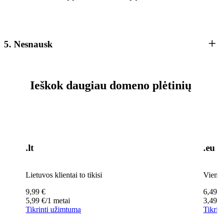
5. Nesnausk
Ieškok daugiau domeno plėtinių
.lt
.eu
Lietuvos klientai to tikisi
Viena
9,99
€
6,49
5,99
€
/1 metai
3,49
Tikrinti užimtumą
Tikri