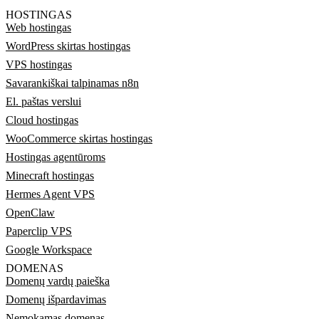
HOSTINGAS
Web hostingas
WordPress skirtas hostingas
VPS hostingas
Savarankiškai talpinamas n8n
El. paštas verslui
Cloud hostingas
WooCommerce skirtas hostingas
Hostingas agentūroms
Minecraft hostingas
Hermes Agent VPS
OpenClaw
Paperclip VPS
Google Workspace
DOMENAS
Domenų vardų paieška
Domenų išpardavimas
Nemokamas domenas