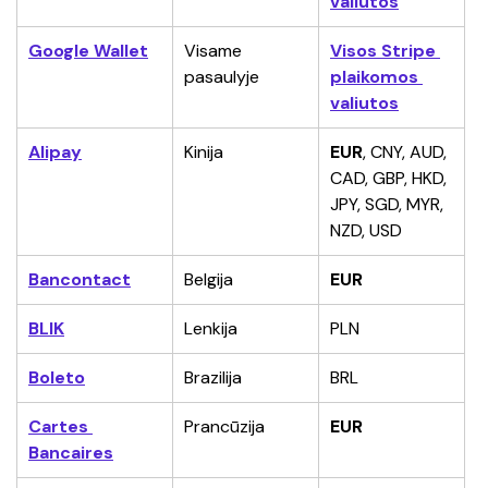
valiutos
Google Wallet
Visame 
Visos Stripe 
pasaulyje
plaikomos 
valiutos
Alipay
Kinija
EUR
, CNY, AUD, 
CAD, GBP, HKD, 
JPY, SGD, MYR, 
NZD, USD
Bancontact
Belgija
EUR
BLIK
Lenkija
PLN
Boleto
Brazilija
BRL
Cartes 
Prancūzija
EUR
Bancaires