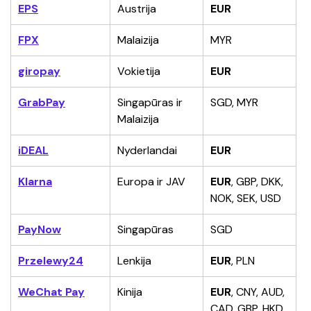
EPS
Austrija
EUR
FPX
Malaizija
MYR
giropay
Vokietija
EUR
GrabPay
Singapūras ir 
SGD, MYR
Malaizija
iDEAL
Nyderlandai
EUR
Klarna
Europa ir JAV
EUR
, GBP, DKK, 
NOK, SEK, USD
PayNow
Singapūras
SGD
Przelewy24
Lenkija
EUR
, PLN
WeChat Pay
Kinija
EUR
, CNY, AUD, 
CAD, GBP, HKD, 