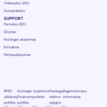
Tinklaraštis (EN)
Sustainability
SUPPORT
Pamokos (EN)
Žinynas
Hostinger akademija
Kontaktai
Piktnaudžiavimas
NPRD
Hostinger
Grąžinimo
Paslaugų
Registratoriaus
užklausų
Privatumo
politika
teikimo
informacija
politika
politika
sąlygos