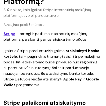
Platformą?
Sužinokite, kaip įgalinti Stripe internetinių mokėjimų
platformą savo el. parduotuvėje
Atnaujinta prieš 3 mėnesiai
Stripe
 – patogi ir patikima internetinių mokėjimų 
platforma, palaikanti įvairius atsiskaitymo būdus. 
Įgalinus Stripe, parduotuvėje galima 
atsiskaityti banko 
kortele
, tai – pagrindinis (numatytasis) Stripe mokėjimo 
būdas. Kiti atsiskaitymo būdai priklauso nuo regioninių 
el. parduotuvės nustatymų: šalies ir parduotuvėje 
naudojamos valiutos. Be atsiskaitymo banko kortele, 
Stripe Lietuvoje leidžia atsiskaityti 
Apple Pay
 ir
 Google 
Wallet
 programomis. 
Stripe palaikomi atsiskaitymo