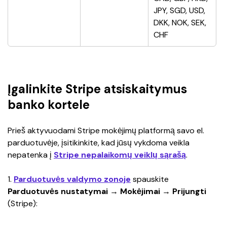
JPY, SGD, USD, 
DKK, NOK, SEK, 
CHF
Įgalinkite Stripe atsiskaitymus
banko kortele
Prieš aktyvuodami Stripe mokėjimų platformą savo el. 
parduotuvėje, įsitikinkite, kad jūsų vykdoma veikla 
nepatenka į 
Stripe nepalaikomų veiklų sąrašą
.
1. 
Parduotuvės valdymo zonoje
 spauskite 
Parduotuvės nustatymai → Mokėjimai → Prijungti 
(Stripe):