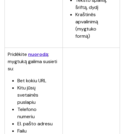
Teksto spalvą, 
šriftą, dydį
Kraštinės 
apvalinimą 
(mygtuko 
formą)
Pridėkite 
nuorodą
; 
mygtuką galima susieti 
su:
Bet kokiu URL
Kitu jūsų 
svetainės 
puslapiu
Telefono 
numeriu
El. pašto adresu
Failu