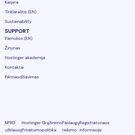
Karjera
Tinklaraštis (EN)
Sustainability
SUPPORT
Pamokos (EN)
Žinynas
Hostinger akademija
Kontaktai
Piktnaudžiavimas
NPRD
Hostinger
Grąžinimo
Paslaugų
Registratoriaus
užklausų
Privatumo
politika
teikimo
informacija