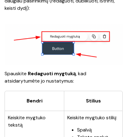
daugiau pasirinkimų (redaguoti, dublikuoti, ištrinti, 
keisti dydį):
Spauskite 
Redaguoti mygtuką
, kad 
atsidarytumėte jo nustatymus:
Bendri
Stilius
Keiskite mygtuko 
Keiskite mygtuko stilių:
tekstą
Spalvą