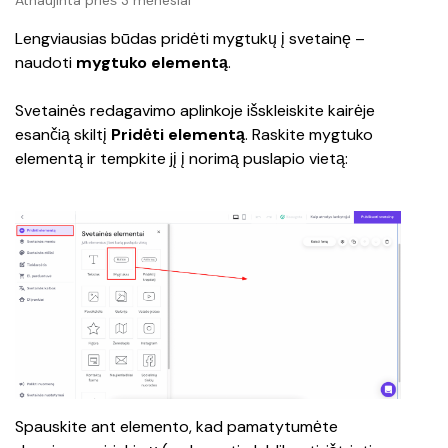
Atnaujinta prieš 3 mėnesiai
Lengviausias būdas pridėti mygtukų į svetainę – 
naudoti 
mygtuko elementą
.
Svetainės redagavimo aplinkoje išskleiskite kairėje 
esančią skiltį 
Pridėti elementą
. Raskite mygtuko 
elementą ir tempkite jį į norimą puslapio vietą:
Spauskite ant elemento, kad pamatytumėte 