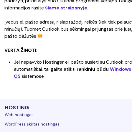
padaryti, priklausys nuo Outlook programos versijos. Daugi
informacijos rasite 
šiame straipsnyje
.
Įvedus el. pašto adresą ir slaptažodį, reikės šiek tiek palaukti
minučių). Tuomet Outlook bus sėkmingai prijungtas prie jūs
pašto dėžutės 
VERTA ŽINOTI
:
Jei nepavyko Hostinger el. pašto susieti su Outlook pr
automatiškai, tai galite atlikti 
rankiniu būdu
Windows
OS
 sistemose
HOSTING
Web hostingas
WordPress skirtas hostingas