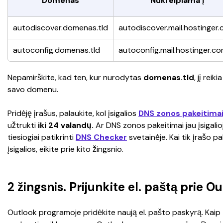
Domenas
Nukreipiama į
autodiscover.
domenas.tld
autodiscover.mail.hostinger
autoconfig.
domenas.tld
autoconfig.mail.hostinger.c
Nepamirškite, kad ten, kur nurodytas 
domenas.tld
, jį reiki
savo domenu.
Pridėję įrašus, palaukite, kol įsigalios 
DNS zonos pakeitima
užtrukti 
iki 24 valandų.
 Ar DNS zonos pakeitimai jau įsigalioj
tiesiogiai patikrinti 
DNS Checker
 svetainėje. Kai tik įrašo pa
įsigalios, eikite prie kito žingsnio.
2 žingsnis. Prijunkite el. paštą prie O
Outlook programoje pridėkite naują el. pašto paskyrą. Kaip 