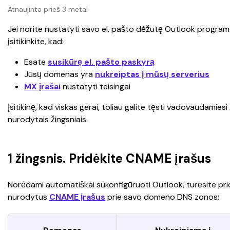
Atnaujinta prieš 3 metai
Jei norite nustatyti savo el. pašto dėžutę Outlook programo
įsitikinkite, kad:
Esate 
susikūrę el. pašto paskyrą
Jūsų domenas yra 
nukreiptas į mūsų serverius
MX įrašai
 nustatyti teisingai
Įsitikinę, kad viskas gerai, toliau galite tęsti vadovaudamiesi
nurodytais žingsniais.
1 žingsnis. Pridėkite CNAME įrašus
Norėdami automatiškai sukonfigūruoti Outlook, turėsite prid
nurodytus 
CNAME įrašus
 prie savo domeno DNS zonos: