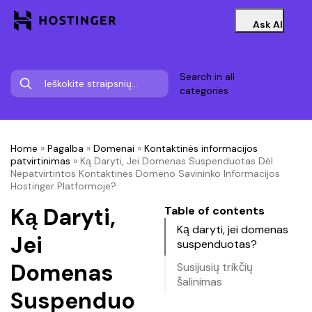
Ask AI
Search in all
categories
Home
»
Pagalba
»
Domenai
»
Kontaktinės informacijos
patvirtinimas
»
Ką Daryti, Jei Domenas Suspenduotas Dėl
Nepatvirtintos Kontaktinės Domeno Savininko Informacijos
Hostinger Platformoje?
Ką Daryti,
Table of contents
Ką daryti, jei domenas
Jei
suspenduotas?
Domenas
Susijusių trikčių
šalinimas
Suspenduo