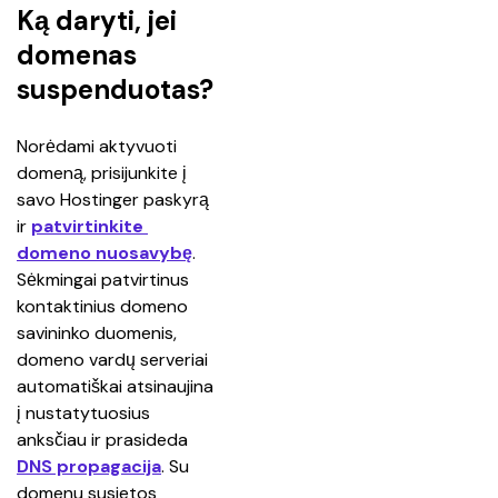
Ką daryti, jei
domenas
suspenduotas?
Norėdami aktyvuoti 
domeną, prisijunkite į 
savo Hostinger paskyrą 
ir 
patvirtinkite 
domeno nuosavybę
. 
Sėkmingai patvirtinus 
kontaktinius domeno 
savininko duomenis, 
domeno vardų serveriai 
automatiškai atsinaujina 
į nustatytuosius 
anksčiau ir prasideda 
DNS propagacija
. Su 
domenu susietos 