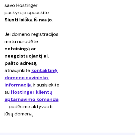
savo Hostinger 
paskyroje spauskite 
Siųsti laišką iš naujo
.
Jei domeno registracijos 
metu nurodėte 
neteisingą ar 
neegzistuojantį el. 
pašto adresą
, 
atnaujinkite 
kontaktinę 
domeno savininko 
informaciją
 ir susisiekite 
su 
Hostinger klientų 
aptarnavimo komanda
– padėsime aktyvuoti 
jūsų domeną.