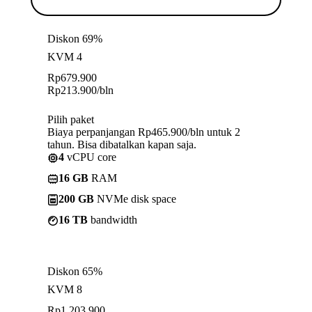
Diskon 69%
KVM 4
Rp
679.900
Rp
213.900
/bln
Pilih paket
Biaya perpanjangan Rp465.900/bln untuk 2
tahun. Bisa dibatalkan kapan saja.
4
vCPU core
16 GB
RAM
200 GB
NVMe disk space
16 TB
bandwidth
Diskon 65%
KVM 8
Rp
1.203.900