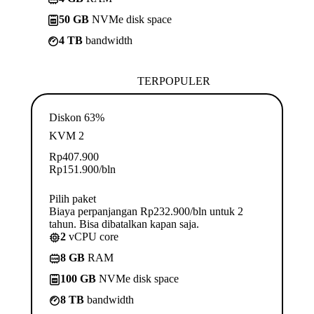
50 GB
NVMe disk space
4 TB
bandwidth
TERPOPULER
Diskon 63%
KVM 2
Rp
407.900
Rp
151.900
/bln
Pilih paket
Biaya perpanjangan Rp232.900/bln untuk 2
tahun. Bisa dibatalkan kapan saja.
2
vCPU core
8 GB
RAM
100 GB
NVMe disk space
8 TB
bandwidth