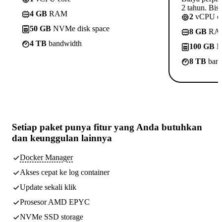
2 tahun. Bisa
4 GB
RAM
2
vCPU c
50 GB
NVMe disk space
8 GB
RA
4 TB
bandwidth
100 GB
N
8 TB
band
Setiap paket punya
fitur yang Anda butuhkan
dan keunggulan lainnya
Docker Manager
Akses cepat ke log container
Update sekali klik
Prosesor AMD EPYC
NVMe SSD storage