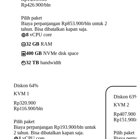
Rp
426.900
/bln
Pilih paket
Biaya perpanjangan Rp853.900/bln untuk 2
tahun. Bisa dibatalkan kapan saja.
8
vCPU core
32 GB
RAM
400 GB
NVMe disk space
32 TB
bandwidth
Diskon 64%
KVM 1
Diskon 63%
Rp
320.900
KVM 2
Rp
116.900
/bln
Rp
407.900
Rp
151.900
/
Pilih paket
Biaya perpanjangan Rp193.900/bln untuk
2 tahun. Bisa dibatalkan kapan saja.
Pilih paket
1
vCPU core
Biaya perpa