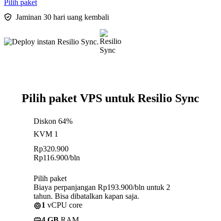
Pilih paket
Jaminan 30 hari uang kembali
Pilih paket VPS untuk Resilio Sync
Diskon 64%
KVM 1
Rp
320.900
Rp
116.900
/bln
Pilih paket
Biaya perpanjangan Rp193.900/bln untuk 2
tahun. Bisa dibatalkan kapan saja.
1
vCPU core
4 GB
RAM