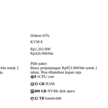
Diskon 65%
KVM 8
Rp
1.203.900
Rp
426.900
/bln
Pilih paket
/bln untuk 2
Biaya perpanjangan Rp853.900/bln untuk 2
ja.
tahun. Bisa dibatalkan kapan saja.
8
vCPU core
32 GB
RAM
400 GB
NVMe disk space
32 TB
bandwidth