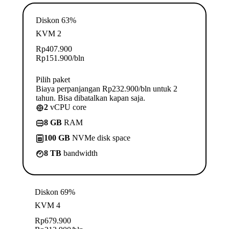
Diskon 63%
KVM 2
Rp
407.900
Rp
151.900
/bln
Pilih paket
Biaya perpanjangan Rp232.900/bln untuk 2
tahun. Bisa dibatalkan kapan saja.
2
vCPU core
8 GB
RAM
100 GB
NVMe disk space
8 TB
bandwidth
Diskon 69%
KVM 4
Rp
679.900