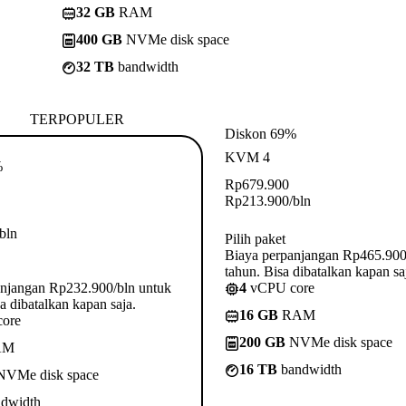
32 GB
RAM
400 GB
NVMe disk space
32 TB
bandwidth
TERPOPULER
Diskon 69%
KVM 4
%
Rp
679.900
Rp
213.900
/bln
/bln
Pilih paket
Biaya perpanjangan Rp465.900
tahun. Bisa dibatalkan kapan sa
anjangan Rp232.900/bln untuk
4
vCPU core
a dibatalkan kapan saja.
16 GB
RAM
ore
200 GB
NVMe disk space
AM
16 TB
bandwidth
VMe disk space
dwidth