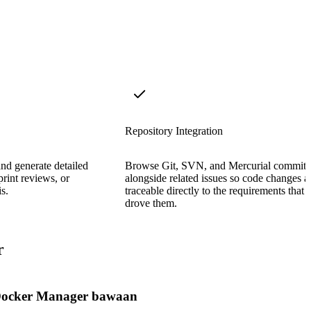
Repository Integration
and generate detailed
Browse Git, SVN, and Mercurial commits
sprint reviews, or
alongside related issues so code changes a
s.
traceable directly to the requirements that
drove them.
r
ocker Manager bawaan