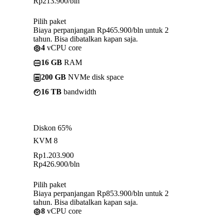
Rp
213.900
/bln
Pilih paket
Biaya perpanjangan Rp465.900/bln untuk 2
tahun. Bisa dibatalkan kapan saja.
4
vCPU core
16 GB
RAM
200 GB
NVMe disk space
16 TB
bandwidth
Diskon 65%
KVM 8
Rp
1.203.900
Rp
426.900
/bln
Pilih paket
Biaya perpanjangan Rp853.900/bln untuk 2
tahun. Bisa dibatalkan kapan saja.
8
vCPU core