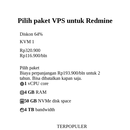
Pilih paket VPS untuk Redmine
Diskon 64%
KVM 1
Rp
320.900
Rp
116.900
/bln
Pilih paket
Biaya perpanjangan Rp193.900/bln untuk 2
tahun. Bisa dibatalkan kapan saja.
1
vCPU core
4 GB
RAM
50 GB
NVMe disk space
4 TB
bandwidth
TERPOPULER