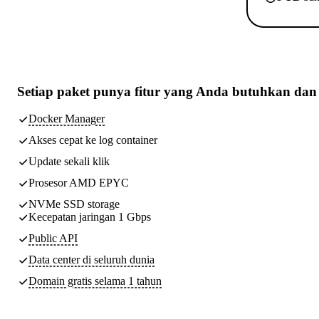
Setiap paket punya
fitur yang Anda butuhkan
dan 
Docker Manager
Akses cepat ke log container
Update sekali klik
Prosesor AMD EPYC
NVMe SSD storage
Kecepatan jaringan 1 Gbps
Public API
Data center di seluruh dunia
Domain gratis selama 1 tahun