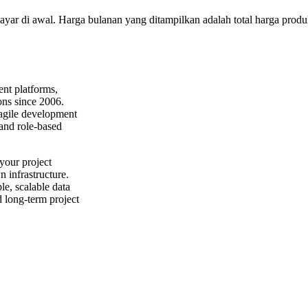
bayar di awal. Harga bulanan yang ditampilkan adalah total harga produk
nt platforms,
ons since 2006.
 agile development
 and role-based
your project
n infrastructure.
e, scalable data
d long-term project