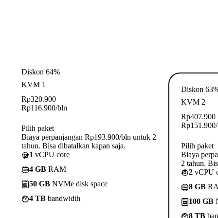
Diskon 64%
KVM 1
Diskon 63
Rp
320.900
KVM 2
Rp
116.900
/bln
Rp
407.900
Rp
151.900
Pilih paket
Biaya perpanjangan Rp193.900/bln untuk 2
tahun. Bisa dibatalkan kapan saja.
Pilih paket
1
vCPU core
Biaya perp
2 tahun. Bis
4 GB
RAM
2
vCPU c
50 GB
NVMe disk space
8 GB
R
4 TB
bandwidth
100 GB
N
8 TB
ban