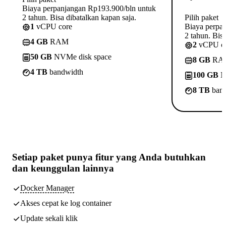
Biaya perpanjangan Rp193.900/bln untuk
2 tahun. Bisa dibatalkan kapan saja.
Pilih paket
1
vCPU core
Biaya perpa
2 tahun. Bisa
4 GB
RAM
2
vCPU c
50 GB
NVMe disk space
8 GB
RA
4 TB
bandwidth
100 GB
N
8 TB
band
Setiap paket punya
fitur yang Anda butuhkan
dan keunggulan lainnya
Docker Manager
Akses cepat ke log container
Update sekali klik