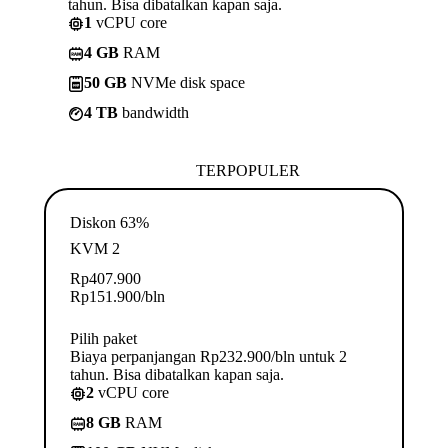
tahun. Bisa dibatalkan kapan saja.
1
vCPU core
4 GB
RAM
50 GB
NVMe disk space
4 TB
bandwidth
TERPOPULER
Diskon 63%
KVM 2
Rp
407.900
Rp
151.900
/bln
Pilih paket
Biaya perpanjangan Rp232.900/bln untuk 2
tahun. Bisa dibatalkan kapan saja.
2
vCPU core
8 GB
RAM