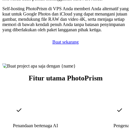
Self-hosting PhotoPrism di VPS Anda memberi Anda alternatif yang
kuat untuk Google Photos dan iCloud yang dapat menangani jutaan
gambar, mendukung file RAW dan video 4K, serta menjaga setiap
memori di bawah kendali penuh Anda tanpa batasan penyimpanan
yang diberlakukan oleh paket langganan pihak ketiga.
Buat sekarang
Fitur utama PhotoPrism
Penandaan bertenaga AI
Pengenal