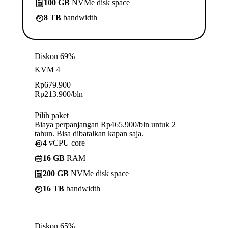
100 GB
NVMe disk space
8 TB
bandwidth
Diskon 69%
KVM 4
Rp
679.900
Rp
213.900
/bln
Pilih paket
Biaya perpanjangan Rp465.900/bln untuk 2
tahun. Bisa dibatalkan kapan saja.
4
vCPU core
16 GB
RAM
200 GB
NVMe disk space
16 TB
bandwidth
Diskon 65%