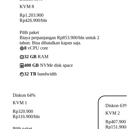
KVM 8
Rp
1.203.900
Rp
426.900
/bln
Pilih paket
Biaya perpanjangan Rp853.900/bln untuk 2
tahun. Bisa dibatalkan kapan saja.
8
vCPU core
32 GB
RAM
400 GB
NVMe disk space
32 TB
bandwidth
Diskon 64%
KVM 1
Diskon 63%
Rp
320.900
KVM 2
Rp
116.900
/bln
Rp
407.900
Rp
151.900
/
Pilih paket