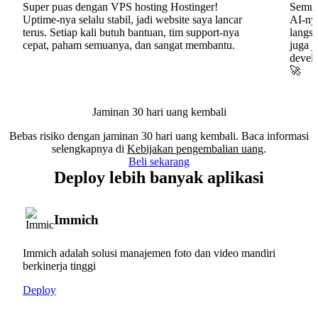
Super puas dengan VPS hosting Hostinger!
Semua
Uptime-nya selalu stabil, jadi website saya lancar
AI-nya
terus. Setiap kali butuh bantuan, tim support-nya
langs
cepat, paham semuanya, dan sangat membantu.
juga j
develo
🚀
Jaminan 30 hari uang kembali
Bebas risiko dengan jaminan 30 hari uang kembali. Baca informasi
selengkapnya di
Kebijakan pengembalian uang
.
Beli sekarang
Deploy lebih banyak aplikasi
Immich
Immich adalah solusi manajemen foto dan video mandiri
berkinerja tinggi
Deploy