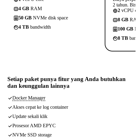
2 tahun. Bisa
4 GB
RAM
2
vCPU c
50 GB
NVMe disk space
8 GB
RA
4 TB
bandwidth
100 GB
N
8 TB
band
Setiap paket punya
fitur yang Anda butuhkan
dan keunggulan lainnya
Docker Manager
Akses cepat ke log container
Update sekali klik
Prosesor AMD EPYC
NVMe SSD storage