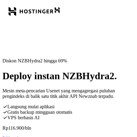
Diskon NZBHydra2 hingga 69%
Deploy instan NZBHydra2.
Mesin meta-pencarian Usenet yang mengagregasi puluhan
pengindeks di balik satu titik akhir API Newznab terpadu.
Langsung mulai aplikasi
Gratis backup mingguan otomatis
VPS berbasis AI
Rp
116.900
/bln