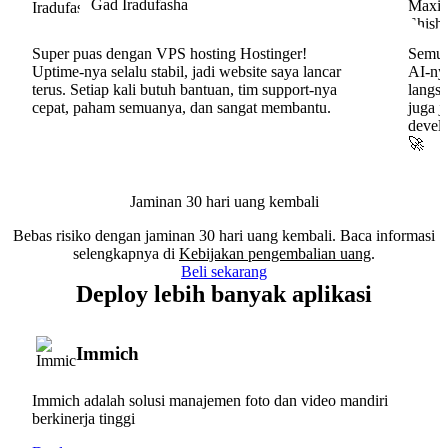
Gad Iradufasha
Super puas dengan VPS hosting Hostinger!
Semua
Uptime-nya selalu stabil, jadi website saya lancar
AI-nya
terus. Setiap kali butuh bantuan, tim support-nya
langs
cepat, paham semuanya, dan sangat membantu.
juga j
develo
🚀
Jaminan 30 hari uang kembali
Bebas risiko dengan jaminan 30 hari uang kembali. Baca informasi
selengkapnya di
Kebijakan pengembalian uang
.
Beli sekarang
Deploy lebih banyak aplikasi
Immich
Immich adalah solusi manajemen foto dan video mandiri
berkinerja tinggi