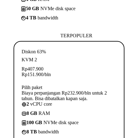
50 GB
NVMe disk space
4 TB
bandwidth
TERPOPULER
Diskon 63%
KVM 2
Rp
407.900
Rp
151.900
/bln
Pilih paket
Biaya perpanjangan Rp232.900/bln untuk 2
tahun. Bisa dibatalkan kapan saja.
2
vCPU core
8 GB
RAM
100 GB
NVMe disk space
8 TB
bandwidth