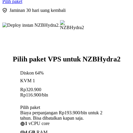
Pilih paket
Jaminan 30 hari uang kembali
Pilih paket VPS untuk NZBHydra2
Diskon 64%
KVM 1
Rp
320.900
Rp
116.900
/bln
Pilih paket
Biaya perpanjangan Rp193.900/bln untuk 2
tahun. Bisa dibatalkan kapan saja.
1
vCPU core
4 GB
RAM