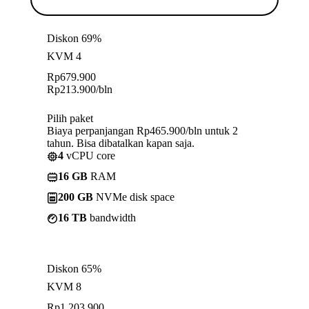
Diskon 69%
KVM 4
Rp
679.900
Rp
213.900
/bln
Pilih paket
Biaya perpanjangan Rp465.900/bln untuk 2
tahun. Bisa dibatalkan kapan saja.
4
vCPU core
16 GB
RAM
200 GB
NVMe disk space
16 TB
bandwidth
Diskon 65%
KVM 8
Rp
1.203.900