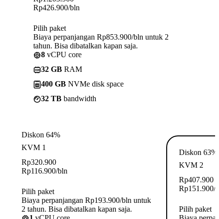
Rp
426.900
/bln
Pilih paket
Biaya perpanjangan Rp853.900/bln untuk 2
tahun. Bisa dibatalkan kapan saja.
8
vCPU core
32 GB
RAM
400 GB
NVMe disk space
32 TB
bandwidth
Diskon 64%
KVM 1
Diskon 63%
Rp
320.900
KVM 2
Rp
116.900
/bln
Rp
407.900
Rp
151.900
/
Pilih paket
Biaya perpanjangan Rp193.900/bln untuk
2 tahun. Bisa dibatalkan kapan saja.
Pilih paket
1
vCPU core
Biaya perpa