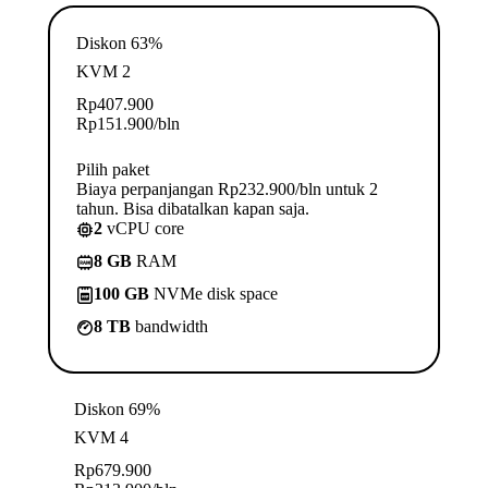
Diskon 63%
KVM 2
Rp
407.900
Rp
151.900
/bln
Pilih paket
Biaya perpanjangan Rp232.900/bln untuk 2
tahun. Bisa dibatalkan kapan saja.
2
vCPU core
8 GB
RAM
100 GB
NVMe disk space
8 TB
bandwidth
Diskon 69%
KVM 4
Rp
679.900