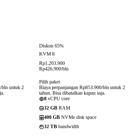
Diskon 65%
KVM 8
Rp
1.203.900
Rp
426.900
/bln
Pilih paket
/bln untuk 2
Biaya perpanjangan Rp853.900/bln untuk 2
ja.
tahun. Bisa dibatalkan kapan saja.
8
vCPU core
32 GB
RAM
400 GB
NVMe disk space
32 TB
bandwidth