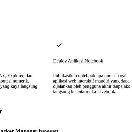
Deploy Aplikasi Notebook
Nx, Explorer, dan
Publikasikan notebook apa pun sebagai
utasi numerik,
aplikasi web interaktif mandiri yang dapat
i yang kaya langsung
dijalankan oleh pengguna akhir tanpa akse
langsung ke antarmuka Livebook.
r
ocker Manager bawaan