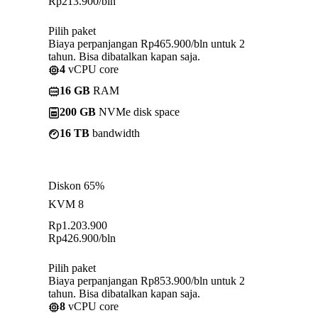
Rp
213.900
/bln
Pilih paket
Biaya perpanjangan Rp465.900/bln untuk 2
tahun. Bisa dibatalkan kapan saja.
4
vCPU core
16 GB
RAM
200 GB
NVMe disk space
16 TB
bandwidth
Diskon 65%
KVM 8
Rp
1.203.900
Rp
426.900
/bln
Pilih paket
Biaya perpanjangan Rp853.900/bln untuk 2
tahun. Bisa dibatalkan kapan saja.
8
vCPU core