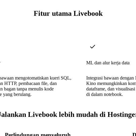
Fitur utama Livebook
r
ML dan alur kerja data
l bawaan mengotomatiskan kueri SQL,
Integrasi bawaan dengan 
an HTTP, pembacaan file, dan
Kino memungkinkan komp
n bagan tanpa menulis kode
dataframe, dan visualisas
te yang berulang.
di dalam notebook.
Jalankan Livebook lebih mudah di Hostinge
Perlindungan menyeluruh
D