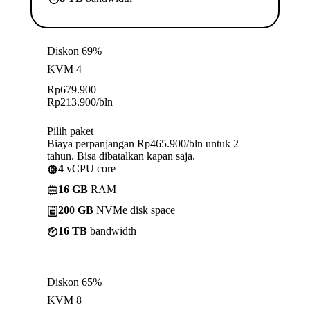
Diskon 69%
KVM 4
Rp
679.900
Rp
213.900
/bln
Pilih paket
Biaya perpanjangan Rp465.900/bln untuk 2
tahun. Bisa dibatalkan kapan saja.
4
vCPU core
16 GB
RAM
200 GB
NVMe disk space
16 TB
bandwidth
Diskon 65%
KVM 8