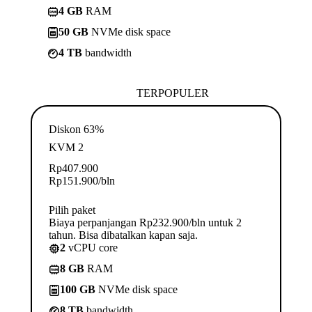
4 GB
RAM
50 GB
NVMe disk space
4 TB
bandwidth
TERPOPULER
Diskon 63%
KVM 2
Rp
407.900
Rp
151.900
/bln
Pilih paket
Biaya perpanjangan Rp232.900/bln untuk 2
tahun. Bisa dibatalkan kapan saja.
2
vCPU core
8 GB
RAM
100 GB
NVMe disk space
8 TB
bandwidth