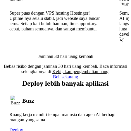
Super puas dengan VPS hosting Hostinger!
Semua
Uptime-nya selalu stabil, jadi website saya lancar
AI-nya
terus. Setiap kali butuh bantuan, tim support-nya
langs
cepat, paham semuanya, dan sangat membantu.
juga j
develo
🚀
Jaminan 30 hari uang kembali
Bebas risiko dengan jaminan 30 hari uang kembali. Baca informasi
selengkapnya di
Kebijakan pengembalian uang
.
Beli sekarang
Deploy lebih banyak aplikasi
Buzz
Ruang kerja mandiri tempat manusia dan agen AI berbagi
ruangan yang sama
Deploy