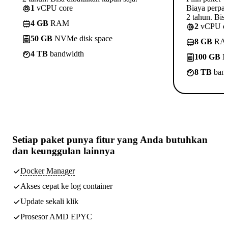
1
vCPU core
Biaya perpa
2 tahun. Bisa
4 GB
RAM
2
vCPU c
50 GB
NVMe disk space
8 GB
RA
4 TB
bandwidth
100 GB
N
8 TB
band
Setiap paket punya
fitur yang Anda butuhkan
dan keunggulan lainnya
Docker Manager
Akses cepat ke log container
Update sekali klik
Prosesor AMD EPYC