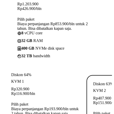
Rp
1.203.900
Rp
426.900
/bln
Pilih paket
Biaya perpanjangan Rp853.900/bln untuk 2
tahun. Bisa dibatalkan kapan saja.
8
vCPU core
32 GB
RAM
400 GB
NVMe disk space
32 TB
bandwidth
Diskon 64%
KVM 1
Diskon 63%
Rp
320.900
KVM 2
Rp
116.900
/bln
Rp
407.900
Rp
151.900
/
Pilih paket
Biaya perpanjangan Rp193.900/bln untuk
2 tahun. Bisa dibatalkan kapan saja.
Pilih paket