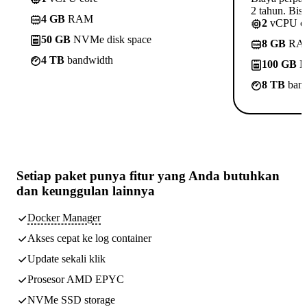
2 tahun. Bisa
4 GB
RAM
2
vCPU c
50 GB
NVMe disk space
8 GB
RA
4 TB
bandwidth
100 GB
N
8 TB
band
Setiap paket punya
fitur yang Anda butuhkan
dan keunggulan lainnya
Docker Manager
Akses cepat ke log container
Update sekali klik
Prosesor AMD EPYC
NVMe SSD storage