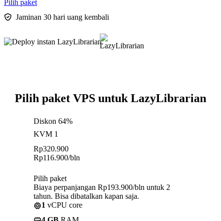
Pilih paket
Jaminan 30 hari uang kembali
Pilih paket VPS untuk LazyLibrarian
Diskon 64%
KVM 1
Rp
320.900
Rp
116.900
/bln
Pilih paket
Biaya perpanjangan Rp193.900/bln untuk 2
tahun. Bisa dibatalkan kapan saja.
1
vCPU core
4 GB
RAM