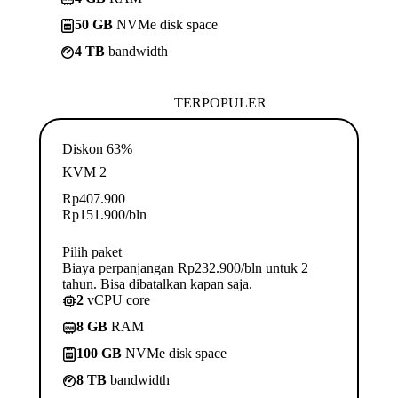
50 GB
NVMe disk space
4 TB
bandwidth
TERPOPULER
Diskon 63%
KVM 2
Rp
407.900
Rp
151.900
/bln
Pilih paket
Biaya perpanjangan Rp232.900/bln untuk 2
tahun. Bisa dibatalkan kapan saja.
2
vCPU core
8 GB
RAM
100 GB
NVMe disk space
8 TB
bandwidth