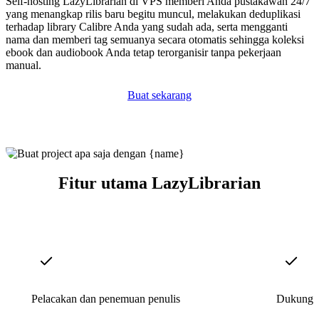
Self-hosting LazyLibrarian di VPS memberi Anda pustakawan 24/7
yang menangkap rilis baru begitu muncul, melakukan deduplikasi
terhadap library Calibre Anda yang sudah ada, serta mengganti
nama dan memberi tag semuanya secara otomatis sehingga koleksi
ebook dan audiobook Anda tetap terorganisir tanpa pekerjaan
manual.
Buat sekarang
Fitur utama LazyLibrarian
Pelacakan dan penemuan penulis
Dukungan