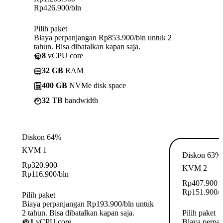
Rp
426.900
/bln
Pilih paket
Biaya perpanjangan Rp853.900/bln untuk 2
tahun. Bisa dibatalkan kapan saja.
8
vCPU core
32 GB
RAM
400 GB
NVMe disk space
32 TB
bandwidth
Diskon 64%
KVM 1
Diskon 63%
Rp
320.900
KVM 2
Rp
116.900
/bln
Rp
407.900
Rp
151.900
/
Pilih paket
Biaya perpanjangan Rp193.900/bln untuk
2 tahun. Bisa dibatalkan kapan saja.
Pilih paket
1
vCPU core
Biaya perpa