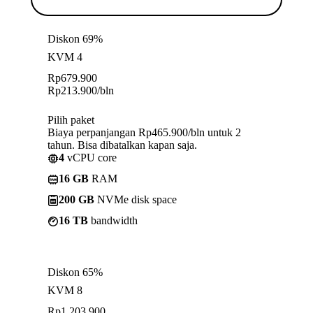
Diskon 69%
KVM 4
Rp
679.900
Rp
213.900
/bln
Pilih paket
Biaya perpanjangan Rp465.900/bln untuk 2
tahun. Bisa dibatalkan kapan saja.
4
vCPU core
16 GB
RAM
200 GB
NVMe disk space
16 TB
bandwidth
Diskon 65%
KVM 8
Rp
1.203.900