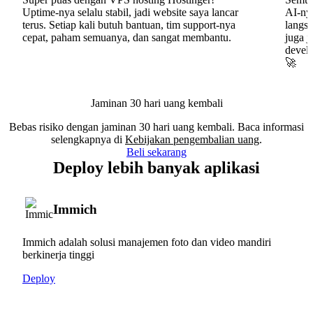
Uptime-nya selalu stabil, jadi website saya lancar
AI-nya
terus. Setiap kali butuh bantuan, tim support-nya
langs
cepat, paham semuanya, dan sangat membantu.
juga j
develo
🚀
Jaminan 30 hari uang kembali
Bebas risiko dengan jaminan 30 hari uang kembali. Baca informasi
selengkapnya di
Kebijakan pengembalian uang
.
Beli sekarang
Deploy lebih banyak aplikasi
Immich
Immich adalah solusi manajemen foto dan video mandiri
berkinerja tinggi
Deploy