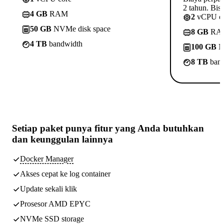
2 tahun. Bisa
4 GB
RAM
2
vCPU c
50 GB
NVMe disk space
8 GB
RA
4 TB
bandwidth
100 GB
N
8 TB
band
Setiap paket punya
fitur yang Anda butuhkan
dan keunggulan lainnya
Docker Manager
Akses cepat ke log container
Update sekali klik
Prosesor AMD EPYC
NVMe SSD storage