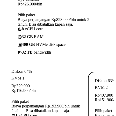
Rp
426.900
/bln
Pilih paket
Biaya perpanjangan Rp853.900/bln untuk 2
tahun. Bisa dibatalkan kapan saja.
8
vCPU core
32 GB
RAM
400 GB
NVMe disk space
32 TB
bandwidth
Diskon 64%
KVM 1
Diskon 63%
Rp
320.900
KVM 2
Rp
116.900
/bln
Rp
407.900
Rp
151.900
/
Pilih paket
Biaya perpanjangan Rp193.900/bln untuk
2 tahun. Bisa dibatalkan kapan saja.
Pilih paket
1
vCPU core
Biaya perpa