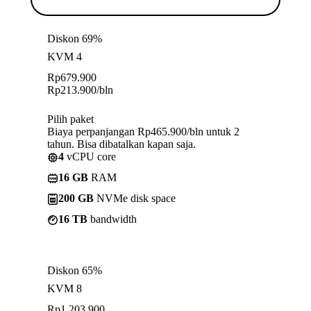
Diskon 69%
KVM 4
Rp
679.900
Rp
213.900
/bln
Pilih paket
Biaya perpanjangan Rp465.900/bln untuk 2
tahun. Bisa dibatalkan kapan saja.
4
vCPU core
16 GB
RAM
200 GB
NVMe disk space
16 TB
bandwidth
Diskon 65%
KVM 8
Rp
1.203.900