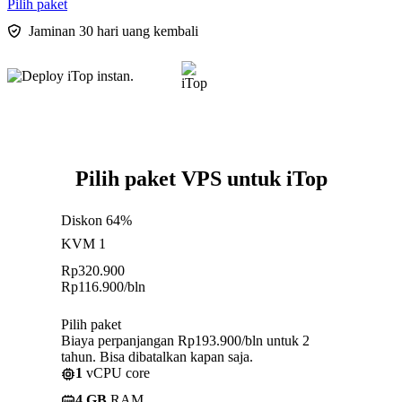
Pilih paket
Jaminan 30 hari uang kembali
Pilih paket VPS untuk iTop
Diskon 64%
KVM 1
Rp
320.900
Rp
116.900
/bln
Pilih paket
Biaya perpanjangan Rp193.900/bln untuk 2
tahun. Bisa dibatalkan kapan saja.
1
vCPU core
4 GB
RAM