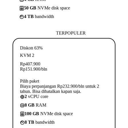
50 GB
NVMe disk space
4 TB
bandwidth
TERPOPULER
Diskon 63%
KVM 2
Rp
407.900
Rp
151.900
/bln
Pilih paket
Biaya perpanjangan Rp232.900/bln untuk 2
tahun. Bisa dibatalkan kapan saja.
2
vCPU core
8 GB
RAM
100 GB
NVMe disk space
8 TB
bandwidth