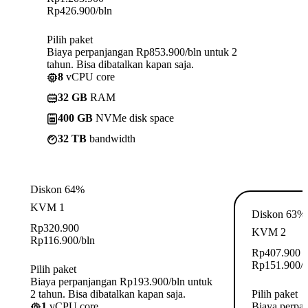
Rp
426.900
/bln
Pilih paket
Biaya perpanjangan Rp853.900/bln untuk 2
tahun. Bisa dibatalkan kapan saja.
8
vCPU core
32 GB
RAM
400 GB
NVMe disk space
32 TB
bandwidth
Diskon 64%
KVM 1
Diskon 63%
Rp
320.900
KVM 2
Rp
116.900
/bln
Rp
407.900
Rp
151.900
/
Pilih paket
Biaya perpanjangan Rp193.900/bln untuk
2 tahun. Bisa dibatalkan kapan saja.
Pilih paket
1
vCPU core
Biaya perpa