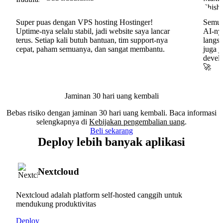
Super puas dengan VPS hosting Hostinger!
Semua
Uptime-nya selalu stabil, jadi website saya lancar
AI-nya
terus. Setiap kali butuh bantuan, tim support-nya
langs
cepat, paham semuanya, dan sangat membantu.
juga j
develo
🚀
Jaminan 30 hari uang kembali
Bebas risiko dengan jaminan 30 hari uang kembali. Baca informasi
selengkapnya di
Kebijakan pengembalian uang
.
Beli sekarang
Deploy lebih banyak aplikasi
Nextcloud
Nextcloud adalah platform self-hosted canggih untuk
mendukung produktivitas
Deploy