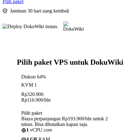
Pilih paket
Jaminan 30 hari uang kembali
Pilih paket VPS untuk DokuWiki
Diskon 64%
KVM 1
Rp
320.900
Rp
116.900
/bln
Pilih paket
Biaya perpanjangan Rp193.900/bln untuk 2
tahun. Bisa dibatalkan kapan saja.
1
vCPU core
4 GB
RAM