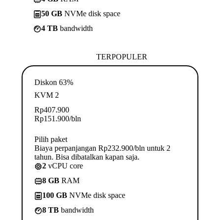
50 GB
NVMe disk space
4 TB
bandwidth
TERPOPULER
Diskon 63%
KVM 2
Rp
407.900
Rp
151.900
/bln
Pilih paket
Biaya perpanjangan Rp232.900/bln untuk 2
tahun. Bisa dibatalkan kapan saja.
2
vCPU core
8 GB
RAM
100 GB
NVMe disk space
8 TB
bandwidth