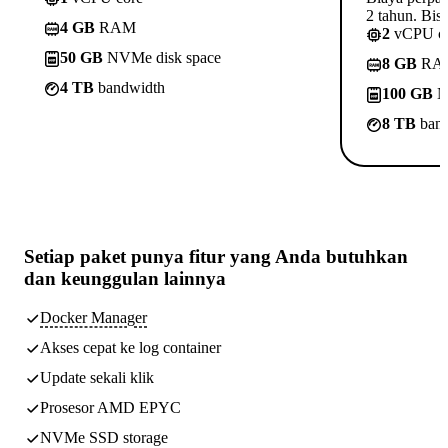
2 tahun. Bisa
4 GB
RAM
2
vCPU c
50 GB
NVMe disk space
8 GB
RA
4 TB
bandwidth
100 GB
N
8 TB
band
Setiap paket punya
fitur yang Anda butuhkan
dan keunggulan lainnya
Docker Manager
Akses cepat ke log container
Update sekali klik
Prosesor AMD EPYC
NVMe SSD storage