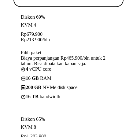
Diskon 69%
KVM 4
Rp
679.900
Rp
213.900
/bln
Pilih paket
Biaya perpanjangan Rp465.900/bln untuk 2
tahun. Bisa dibatalkan kapan saja.
4
vCPU core
16 GB
RAM
200 GB
NVMe disk space
16 TB
bandwidth
Diskon 65%
KVM 8
Rp
1.203.900