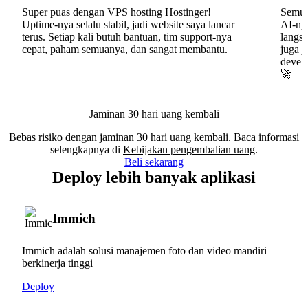
Super puas dengan VPS hosting Hostinger!
Semua
Uptime-nya selalu stabil, jadi website saya lancar
AI-nya
terus. Setiap kali butuh bantuan, tim support-nya
langs
cepat, paham semuanya, dan sangat membantu.
juga j
develo
🚀
Jaminan 30 hari uang kembali
Bebas risiko dengan jaminan 30 hari uang kembali. Baca informasi
selengkapnya di
Kebijakan pengembalian uang
.
Beli sekarang
Deploy lebih banyak aplikasi
Immich
Immich adalah solusi manajemen foto dan video mandiri
berkinerja tinggi
Deploy