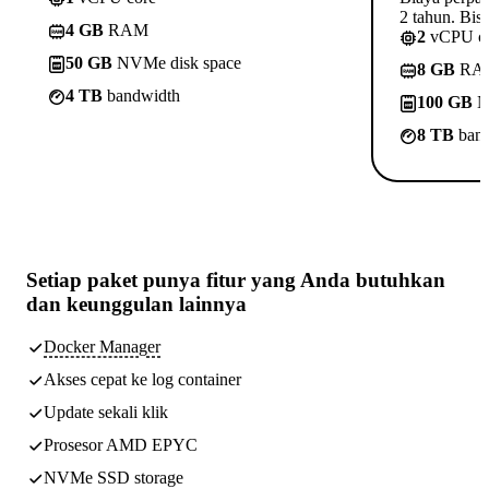
2 tahun. Bisa
4 GB
RAM
2
vCPU c
50 GB
NVMe disk space
8 GB
RA
4 TB
bandwidth
100 GB
N
8 TB
band
Setiap paket punya
fitur yang Anda butuhkan
dan keunggulan lainnya
Docker Manager
Akses cepat ke log container
Update sekali klik
Prosesor AMD EPYC
NVMe SSD storage