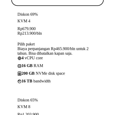
Diskon 69%
KVM 4
Rp
679.900
Rp
213.900
/bln
Pilih paket
Biaya perpanjangan Rp465.900/bln untuk 2
tahun. Bisa dibatalkan kapan saja.
4
vCPU core
16 GB
RAM
200 GB
NVMe disk space
16 TB
bandwidth
Diskon 65%
KVM 8
Rp
1.203.900