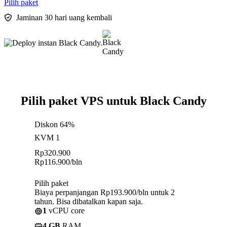
Pilih paket
Jaminan 30 hari uang kembali
Pilih paket VPS untuk Black Candy
Diskon 64%
KVM 1
Rp
320.900
Rp
116.900
/bln
Pilih paket
Biaya perpanjangan Rp193.900/bln untuk 2
tahun. Bisa dibatalkan kapan saja.
1
vCPU core
4 GB
RAM