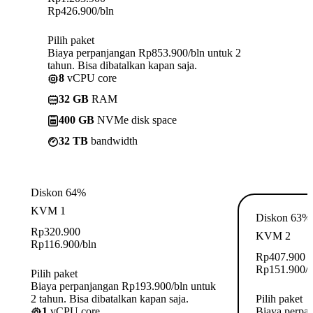
Rp
426.900
/bln
Pilih paket
Biaya perpanjangan Rp853.900/bln untuk 2
tahun. Bisa dibatalkan kapan saja.
8
vCPU core
32 GB
RAM
400 GB
NVMe disk space
32 TB
bandwidth
Diskon 64%
KVM 1
Diskon 63%
Rp
320.900
KVM 2
Rp
116.900
/bln
Rp
407.900
Rp
151.900
/
Pilih paket
Biaya perpanjangan Rp193.900/bln untuk
2 tahun. Bisa dibatalkan kapan saja.
Pilih paket
1
vCPU core
Biaya perpa