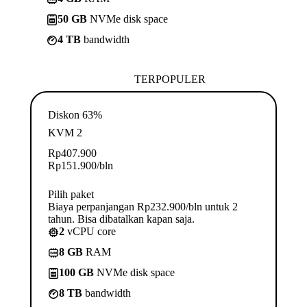
50 GB
NVMe disk space
4 TB
bandwidth
TERPOPULER
Diskon 63%
KVM 2
Rp
407.900
Rp
151.900
/bln
Pilih paket
Biaya perpanjangan Rp232.900/bln untuk 2
tahun. Bisa dibatalkan kapan saja.
2
vCPU core
8 GB
RAM
100 GB
NVMe disk space
8 TB
bandwidth