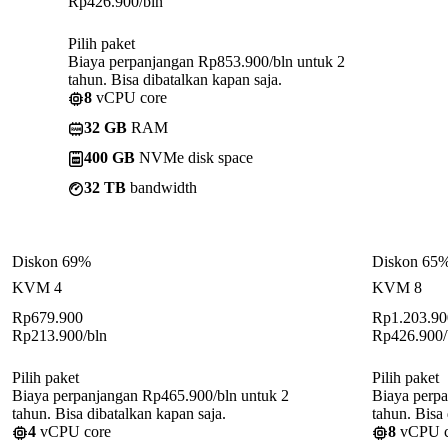
Rp
426.900
/bln
Pilih paket
Biaya perpanjangan Rp853.900/bln untuk 2
tahun. Bisa dibatalkan kapan saja.
8
vCPU core
32 GB
RAM
400 GB
NVMe disk space
32 TB
bandwidth
Diskon 69%
Diskon 65
KVM 4
KVM 8
Rp
679.900
Rp
1.203.90
Rp
213.900
/bln
Rp
426.900
Pilih paket
Pilih paket
Biaya perpanjangan Rp465.900/bln untuk 2
Biaya perp
tahun. Bisa dibatalkan kapan saja.
tahun. Bisa 
4
vCPU core
8
vCPU c