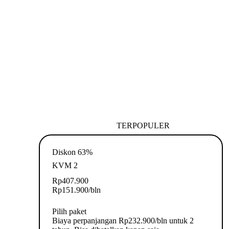
TERPOPULER
Diskon 63%
KVM 2
Rp
407.900
Rp
151.900
/bln
Pilih paket
Biaya perpanjangan Rp232.900/bln untuk 2