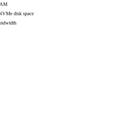
AM
VMe disk space
ndwidth