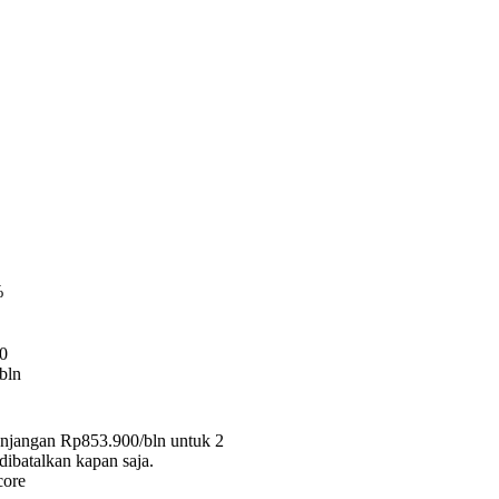
%
0
/bln
anjangan Rp853.900/bln untuk 2
dibatalkan kapan saja.
ore