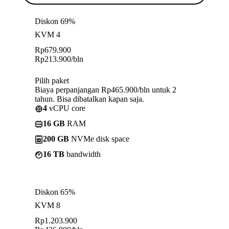
Diskon 69%
KVM 4
Rp
679.900
Rp
213.900
/bln
Pilih paket
Biaya perpanjangan Rp465.900/bln untuk 2
tahun. Bisa dibatalkan kapan saja.
4
vCPU core
16 GB
RAM
200 GB
NVMe disk space
16 TB
bandwidth
Diskon 65%
KVM 8
Rp
1.203.900