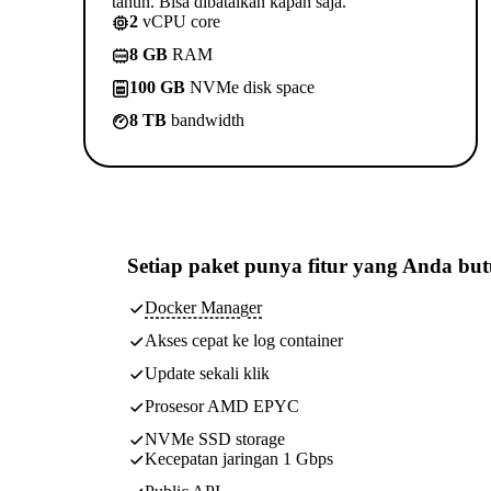
tahun. Bisa dibatalkan kapan saja.
2
vCPU core
8 GB
RAM
100 GB
NVMe disk space
8 TB
bandwidth
Setiap paket punya
fitur yang Anda bu
Docker Manager
Akses cepat ke log container
Update sekali klik
Prosesor AMD EPYC
NVMe SSD storage
Kecepatan jaringan 1 Gbps