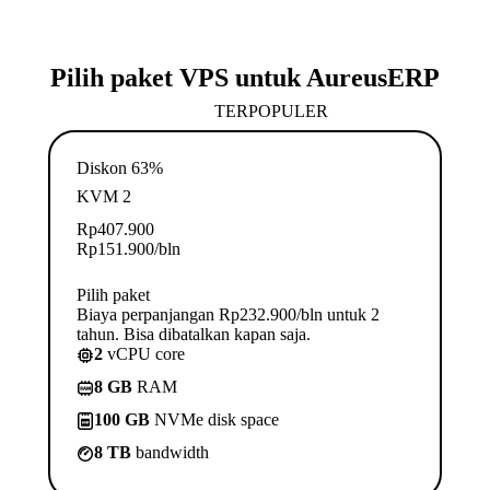
Pilih paket VPS untuk AureusERP
TERPOPULER
Diskon 63%
KVM 2
Rp
407.900
Rp
151.900
/bln
Pilih paket
Biaya perpanjangan Rp232.900/bln untuk 2
tahun. Bisa dibatalkan kapan saja.
2
vCPU core
8 GB
RAM
100 GB
NVMe disk space
8 TB
bandwidth