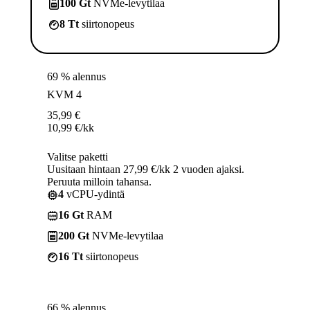
100 Gt
NVMe-levytilaa
8 Tt
siirtonopeus
69 % alennus
KVM 4
35,99
€
10,99
€
/kk
Valitse paketti
Uusitaan hintaan 27,99 €/kk 2 vuoden ajaksi.
Peruuta milloin tahansa.
4
vCPU-ydintä
16 Gt
RAM
200 Gt
NVMe-levytilaa
16 Tt
siirtonopeus
66 % alennus