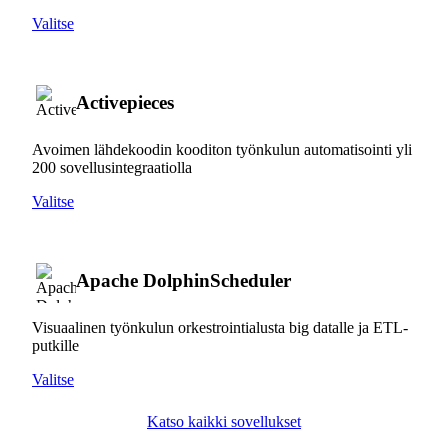
Valitse
Activepieces
Avoimen lähdekoodin kooditon työnkulun automatisointi yli
200 sovellusintegraatiolla
Valitse
Apache DolphinScheduler
Visuaalinen työnkulun orkestrointialusta big datalle ja ETL-
putkille
Valitse
Katso kaikki sovellukset