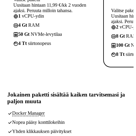
Uusitaan hintaan 11,99 €/kk 2 vuoden
ajaksi. Peruuta milloin tahansa.
Valitse paket
1
vCPU-ydin
Uusitaan hin
ajaksi. Peruu
4 Gt
RAM
2
vCPU-yd
50 Gt
NVMe-levytilaa
8 Gt
RA
4 Tt
siirtonopeus
100 Gt
NV
8 Tt
siirt
Jokainen paketti sisältää
kaiken tarvitsemasi
ja
paljon muuta
Docker Manager
Nopea pääsy konttilokeihin
Yhden klikkauksen päivitykset