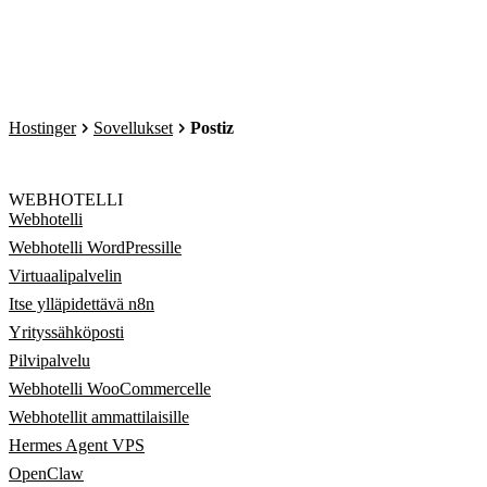
Hostinger
Sovellukset
Postiz
WEBHOTELLI
Webhotelli
Webhotelli WordPressille
Virtuaalipalvelin
Itse ylläpidettävä n8n
Yrityssähköposti
Pilvipalvelu
Webhotelli WooCommercelle
Webhotellit ammattilaisille
Hermes Agent VPS
OpenClaw