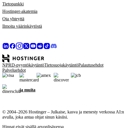
Tietopankki
Hostinger-akatemia
Ota yhteyttä
Ilmoita väärinkäytöstä
NPRD-pyyntökäytäntö
Tietosuojakäytäntö
Palautusehdot
Palveluehdot
ja muita
© 2004–2026 Hostinger – Julkaise, kasva ja menesty verkossa AI:n
avulla, joka antaa ohjat sinun käsiisi.
Hinnat eivät sisällä arvonlisäveroa