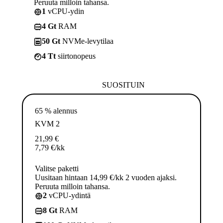
Peruuta milloin tahansa.
1
vCPU-ydin
4 Gt
RAM
50 Gt
NVMe-levytilaa
4 Tt
siirtonopeus
SUOSITUIN
65 % alennus
KVM 2
21,99
€
7,79
€
/kk
Valitse paketti
Uusitaan hintaan 14,99 €/kk 2 vuoden ajaksi.
Peruuta milloin tahansa.
2
vCPU-ydintä
8 Gt
RAM