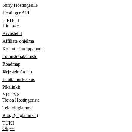
Siirry Hostingerille
Hostinger API
TIEDOT
Hinnasto
Arvostelut
Affiliate-ohjelma
Koulutuskumppanuus
Toimistohakemisto
Roadmap
Järjestelmän tila
Luottamuskeskus
Pikalinkit
YRITYS
Tietoa Hostingerista
Teknologiamme
Blogi (englanniksi)
TUKI
Ohjeet