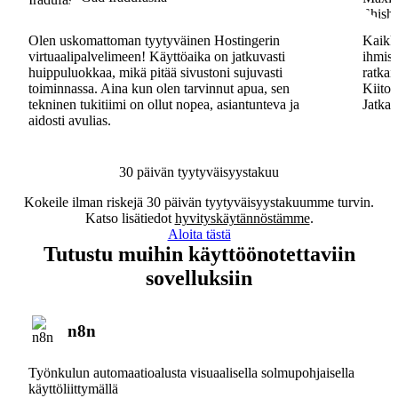
Olen uskomattoman tyytyväinen Hostingerin
Kaikki
virtuaalipalvelimeen! Käyttöaika on jatkuvasti
ihmisa
huippuluokkaa, mikä pitää sivustoni sujuvasti
ratkai
toiminnassa. Aina kun olen tarvinnut apua, sen
Kiitos
tekninen tukitiimi on ollut nopea, asiantunteva ja
Jatkak
aidosti avulias.
30 päivän tyytyväisyystakuu
Kokeile ilman riskejä 30 päivän tyytyväisyystakuumme turvin.
Katso lisätiedot
hyvityskäytännöstämme
.
Aloita tästä
Tutustu muihin käyttöönotettaviin
sovelluksiin
n8n
Työnkulun automaatioalusta visuaalisella solmupohjaisella
käyttöliittymällä