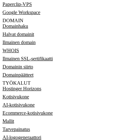
Paperclip-VPS
Google Workspace
DOMAIN
Domainhaku
Halvat domainit
Ilmainen domain
WHOIS
Ilmainen SSL-sertifikaatti
Domainin siirto
Domainpäätteet
TYÖKALUT
Hostinger Horizons
Kotisivukone
AI-kotisivukone
Ecommerce-kotisivukone
Mallit
Tarvepainatus
AI-logogeneraattori