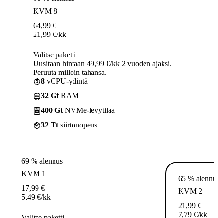
KVM 8
64,99
€
21,99
€
/kk
Valitse paketti
Uusitaan hintaan 49,99 €/kk 2 vuoden ajaksi.
Peruuta milloin tahansa.
8
vCPU-ydintä
32 Gt
RAM
400 Gt
NVMe-levytilaa
32 Tt
siirtonopeus
69 % alennus
KVM 1
65 % alennu
17,99
€
KVM 2
5,49
€
/kk
21,99
€
7,79
€
/kk
Valitse paketti