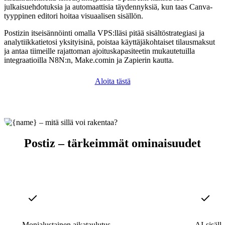
julkaisuehdotuksia ja automaattisia täydennyksiä, kun taas Canva-
tyyppinen editori hoitaa visuaalisen sisällön.
Postizin itseisännöinti omalla VPS:lläsi pitää sisältöstrategiasi ja
analytiikkatietosi yksityisinä, poistaa käyttäjäkohtaiset tilausmaksut
ja antaa tiimeille rajattoman ajoituskapasiteetin mukautetuilla
integraatioilla N8N:n, Make.comin ja Zapierin kautta.
Aloita tästä
Postiz – tärkeimmät ominaisuudet
Monialustainen aikataulutus
AI-sisäll