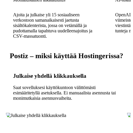
Ajoita ja julkaise yli 15 sosiaaliseen
OpenAI-in
verkostoon samanaikaisesti jaetusta
viimeiste
sisältökalenterista, jossa on vetämällä ja
viestintä
pudottamalla tapahtuva uudelleenajoitus ja
tunteja ma
CSV-massatuonti.
Postiz – miksi käyttää Hostingerissa?
Julkaise yhdellä klikkauksella
Saat sovelluksesi käyttökuntoon välittömästi
esimääritetyllä asetuksella. Ei manuaalista asennusta tai
monimutkaisia asennusvaiheita.