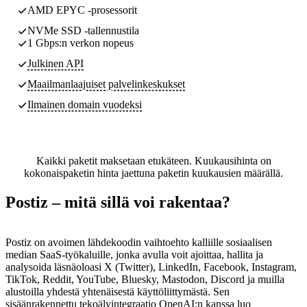
AMD EPYC -prosessorit
NVMe SSD -tallennustila
1 Gbps:n verkon nopeus
Julkinen API
Maailmanlaajuiset palvelinkeskukset
Ilmainen domain vuodeksi
Kaikki paketit maksetaan etukäteen. Kuukausihinta on
kokonaispaketin hinta jaettuna paketin kuukausien määrällä.
Postiz – mitä sillä voi rakentaa?
Postiz on avoimen lähdekoodin vaihtoehto kalliille sosiaalisen
median SaaS-työkaluille, jonka avulla voit ajoittaa, hallita ja
analysoida läsnäoloasi X (Twitter), LinkedIn, Facebook, Instagram,
TikTok, Reddit, YouTube, Bluesky, Mastodon, Discord ja muilla
alustoilla yhdestä yhtenäisestä käyttöliittymästä. Sen
sisäänrakennettu tekoälyintegraatio OpenAI:n kanssa luo