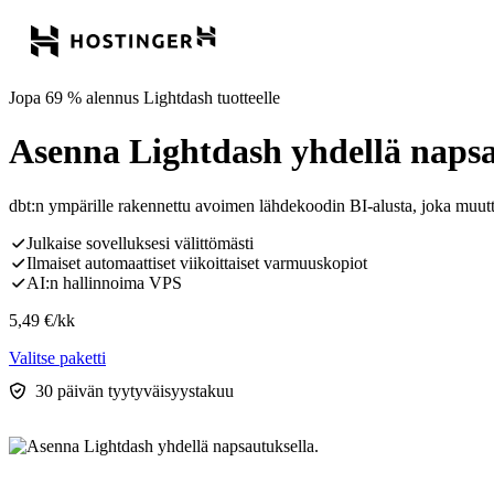
Jopa 69 % alennus Lightdash tuotteelle
Asenna Lightdash yhdellä napsa
dbt:n ympärille rakennettu avoimen lähdekoodin BI-alusta, joka muuttaa
Julkaise sovelluksesi välittömästi
Ilmaiset automaattiset viikoittaiset varmuuskopiot
AI:n hallinnoima VPS
5,49
€
/kk
Valitse paketti
30 päivän tyytyväisyystakuu