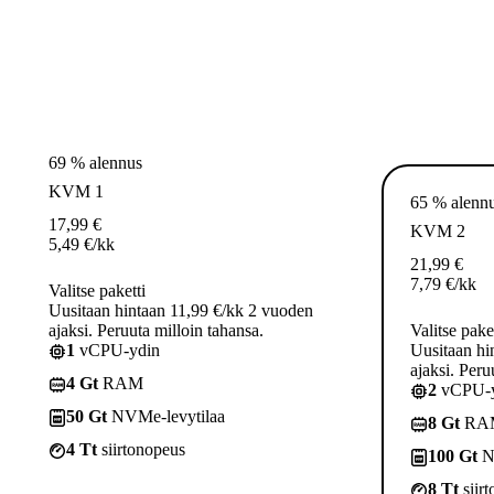
69 % alennus
KVM 1
65 % alenn
17,99
€
KVM 2
5,49
€
/kk
21,99
€
7,79
€
/kk
Valitse paketti
Uusitaan hintaan 11,99 €/kk 2 vuoden
ajaksi. Peruuta milloin tahansa.
Valitse pake
1
vCPU-ydin
Uusitaan hi
ajaksi. Peru
4 Gt
RAM
2
vCPU-y
50 Gt
NVMe-levytilaa
8 Gt
RA
4 Tt
siirtonopeus
100 Gt
N
8 Tt
siir