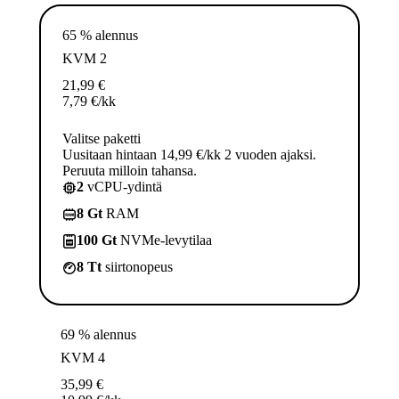
65 % alennus
KVM 2
21,99
€
7,79
€
/kk
Valitse paketti
Uusitaan hintaan 14,99 €/kk 2 vuoden ajaksi.
Peruuta milloin tahansa.
2
vCPU-ydintä
8 Gt
RAM
100 Gt
NVMe-levytilaa
8 Tt
siirtonopeus
69 % alennus
KVM 4
35,99
€