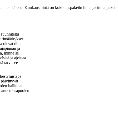
aan etukäteen. Kuukausihinta on kokonaispaketin hinta jaettuna paketi
 suunniteltu
tarimääritykset
a olevat dbt-
rajapinnan ja
sa, minne se
lyitä ja ajoittaa
tä tarvitsee
ähestymistapa
 päivittyvät
äyden hallinnan
kolmannen osapuolen