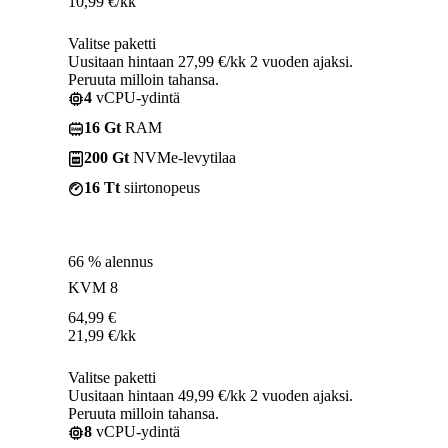
10,99
€
/kk
Valitse paketti
Uusitaan hintaan 27,99 €/kk 2 vuoden ajaksi.
Peruuta milloin tahansa.
4
vCPU-ydintä
16 Gt
RAM
200 Gt
NVMe-levytilaa
16 Tt
siirtonopeus
66 % alennus
KVM 8
64,99
€
21,99
€
/kk
Valitse paketti
Uusitaan hintaan 49,99 €/kk 2 vuoden ajaksi.
Peruuta milloin tahansa.
8
vCPU-ydintä