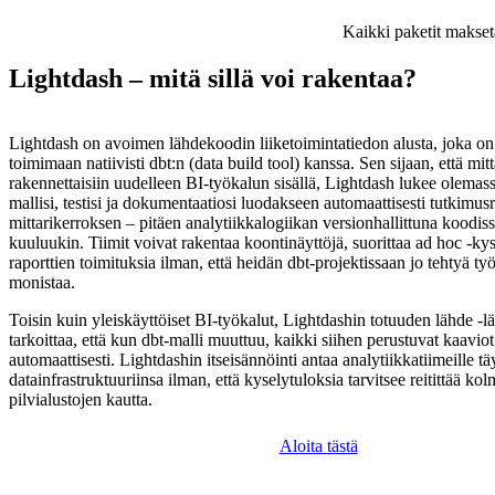
Kaikki paketit makset
Lightdash – mitä sillä voi rakentaa?
Lightdash on avoimen lähdekoodin liiketoimintatiedon alusta, joka on
toimimaan natiivisti dbt:n (data build tool) kanssa. Sen sijaan, että mit
rakennettaisiin uudelleen BI-työkalun sisällä, Lightdash lukee olemass
mallisi, testisi ja dokumentaatiosi luodakseen automaattisesti tutkimus
mittarikerroksen – pitäen analytiikkalogiikan versionhallittuna koodis
kuuluukin. Tiimit voivat rakentaa koontinäyttöjä, suorittaa ad hoc -kyse
raporttien toimituksia ilman, että heidän dbt-projektissaan jo tehtyä työ
monistaa.
Toisin kuin yleiskäyttöiset BI-työkalut, Lightdashin totuuden lähde -l
tarkoittaa, että kun dbt-malli muuttuu, kaikki siihen perustuvat kaaviot
automaattisesti. Lightdashin itseisännöinti antaa analytiikkatiimeille t
datainfrastruktuuriinsa ilman, että kyselytuloksia tarvitsee reitittää 
pilvialustojen kautta.
Aloita tästä