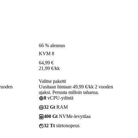
66 % alennus
KVM 8
64,99
€
21,99
€
/kk
Valitse paketti
 vuoden
Uusitaan hintaan 49,99 €/kk 2 vuoden
ajaksi. Peruuta milloin tahansa.
8
vCPU-ydintä
32 Gt
RAM
400 Gt
NVMe-levytilaa
32 Tt
siirtonopeus