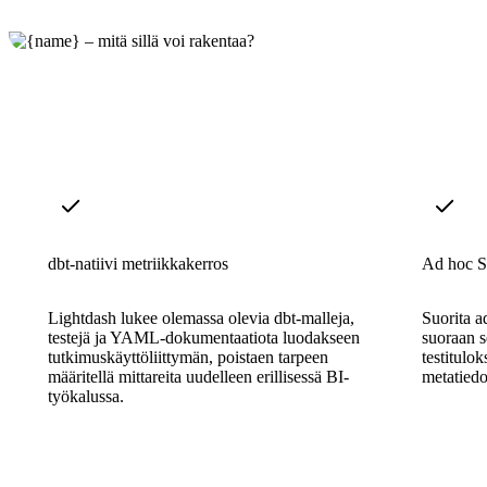
dbt-natiivi metriikkakerros
Ad hoc S
Lightdash lukee olemassa olevia dbt-malleja,
Suorita a
testejä ja YAML-dokumentaatiota luodakseen
suoraan s
tutkimuskäyttöliittymän, poistaen tarpeen
testitulok
määritellä mittareita uudelleen erillisessä BI-
metatiedo
työkalussa.