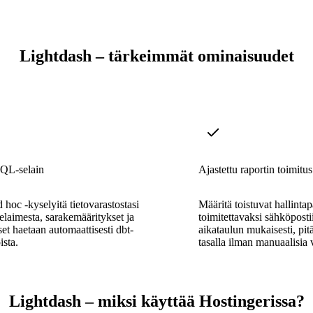
Lightdash – tärkeimmät ominaisuudet
QL-selain
Ajastettu raportin toimitus
d hoc -kyselyitä tietovarastostasi
Määritä toistuvat hallinta
elaimesta, sarakemääritykset ja
toimitettavaksi sähköpostii
set haetaan automaattisesti dbt-
aikataulun mukaisesti, pi
ista.
tasalla ilman manuaalisia v
Lightdash – miksi käyttää Hostingerissa?