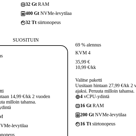
32 Gt
RAM
400 Gt
NVMe-levytilaa
32 Tt
siirtonopeus
SUOSITUIN
69 % alennus
KVM 4
us
35,99
€
10,99
€
/kk
Valitse paketti
Uusitaan hintaan 27,99 €/kk 2
tti
ajaksi. Peruuta milloin tahansa.
ntaan 14,99 €/kk 2 vuoden
4
vCPU-ydintä
uta milloin tahansa.
16 Gt
RAM
dintä
200 Gt
NVMe-levytilaa
M
16 Tt
siirtonopeus
VMe-levytilaa
tonopeus