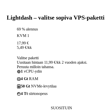
Lightdash – valitse sopiva VPS-paketti
69 % alennus
KVM 1
17,99
€
5,49
€
/kk
Valitse paketti
Uusitaan hintaan 11,99 €/kk 2 vuoden ajaksi.
Peruuta milloin tahansa.
1
vCPU-ydin
4 Gt
RAM
50 Gt
NVMe-levytilaa
4 Tt
siirtonopeus
SUOSITUIN