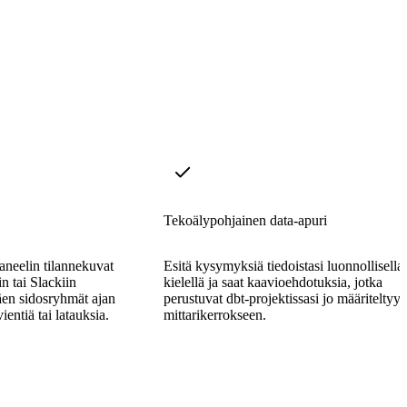
Tekoälypohjainen data-apuri
paneelin tilannekuvat
Esitä kysymyksiä tiedoistasi luonnollisella
n tai Slackiin
kielellä ja saat kaavioehdotuksia, jotka
täen sidosryhmät ajan
perustuvat dbt-projektissasi jo määriteltyy
ientiä tai latauksia.
mittarikerrokseen.