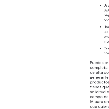
Usa
SEO
pág
pr
Ha
las
pro
int
Cr
có
Puedes cr
completa
de alta c
generar l
productos
tienes que
solicitud 
campo de 
IA para cr
que quiere