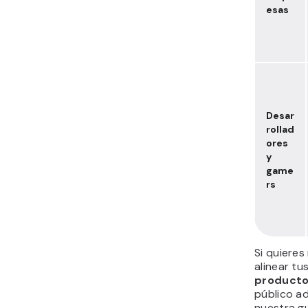
esas
Desar
rollad
ores
y
game
rs
Si quiere
alinear tu
producto
público a
nuestra g