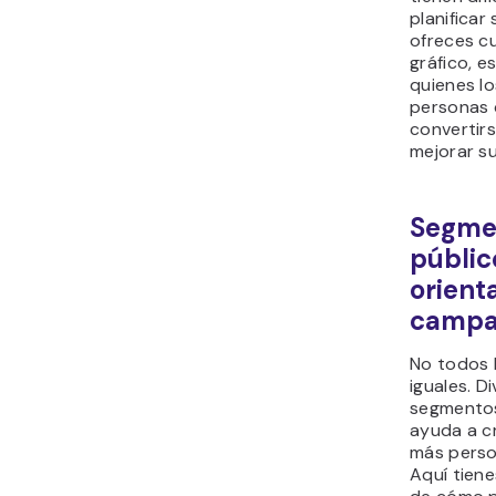
planificar 
ofreces c
gráfico, e
quienes l
personas 
convertir
mejorar su
Segme
públic
orient
campa
No todos l
iguales. Di
segmento
ayuda a c
más person
Aquí tiene