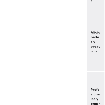
s
Aficio
nado
s y
creat
ivos
Profe
siona
les y
empr