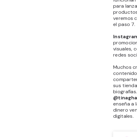
para lanz
productos 
veremos c
el paso 7.
Instagra
promocio
visuales, 
redes soci
Muchos c
contenido
comparten
sus tienda
biografías
@tinaghaz
enseña a 
dinero ve
digitales.