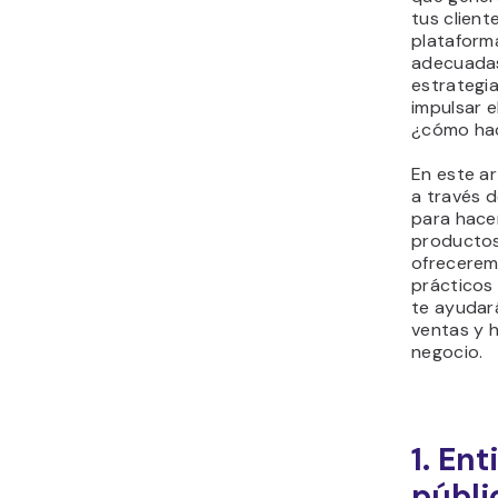
tus cliente
plataform
adecuadas
estrategia
impulsar e
¿cómo ha
En este ar
a través d
para hace
productos 
ofrecerem
prácticos
te ayudará
ventas y 
negocio.
1. Ent
públi