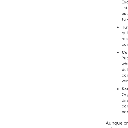
Esc
lis
es
tu 
Tu
qui
res
con
Co
Pub
wh
del
co
ver
Se
Org
dir
co
con
Aunque cr