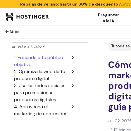
Rebajas de verano: hasta un 80% de descuento
Aprov
Preguntar
a la IA
Atrás
Tutoriales
En este artículo
1. Entiende a tu público
Cómo
objetivo
2. Optimiza la web de tu
mark
producto digital
prod
3. Usa las redes sociales
para promocionar
digit
productos digitales
guía 
4. Aprovecha el
marketing de contenidos
para impulsar las ventas
Jul 02, 202
5. Aprovecha las
/
12 min d