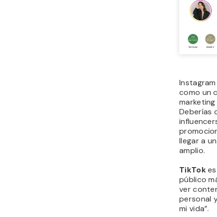
Instagram
como un c
marketing 
Deberías 
influencer
promocion
llegar a u
amplio.
TikTok
es
público m
ver conten
personal y
mi vida”.