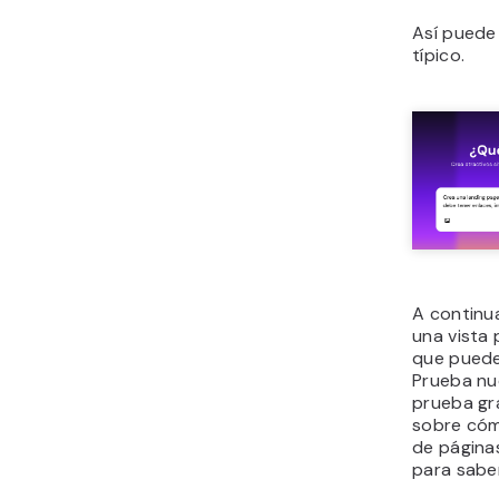
Así puede
típico.
A continua
una vista 
que puede
Prueba nu
prueba gra
sobre cóm
de página
para sabe