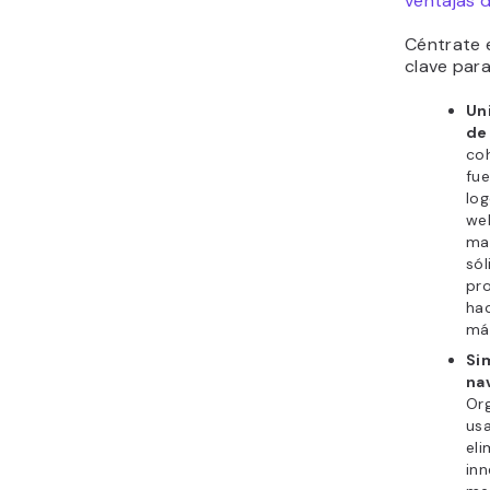
ventajas 
Céntrate 
clave para
Un
de
coh
fue
log
web
ma
sól
pr
ha
más
Sim
na
Org
us
eli
inn