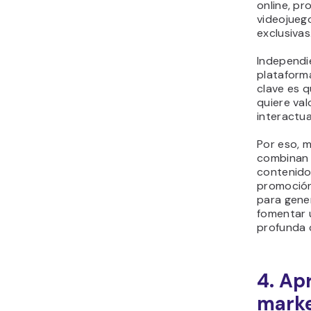
online, p
videojueg
exclusivas
Independi
plataforma
clave es q
quiere val
interactua
Por eso, 
combinan 
contenido
promoció
para gene
fomentar 
profunda 
4. Ap
marke