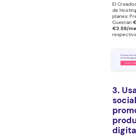
El Creado
de Hostin
planes: Pr
Cuestan
€3.59/m
respectiv
3. Us
socia
prom
prod
digit