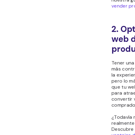
vender pr
2. Opt
web d
produ
Tener una
más contr
la experien
pero lo m
que tu we
para atrae
convertir 
comprado
¿Todavía n
realmente
Descubre