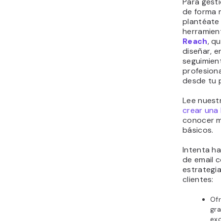
Para gest
de forma 
plantéate
herramie
Reach
, q
diseñar, e
seguimien
profesion
desde tu 
Lee nuest
crear una 
conocer m
básicos.
Intenta ha
de email c
estrategi
clientes:
Of
gra
exc