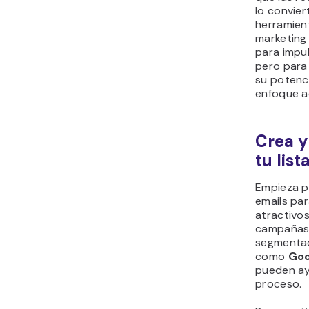
lo convier
herramien
marketing
para impul
pero para
su potenci
enfoque 
Crea y
tu list
Empieza p
emails pa
atractivos
campañas 
segmentad
como
Goo
pueden ay
proceso.