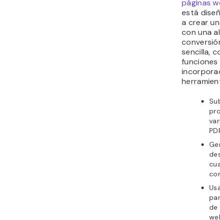
páginas w
está dise
a crear un
con una a
conversió
sencilla, 
funciones
incorpora
herramien
Sub
pro
va
PDF
Ge
de
cu
co
Usa
par
de 
we