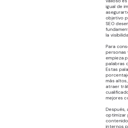
valioso es
igual de 
asegurart
objetivo p
SEO dese
fundament
la visibil
Para cons
personas 
empieza p
palabras c
Estas pala
porcentaje
más altos,
atraer trá
cualificad
mejores c
Después, 
optimizar
contenido
internos p