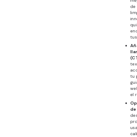
mej
de 
lim
inn
qui
en
tus
Añ
lla
(C
tex
ac
tu 
gui
we
el 
Op
de
de
pro
usa
cal