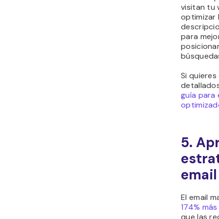
visitan tu
optimizar l
descripcio
para mejo
posiciona
búsqueda
Si quiere
detallado
guía para 
optimizad
5. Ap
estra
email
El email m
174% más 
que las re