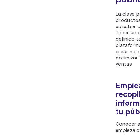
La clave 
productos 
es saber c
Tener un p
definido t
plataform
crear mens
optimizar 
ventas.
Empie
recopi
inform
tu púb
Conocer a
empieza co