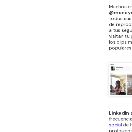
Muchos c
@money
todos sus 
de reprod
a tus segu
visitan tu 
los clips 
populares
LinkedIn
s
frecuenci
social
de 
profesion