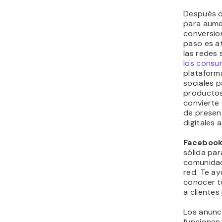
Después d
para aume
conversion
paso es a
las redes 
los consu
plataform
sociales p
productos,
convierte 
de presen
digitales a
Faceboo
sólida pa
comunidad
red. Te ay
conocer t
a clientes
Los anunc
funcionan