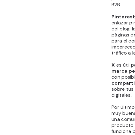
B2B.
Pinteres
enlazar p
del blog, 
páginas de
para el c
impereced
tráfico a 
X
es útil 
marca pe
con posib
compartir
sobre tus
digitales.
Por último
muy buena
una comun
producto.
funciona 