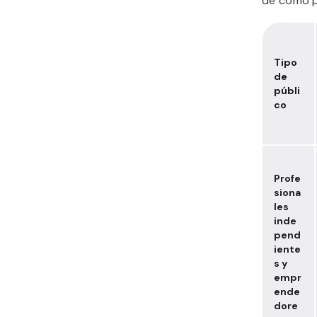
de cómo p
Tipo
de
públi
co
Profe
siona
les
inde
pend
iente
s y
empr
ende
dore