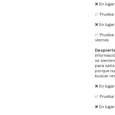
❌ En lugar
✅ Prueba: 
Usa núme
bandeja d
cerebro l
específic
tangible, 
❌ En luga
✅ Prueba:
de trabajo
❌ En lugar
✅ Prueba:
ventas (a
Haz preg