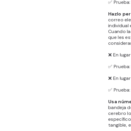
lectores a
Crean una
personas 
natural, e
tema con 
❌ En lugar
✅ Prueba:
competenc
❌ En lugar
✅ Prueba: 
Sé direc
cuando ne
importante
especialm
electróni
establecid
confían en