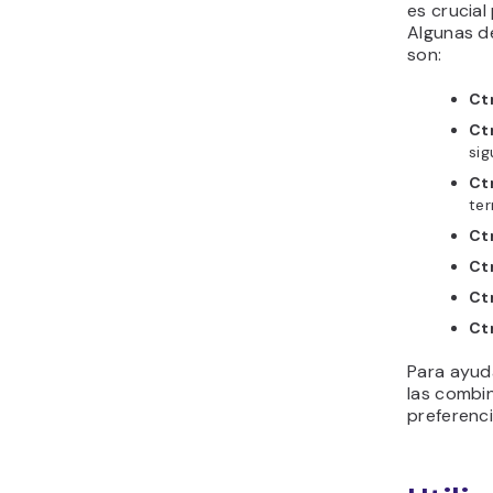
es crucial
Algunas d
son:
Ctr
Ct
sig
Ctr
ter
Ctr
Ctr
Ctr
Ctr
Para ayud
las combi
preferenc