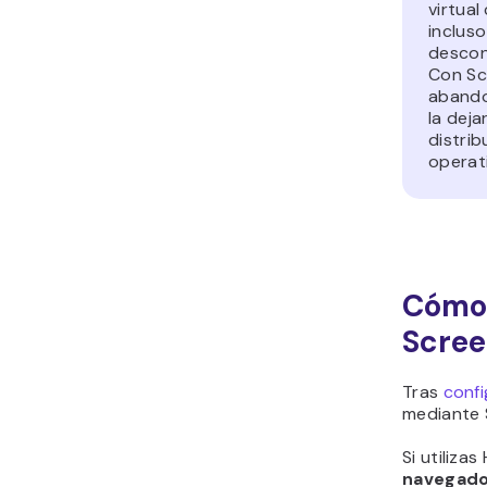
virtua
inclus
descon
Con Sc
abando
la deja
distrib
operat
Cómo 
Scree
Tras
confi
mediante 
Si utilizas
navegad