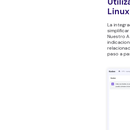
Utili
Linux
La integr
simplifica
Nuestro As
indicacio
relaciona
paso a pa