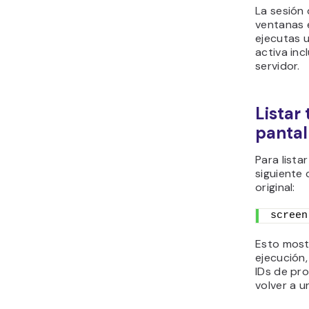
La sesión
ventanas 
ejecutas 
activa in
servidor.
Listar
pantal
Para lista
siguiente 
original:
screen
Esto most
ejecución
IDs de pro
volver a u