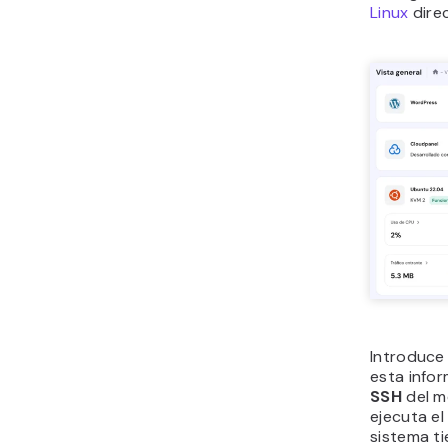
Linux
dire
Introduce 
esta info
SSH
del 
ejecuta e
sistema ti