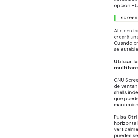
opción
-t
screen
Al ejecuta
creará un
Cuando cr
se establ
Utilizar 
multitar
GNU Screen
de ventan
shells ind
que puede
manteniend
Pulsa
Ctrl
horizonta
verticalm
puedes se