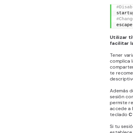
#Disab
startu
#Chang
escape
Utilizar 
facilitar
Tener var
complica 
comparten 
te recome
descriptiv
Además de
sesión co
permite re
accede a l
teclado
C
Si tu sesi
establece