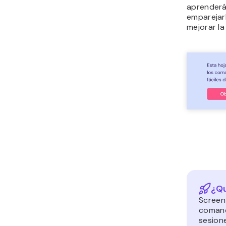
aprenderás
emparejar
mejorar la
¿Qu
Screen 
comand
sesione