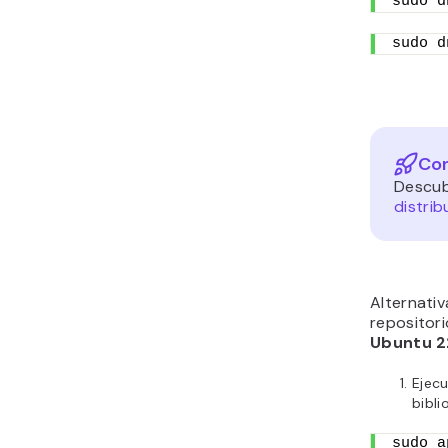
sudo d
sudo d
Con
Descub
distrib
Alternati
repositor
Ubuntu 2
Ejec
bibli
sudo a