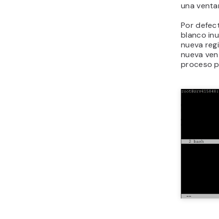
una venta
Por defect
blanco inu
nueva reg
nueva ve
proceso p