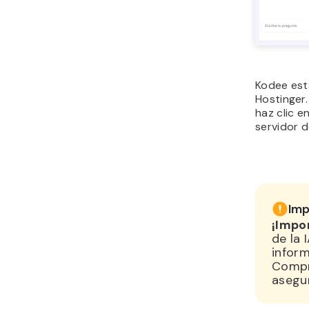
Kodee est
Hostinger.
haz clic e
servidor de
Imp
¡Impo
de la 
inform
Compr
asegur