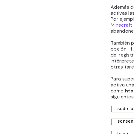
Además de
activas la
Por ejemp
Minecraft
abandones
También p
opción
-f
del regist
intérpret
otras tare
Para superv
activa un
como
hto
siguiente
sudo a
screen