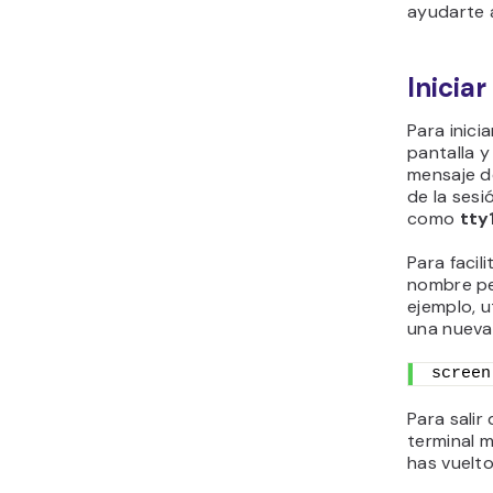
ayudarte 
Inicia
Para inici
pantalla y
mensaje de
de la ses
como
tty
Para facili
nombre pe
ejemplo, u
una nueva
screen
Para sali
terminal m
has vuelto 