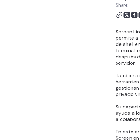
Share:
Screen Lin
permite a 
de shell e
terminal, 
después d
servidor.
También c
herramien
gestionan
privado vi
Su capacid
ayuda a lo
a colabora
En este ar
Screen en