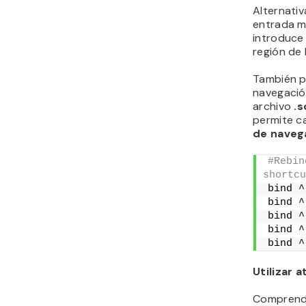
Alternati
entrada m
introduc
región de 
También p
navegación
archivo
.
permite c
de naveg
#Rebin
shortcu
bind ^
bind ^
bind ^
bind ^
bind ^
Utilizar 
Comprende