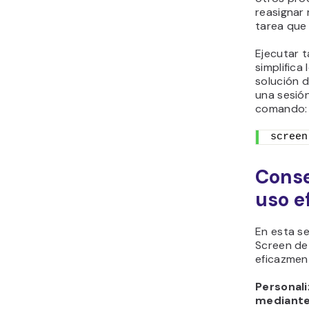
reasignar 
tarea que
Ejecutar t
simplifica 
solución d
una sesión
comando:
screen
Conse
uso e
En esta s
Screen de 
eficazment
Personali
mediante