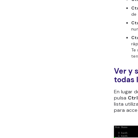
Ct
de 
Ctr
nu
Ctr
ráp
Te 
ter
Ver y 
todas 
En lugar d
pulsa
Ctrl
lista utili
para acced