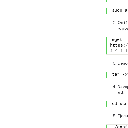
sudo a
Obtén
repo
wget 
https:
/
4.9.1.t
Desco
tar -x
Naveg
cd
:
cd scr
Ejecu
./conf