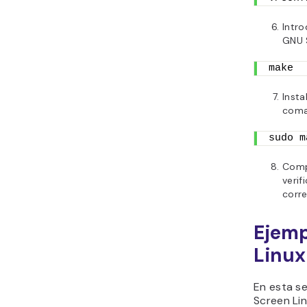
Intr
GNU 
make
Insta
coma
sudo m
Comp
verif
corr
Ejemp
Linux
En esta s
Screen Lin