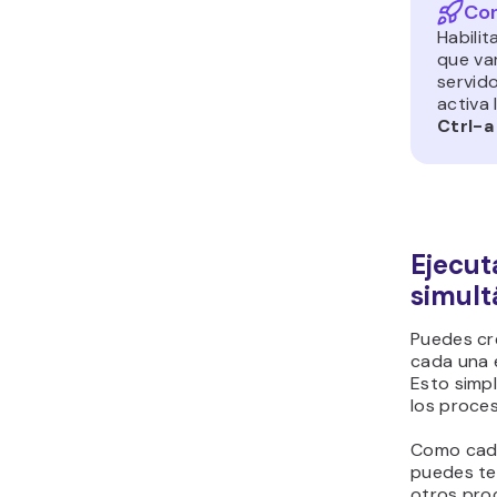
Con
Habilit
que va
servido
activa
Ctrl-a
Ejecut
simul
Puedes cre
cada una 
Esto simpl
los proces
Como cada
puedes te
otros pro