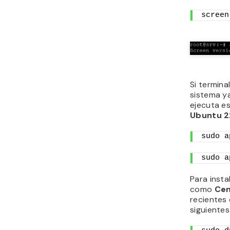
screen
Si termina
sistema ya
ejecuta e
Ubuntu 
sudo a
sudo a
Para inst
como
Ce
reciente
siguient