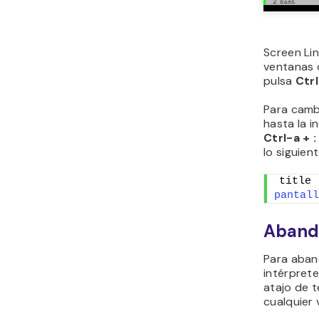
Screen Li
ventanas d
pulsa
Ctrl
Para camb
hasta la i
Ctrl-a + 
lo siguien
title 
pantall
Abando
Para aban
intérprete
atajo de 
cualquier 