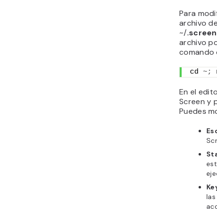
Para modif
archivo de
~/
.screen
archivo p
comando 
cd 
~;
 
En el edit
Screen y 
Puedes mod
Es
Sc
St
es
ej
Ke
la
acc