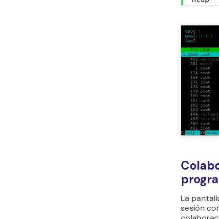
htop
Colabo
progra
La pantall
sesión com
colaboraci