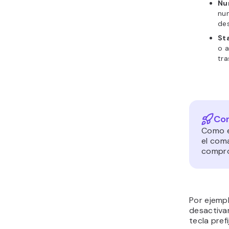
Nu
num
des
St
o a
tra
Con
Como e
el co
compro
Por ejempl
desactivar
tecla pref