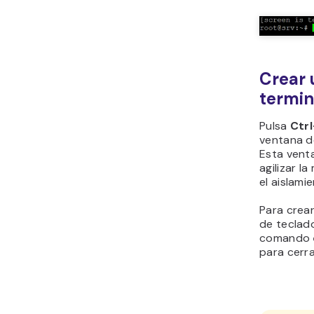
Crear 
termin
Pulsa
Ctrl
ventana d
Esta vent
agilizar l
el aislami
Para crear
de teclado
comando
para cerra