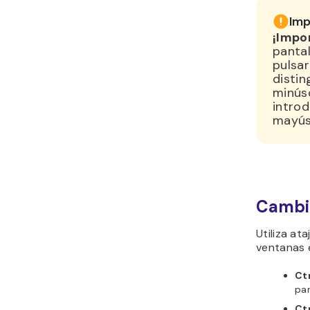
Imp
¡Impo
pantal
pulsar
disti
minúsc
introd
mayús
Cambia
Utiliza at
ventanas 
Ctr
pan
Ctr