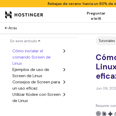
Rebajas de verano: hasta un 80% de
Preguntar
a la IA
Atrás
Tutoriales
En este artículo
Cómo instalar el
Cómo 
comando Screen de
Linux
Linux
Ejemplos de uso de
efica
Screen de Linux
Consejos de Screen para
un uso eficaz
Jun 06, 20
Utilizar Kodee con Screen
de Linux
Resumir con
Conclusión