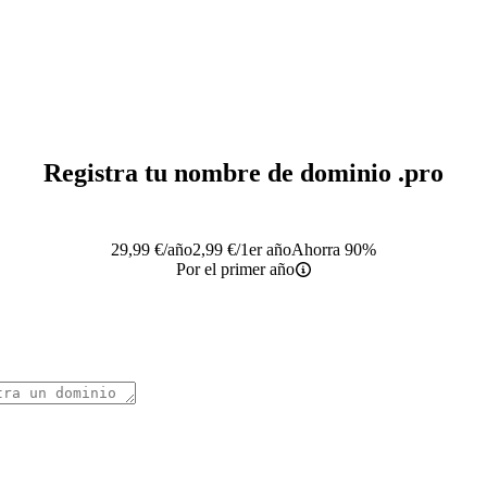
Registra tu nombre de dominio
.pro
29,99
€
/año
2,99
€
/1er año
Ahorra 90%
Por el primer año