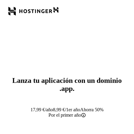
Lanza tu aplicación con un dominio
.app
.
17,99
€
/año
8,99
€
/1er año
Ahorra 50%
Por el primer año