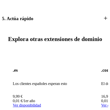
5. Actúa rápido
Explora otras extensiones de dominio
.es
.co
Los clientes españoles esperan esto
El do
9,99
€
16,99
0,01
€
/1er año
0,01
Ver disponibilidad
Ver d