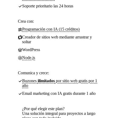
Soporte prioritario las 24 horas
Crea con:
Programación con IA (15 créditos)
Creador de sitios web mediante arrastrar y
soltar
WordPress
Node.js
Comunica y crece:
Buzones
ilimitados
por sitio web gratis por 1
año
Email marketing con IA gratis durante 1 año
¿Por qué elegir este plan?
Una solución integral para proyectos a largo