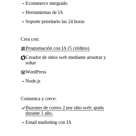
Ecommerce integrado
Herramientas de IA
Soporte prioritario las 24 horas
Crea con:
Programación con IA (5 créditos)
Creador de sitios web mediante arrastrar y
soltar
WordPress
Node.js
Comunica y crece:
Buzones de correo 2 por sitio web: gratis
durante 1 año.
Email marketing con IA