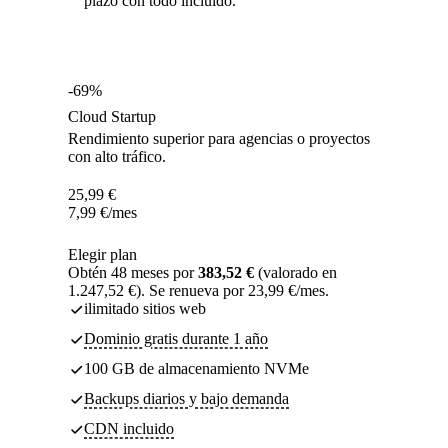
plazo con todo incluido.
-69%
Cloud Startup
Rendimiento superior para agencias o proyectos
con alto tráfico.
25,99
€
7,99
€
/mes
Elegir plan
Obtén 48 meses por
383,52 €
(valorado en
1.247,52 €). Se renueva por 23,99 €/mes.
ilimitado sitios web
Dominio gratis durante 1 año
100 GB de almacenamiento NVMe
Backups diarios y bajo demanda
CDN incluido