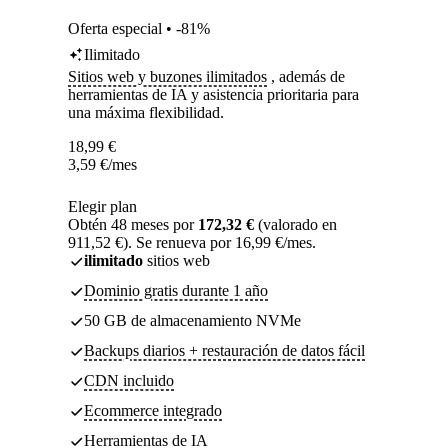
Oferta especial • -81%
Ilimitado
Sitios web y buzones ilimitados
, además de
herramientas de IA y asistencia prioritaria para
una máxima flexibilidad.
18,99
€
3,59
€
/mes
Elegir plan
Obtén 48 meses por
172,32 €
(valorado en
911,52 €). Se renueva por 16,99 €/mes.
ilimitado
sitios web
Dominio gratis durante 1 año
50 GB de almacenamiento NVMe
Backups diarios + restauración de datos fácil
CDN incluido
Ecommerce integrado
Herramientas de IA