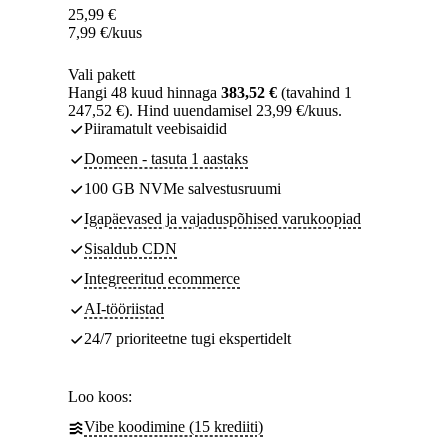
25,99
€
7,99
€
/kuus
Vali pakett
Hangi 48 kuud hinnaga
383,52 €
(tavahind 1
247,52 €). Hind uuendamisel 23,99 €/kuus.
Piiramatult veebisaidid
Domeen - tasuta 1 aastaks
100 GB NVMe salvestusruumi
Igapäevased ja vajaduspõhised varukoopiad
Sisaldub CDN
Integreeritud ecommerce
AI-tööriistad
24/7 prioriteetne tugi ekspertidelt
Loo koos:
Vibe koodimine (15 krediiti)