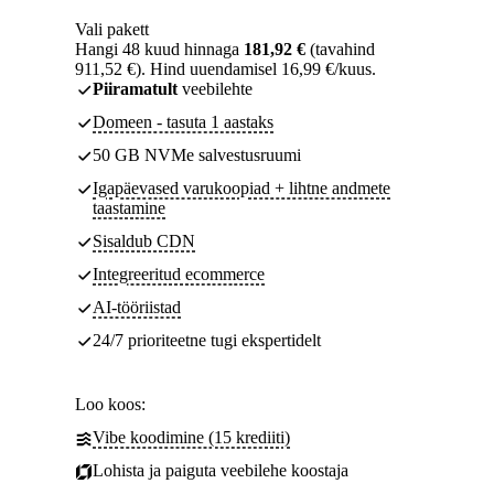
Vali pakett
Hangi 48 kuud hinnaga
181,92 €
(tavahind
911,52 €). Hind uuendamisel 16,99 €/kuus.
Piiramatult
veebilehte
Domeen - tasuta 1 aastaks
50 GB NVMe salvestusruumi
Igapäevased varukoopiad + lihtne andmete
taastamine
Sisaldub CDN
Integreeritud ecommerce
AI-tööriistad
24/7 prioriteetne tugi ekspertidelt
Loo koos:
Vibe koodimine (15 krediiti)
Lohista ja paiguta veebilehe koostaja