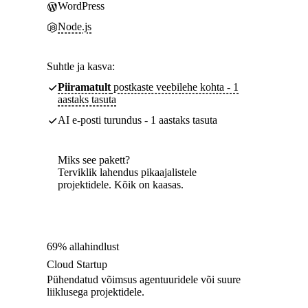
WordPress
Node.js
Suhtle ja kasva:
Piiramatult
postkaste veebilehe kohta - 1
aastaks tasuta
AI e-posti turundus - 1 aastaks tasuta
Miks see pakett?
Terviklik lahendus pikaajalistele
projektidele. Kõik on kaasas.
69% allahindlust
Cloud Startup
Pühendatud võimsus agentuuridele või suure
liiklusega projektidele.