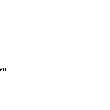
ett
i