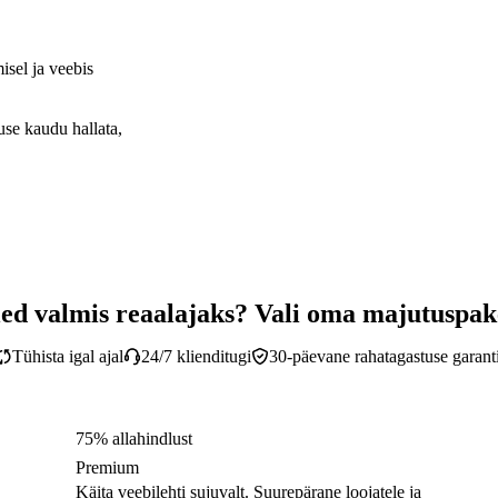
isel ja veebis
use kaudu hallata,
ed valmis reaalajaks? Vali oma majutuspak
Tühista igal ajal
24/7 klienditugi
30-päevane rahatagastuse garanti
75% allahindlust
Premium
Käita veebilehti sujuvalt. Suurepärane loojatele ja