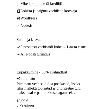
Vibe koodimine (5 krediiti)
Lohista ja paiguta veebilehe koostaja
WordPress
Node.js
Suhtle ja kasva:
2 postkasti veebisaidi kohta – 1 aasta tasuta
AI e-posti turundus
Eripakkumine • 80% allahindlust
Piiramatu
Piiramatu
veebisaidid ja postkastid, lisaks
tehisintellekti tööriistad ja prioriteetne tugi
maksimaalse paindlikkuse tagamiseks.
18,99
€
3,79
€
/kuus