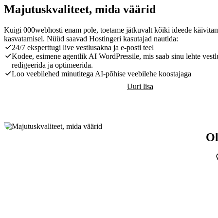
Majutuskvaliteet, mida väärid
Kuigi 000webhosti enam pole, toetame jätkuvalt kõiki ideede käivitam
kasvatamisel. Nüüd saavad Hostingeri kasutajad nautida:
24/7 eksperttugi live vestlusakna ja e-posti teel
Kodee, esimene agentlik AI WordPressile, mis saab sinu lehte vestl
redigeerida ja optimeerida.
Loo veebilehed minutitega AI-põhise veebilehe koostajaga
Uuri lisa
Ol