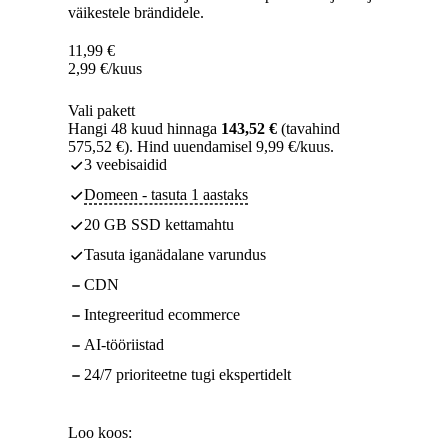
väikestele brändidele.
11,99
€
2,99
€
/kuus
Vali pakett
Hangi 48 kuud hinnaga
143,52 €
(tavahind
575,52 €). Hind uuendamisel 9,99 €/kuus.
3 veebisaidid
Domeen - tasuta 1 aastaks
20 GB SSD kettamahtu
Tasuta iganädalane varundus
CDN
Integreeritud ecommerce
AI-tööriistad
24/7 prioriteetne tugi ekspertidelt
Loo koos: