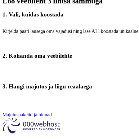
Loo veebileht 3 lihtsa sammuga
1. Vali, kuidas koostada
Kirjelda paari lausega oma vajadusi ning lase AI-l koostada unikaalne 
2. Kohanda oma veebilehte
3. Hangi majutus ja liigu reaalaega
Majutuspaketid ja hinnad