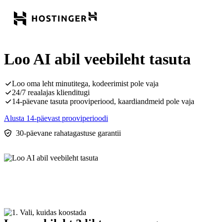
Loo AI abil veebileht tasuta
Loo oma leht minutitega, kodeerimist pole vaja
24/7 reaalajas klienditugi
14-päevane tasuta prooviperiood, kaardiandmeid pole vaja
Alusta 14-päevast prooviperioodi
30-päevane rahatagastuse garantii