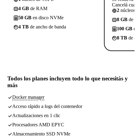
Cancelá cuan
4 GB
de RAM
2
núcleos
50 GB
en disco NVMe
8 GB
de 
4 TB
de ancho de banda
100 GB
e
8 TB
de a
Todos los planes incluyen
todo lo que necesitás
y
más
Docker manager
Acceso rápido a logs del contenedor
Actualizaciones en 1 clic
Procesadores AMD EPYC
Almacenamiento SSD NVMe