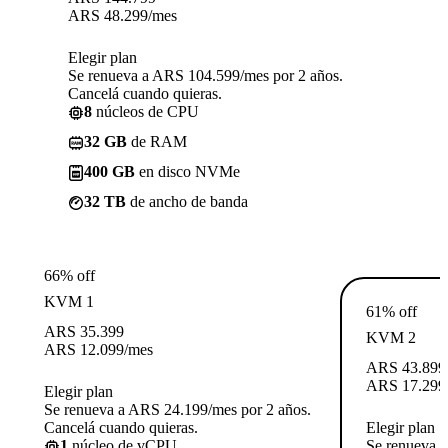
ARS
48.299
/mes
Elegir plan
Se renueva a ARS 104.599/mes por 2 años.
Cancelá cuando quieras.
8
núcleos de CPU
32 GB
de RAM
400 GB
en disco NVMe
32 TB
de ancho de banda
66% off
KVM 1
61% off
ARS
35.399
KVM 2
ARS
12.099
/mes
ARS
43.899
ARS
17.299
Elegir plan
Se renueva a ARS 24.199/mes por 2 años.
Cancelá cuando quieras.
Elegir plan
1
núcleo de vCPU
Se renueva 