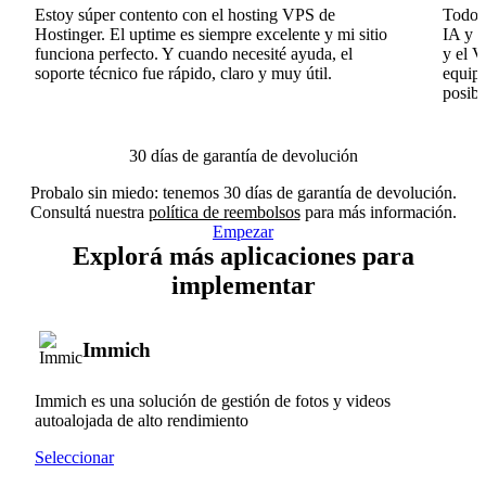
Estoy súper contento con el hosting VPS de
Todo f
Hostinger. El uptime es siempre excelente y mi sitio
IA y e
funciona perfecto. Y cuando necesité ayuda, el
y el V
soporte técnico fue rápido, claro y muy útil.
equipo
posibl
30 días de garantía de devolución
Probalo sin miedo: tenemos 30 días de garantía de devolución.
Consultá nuestra
política de reembolsos
para más información.
Empezar
Explorá más aplicaciones para
implementar
Immich
Immich es una solución de gestión de fotos y videos
autoalojada de alto rendimiento
Seleccionar