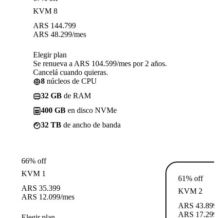
KVM 8
ARS
144.799
ARS
48.299
/mes
Elegir plan
Se renueva a ARS 104.599/mes por 2 años.
Cancelá cuando quieras.
8
núcleos de CPU
32 GB
de RAM
400 GB
en disco NVMe
32 TB
de ancho de banda
66% off
KVM 1
61% off
ARS
35.399
KVM 2
ARS
12.099
/mes
ARS
43.899
ARS
17.299
Elegir plan