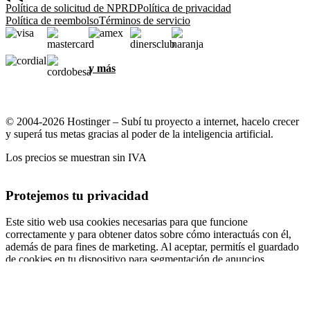
Política de solicitud de NPRD
Política de privacidad
Política de reembolso
Términos de servicio
y más
© 2004-2026 Hostinger – Subí tu proyecto a internet, hacelo crecer
y superá tus metas gracias al poder de la inteligencia artificial.
Los precios se muestran sin IVA
Protejemos tu privacidad
Este sitio web usa cookies necesarias para que funcione
correctamente y para obtener datos sobre cómo interactuás con él,
además de para fines de marketing. Al aceptar, permitís el guardado
de cookies en tu dispositivo para segmentación de anuncios,
personalización y análisis, según se describe en nuestra
Política de
cookies
.
Aceptar todo
Rechazar todo
Configuración de cookies