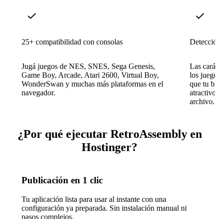
25+ compatibilidad con consolas
Detección
Jugá juegos de NES, SNES, Sega Genesis,
Las carát
Game Boy, Arcade, Atari 2600, Virtual Boy,
los juego
WonderSwan y muchas más plataformas en el
que tu bi
navegador.
atractivo
archivo.
¿Por qué ejecutar RetroAssembly en
Hostinger?
Publicación en 1 clic
Tu aplicación lista para usar al instante con una
configuración ya preparada. Sin instalación manual ni
pasos complejos.