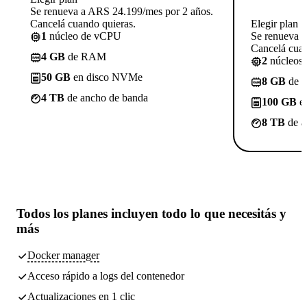
Se renueva a ARS 24.199/mes por 2 años.
Cancelá cuando quieras.
Elegir plan
1
núcleo de vCPU
Se renueva 
Cancelá cuan
4 GB
de RAM
2
núcleos
50 GB
en disco NVMe
8 GB
de 
4 TB
de ancho de banda
100 GB
e
8 TB
de a
Todos los planes incluyen
todo lo que necesitás
y
más
Docker manager
Acceso rápido a logs del contenedor
Actualizaciones en 1 clic