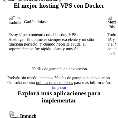
El mejor hosting VPS con Docker
Gad Iradufasha
Estoy súper contento con el hosting VPS de
Todo f
Hostinger. El uptime es siempre excelente y mi sitio
IA y e
funciona perfecto. Y cuando necesité ayuda, el
y el V
soporte técnico fue rápido, claro y muy útil.
equipo
posibl
30 días de garantía de devolución
Probalo sin miedo: tenemos 30 días de garantía de devolución.
Consultá nuestra
política de reembolsos
para más información.
Empezar
Explorá más aplicaciones para
implementar
Immich