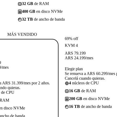
32 GB
de RAM
400 GB
en disco NVMe
32 TB
de ancho de banda
MÁS VENDIDO
69% off
KVM 4
ARS
79.199
ARS
24.199
/mes
9
9
/mes
Elegir plan
Se renueva a ARS 60.299/mes p
Cancelá cuando quieras.
a ARS 31.399/mes por 2 años.
4
núcleos de CPU
ndo quieras.
16 GB
de RAM
s de CPU
200 GB
en disco NVMe
 RAM
16 TB
de ancho de banda
n disco NVMe
ancho de banda