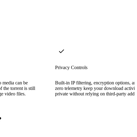
Privacy Controls
o media can be
Built-in IP filtering, encryption options, a
the torrent is still
zero telemetry keep your download activit
ge video files.
private without relying on third-party add-
?