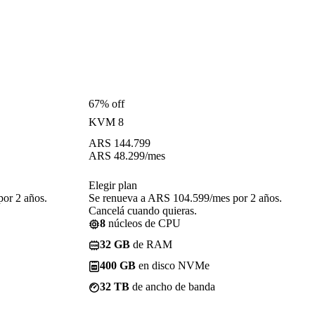
67% off
KVM 8
ARS
144.799
ARS
48.299
/mes
Elegir plan
or 2 años.
Se renueva a ARS 104.599/mes por 2 años.
Cancelá cuando quieras.
8
núcleos de CPU
32 GB
de RAM
400 GB
en disco NVMe
32 TB
de ancho de banda