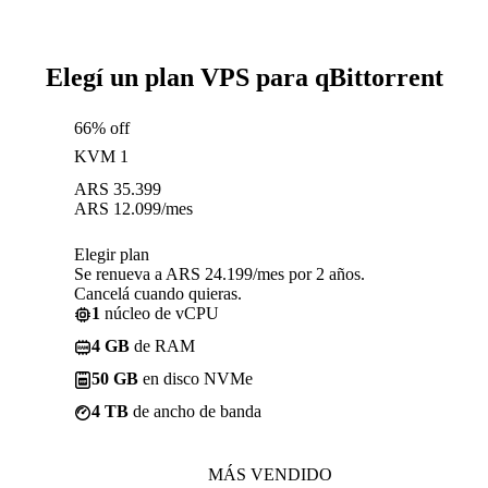
Elegí un plan VPS para qBittorrent
66% off
KVM 1
ARS
35.399
ARS
12.099
/mes
Elegir plan
Se renueva a ARS 24.199/mes por 2 años.
Cancelá cuando quieras.
1
núcleo de vCPU
4 GB
de RAM
50 GB
en disco NVMe
4 TB
de ancho de banda
MÁS VENDIDO