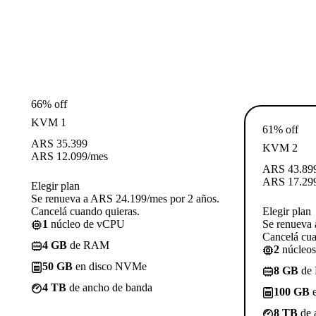
66% off
KVM 1
61% off
ARS
35.399
KVM 2
ARS
12.099
/mes
ARS
43.89
ARS
17.29
Elegir plan
Se renueva a ARS 24.199/mes por 2 años.
Cancelá cuando quieras.
Elegir plan
1
núcleo de vCPU
Se renueva 
Cancelá cua
4 GB
de RAM
2
núcleo
50 GB
en disco NVMe
8 GB
de
4 TB
de ancho de banda
100 GB
e
8 TB
de 