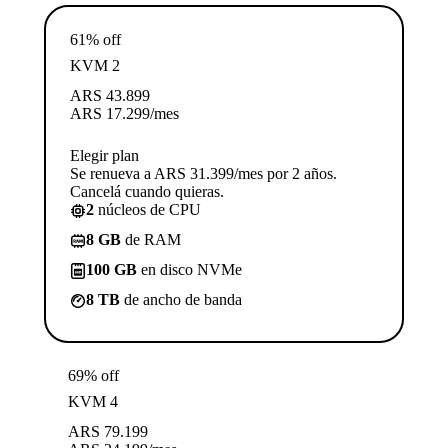
61% off
KVM 2
ARS
43.899
ARS
17.299
/mes
Elegir plan
Se renueva a ARS 31.399/mes por 2 años.
Cancelá cuando quieras.
2
núcleos de CPU
8 GB
de RAM
100 GB
en disco NVMe
8 TB
de ancho de banda
69% off
KVM 4
ARS
79.199