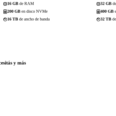
16 GB
de RAM
32 GB
d
200 GB
en disco NVMe
400 GB
e
16 TB
de ancho de banda
32 TB
de
esitás
y más