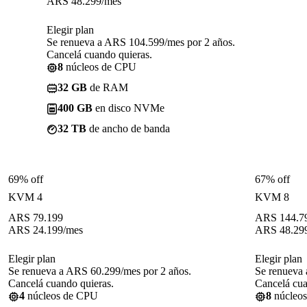
ARS
48.299
/mes
Elegir plan
Se renueva a ARS 104.599/mes por 2 años.
Cancelá cuando quieras.
8
núcleos de CPU
32 GB
de RAM
400 GB
en disco NVMe
32 TB
de ancho de banda
69% off
67% off
KVM 4
KVM 8
ARS
79.199
ARS
144.7
ARS
24.199
/mes
ARS
48.29
Elegir plan
Elegir plan
Se renueva a ARS 60.299/mes por 2 años.
Se renueva 
Cancelá cuando quieras.
Cancelá cua
4
núcleos de CPU
8
núcleo