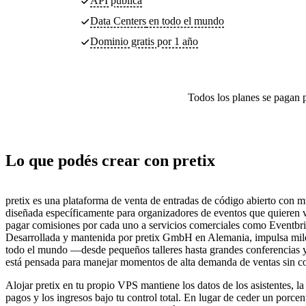
API pública
Data Centers
en todo el mundo
Dominio gratis por 1 año
Todos los planes se pagan p
Lo que podés crear con pretix
pretix es una plataforma de venta de entradas de código abierto con 
diseñada específicamente para organizadores de eventos que quieren v
pagar comisiones por cada uno a servicios comerciales como Eventbrit
Desarrollada y mantenida por pretix GmbH en Alemania, impulsa mil
todo el mundo —desde pequeños talleres hasta grandes conferencias 
está pensada para manejar momentos de alta demanda de ventas sin co
Alojar pretix en tu propio VPS mantiene los datos de los asistentes, l
pagos y los ingresos bajo tu control total. En lugar de ceder un porcen