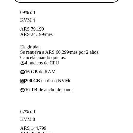
69% off
KVM 4
ARS
79.199
ARS
24.199
/mes
Elegir plan
Se renueva a ARS 60.299/mes por 2 años.
Cancelá cuando quieras.
4
núcleos de CPU
16 GB
de RAM
200 GB
en disco NVMe
16 TB
de ancho de banda
67% off
KVM 8
ARS
144.799