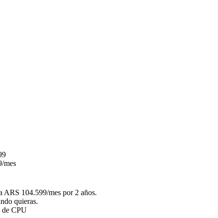
99
9
/mes
a ARS 104.599/mes por 2 años.
ndo quieras.
s de CPU