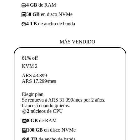
4 GB
de RAM
50 GB
en disco NVMe
4 TB
de ancho de banda
MÁS VENDIDO
61% off
KVM 2
ARS
43.899
ARS
17.299
/mes
Elegir plan
Se renueva a ARS 31.399/mes por 2 años.
Cancelá cuando quieras.
2
núcleos de CPU
8 GB
de RAM
100 GB
en disco NVMe
8 TB
de ancho de banda