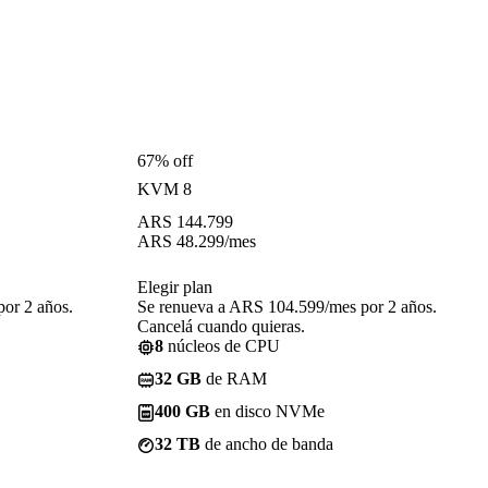
67% off
KVM 8
ARS
144.799
ARS
48.299
/mes
Elegir plan
or 2 años.
Se renueva a ARS 104.599/mes por 2 años.
Cancelá cuando quieras.
8
núcleos de CPU
32 GB
de RAM
400 GB
en disco NVMe
32 TB
de ancho de banda