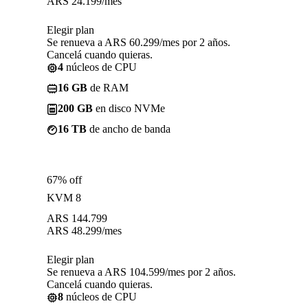
ARS
24.199
/mes
Elegir plan
Se renueva a ARS 60.299/mes por 2 años.
Cancelá cuando quieras.
4
núcleos de CPU
16 GB
de RAM
200 GB
en disco NVMe
16 TB
de ancho de banda
67% off
KVM 8
ARS
144.799
ARS
48.299
/mes
Elegir plan
Se renueva a ARS 104.599/mes por 2 años.
Cancelá cuando quieras.
8
núcleos de CPU