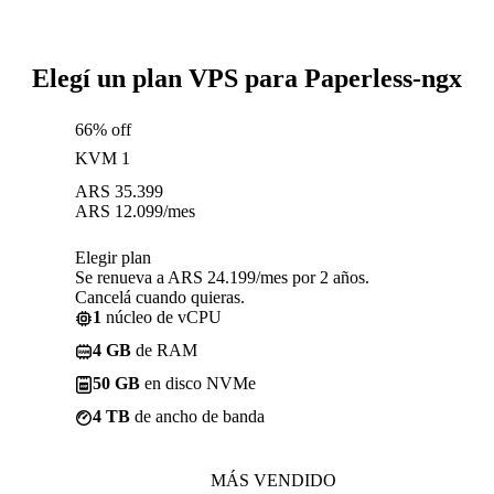
Elegí un plan VPS para Paperless-ngx
66% off
KVM 1
ARS
35.399
ARS
12.099
/mes
Elegir plan
Se renueva a ARS 24.199/mes por 2 años.
Cancelá cuando quieras.
1
núcleo de vCPU
4 GB
de RAM
50 GB
en disco NVMe
4 TB
de ancho de banda
MÁS VENDIDO