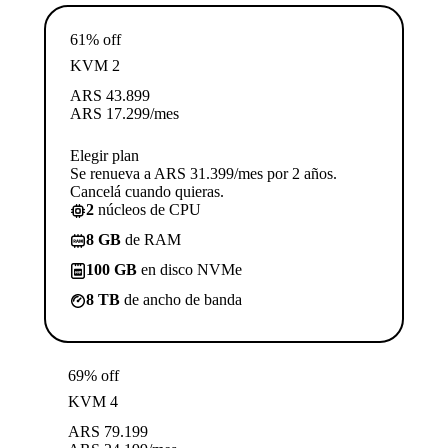
61% off
KVM 2
ARS
43.899
ARS
17.299
/mes
Elegir plan
Se renueva a ARS 31.399/mes por 2 años.
Cancelá cuando quieras.
2
núcleos de CPU
8 GB
de RAM
100 GB
en disco NVMe
8 TB
de ancho de banda
69% off
KVM 4
ARS
79.199