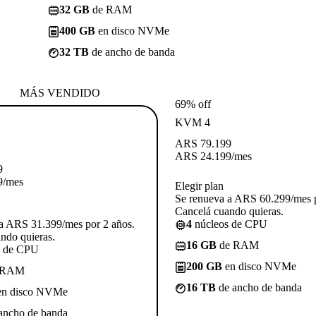
32 GB
de RAM
400 GB
en disco NVMe
32 TB
de ancho de banda
MÁS VENDIDO
69% off
KVM 4
ARS
79.199
ARS
24.199
/mes
9
9
/mes
Elegir plan
Se renueva a ARS 60.299/mes p
Cancelá cuando quieras.
a ARS 31.399/mes por 2 años.
4
núcleos de CPU
ndo quieras.
16 GB
de RAM
s de CPU
200 GB
en disco NVMe
 RAM
16 TB
de ancho de banda
n disco NVMe
ancho de banda