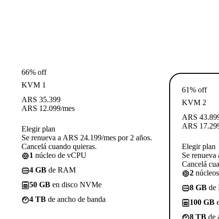
66% off
KVM 1
61% off
ARS
35.399
KVM 2
ARS
12.099
/mes
ARS
43.89
ARS
17.29
Elegir plan
Se renueva a ARS 24.199/mes por 2 años.
Cancelá cuando quieras.
Elegir plan
1
núcleo de vCPU
Se renueva 
Cancelá cua
4 GB
de RAM
2
núcleo
50 GB
en disco NVMe
8 GB
de
4 TB
de ancho de banda
100 GB
e
8 TB
de 