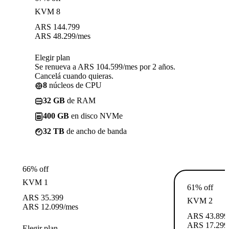
KVM 8
ARS
144.799
ARS
48.299
/mes
Elegir plan
Se renueva a ARS 104.599/mes por 2 años.
Cancelá cuando quieras.
8
núcleos de CPU
32 GB
de RAM
400 GB
en disco NVMe
32 TB
de ancho de banda
66% off
KVM 1
61% off
ARS
35.399
KVM 2
ARS
12.099
/mes
ARS
43.899
ARS
17.299
Elegir plan