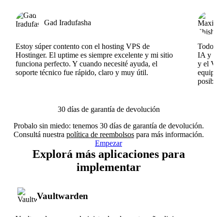
Gad Iradufasha
Estoy súper contento con el hosting VPS de
Todo f
Hostinger. El uptime es siempre excelente y mi sitio
IA y e
funciona perfecto. Y cuando necesité ayuda, el
y el V
soporte técnico fue rápido, claro y muy útil.
equipo
posibl
30 días de garantía de devolución
Probalo sin miedo: tenemos 30 días de garantía de devolución.
Consultá nuestra
política de reembolsos
para más información.
Empezar
Explorá más aplicaciones para
implementar
Vaultwarden