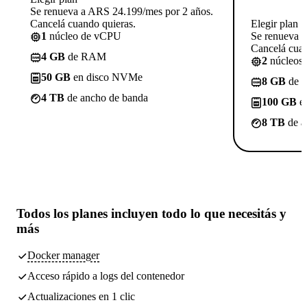
Se renueva a ARS 24.199/mes por 2 años.
Cancelá cuando quieras.
Elegir plan
1
núcleo de vCPU
Se renueva 
Cancelá cuan
4 GB
de RAM
2
núcleos
50 GB
en disco NVMe
8 GB
de 
4 TB
de ancho de banda
100 GB
e
8 TB
de a
Todos los planes incluyen
todo lo que necesitás
y
más
Docker manager
Acceso rápido a logs del contenedor
Actualizaciones en 1 clic