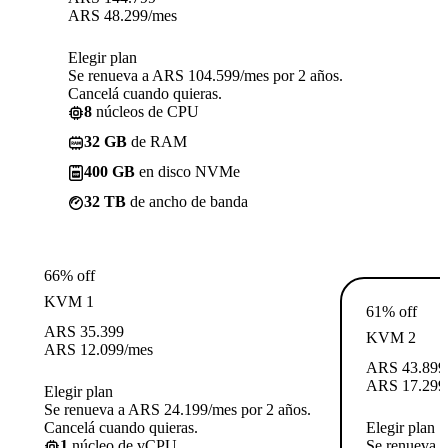
ARS
48.299
/mes
Elegir plan
Se renueva a ARS 104.599/mes por 2 años.
Cancelá cuando quieras.
8
núcleos de CPU
32 GB
de RAM
400 GB
en disco NVMe
32 TB
de ancho de banda
66% off
KVM 1
61% off
ARS
35.399
KVM 2
ARS
12.099
/mes
ARS
43.899
ARS
17.299
Elegir plan
Se renueva a ARS 24.199/mes por 2 años.
Cancelá cuando quieras.
Elegir plan
1
núcleo de vCPU
Se renueva 