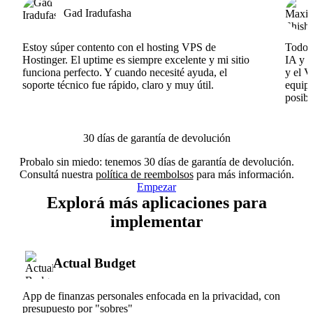
Gad Iradufasha
Estoy súper contento con el hosting VPS de
Todo f
Hostinger. El uptime es siempre excelente y mi sitio
IA y e
funciona perfecto. Y cuando necesité ayuda, el
y el V
soporte técnico fue rápido, claro y muy útil.
equipo
posibl
30 días de garantía de devolución
Probalo sin miedo: tenemos 30 días de garantía de devolución.
Consultá nuestra
política de reembolsos
para más información.
Empezar
Explorá más aplicaciones para
implementar
Actual Budget
App de finanzas personales enfocada en la privacidad, con
presupuesto por "sobres"