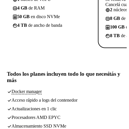
Cancelá cuan
4 GB
de RAM
2
núcleos
50 GB
en disco NVMe
8 GB
de 
4 TB
de ancho de banda
100 GB
e
8 TB
de a
Todos los planes incluyen
todo lo que necesitás
y
más
Docker manager
Acceso rápido a logs del contenedor
Actualizaciones en 1 clic
Procesadores AMD EPYC
Almacenamiento SSD NVMe