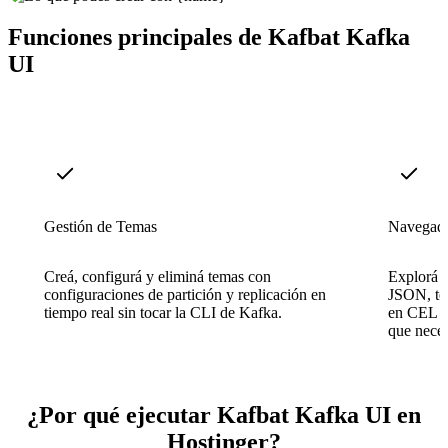
Funciones principales de Kafbat Kafka
UI
Gestión de Temas
Navegado
Creá, configurá y eliminá temas con
Explorá 
configuraciones de partición y replicación en
JSON, tex
tiempo real sin tocar la CLI de Kafka.
en CEL pa
que neces
¿Por qué ejecutar Kafbat Kafka UI en
Hostinger?