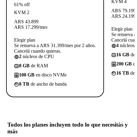
KVM 4
61% off
ARS
79.199
KVM 2
ARS
24.199
ARS
43.899
ARS
17.299
/mes
Elegir plan
Se renueva a
Elegir plan
Cancelá cuan
Se renueva a ARS 31.399/mes por 2 años.
4
núcleos
Cancelá cuando quieras.
16 GB
de
2
núcleos de CPU
200 GB
en
8 GB
de RAM
16 TB
de 
100 GB
en disco NVMe
8 TB
de ancho de banda
Todos los planes incluyen
todo lo que necesitás
y
más