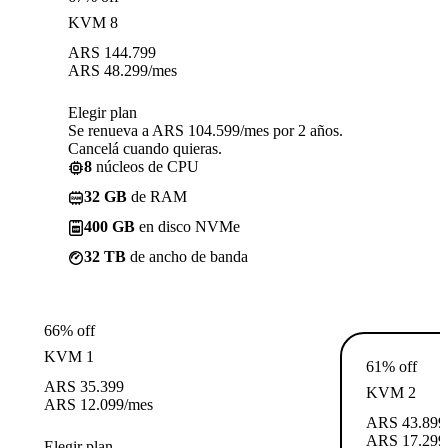
KVM 8
ARS
144.799
ARS
48.299
/mes
Elegir plan
Se renueva a ARS 104.599/mes por 2 años.
Cancelá cuando quieras.
8
núcleos de CPU
32 GB
de RAM
400 GB
en disco NVMe
32 TB
de ancho de banda
66% off
KVM 1
61% off
ARS
35.399
KVM 2
ARS
12.099
/mes
ARS
43.899
ARS
17.299
Elegir plan