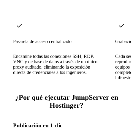
Pasarela de acceso centralizado
Grabació
Encamine todas las conexiones SSH, RDP,
Cada sesi
VNC y de base de datos a través de un único
reproduci
proxy auditado, eliminando la exposición
equipos d
directa de credenciales a los ingenieros.
completo 
infraestru
¿Por qué ejecutar JumpServer en
Hostinger?
Publicación en 1 clic