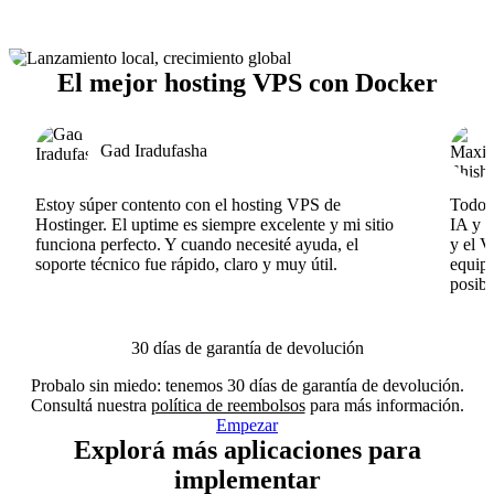
El mejor hosting VPS con Docker
Gad Iradufasha
Estoy súper contento con el hosting VPS de
Todo f
Hostinger. El uptime es siempre excelente y mi sitio
IA y e
funciona perfecto. Y cuando necesité ayuda, el
y el V
soporte técnico fue rápido, claro y muy útil.
equipo
posibl
30 días de garantía de devolución
Probalo sin miedo: tenemos 30 días de garantía de devolución.
Consultá nuestra
política de reembolsos
para más información.
Empezar
Explorá más aplicaciones para
implementar