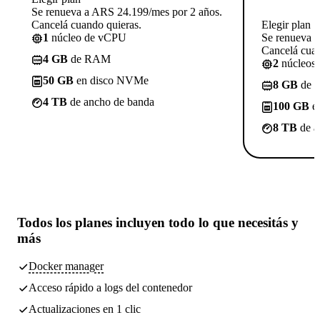
Se renueva a ARS 24.199/mes por 2 años.
Cancelá cuando quieras.
Elegir plan
1
núcleo de vCPU
Se renueva 
Cancelá cuan
4 GB
de RAM
2
núcleos
50 GB
en disco NVMe
8 GB
de 
4 TB
de ancho de banda
100 GB
e
8 TB
de a
Todos los planes incluyen
todo lo que necesitás
y
más
Docker manager
Acceso rápido a logs del contenedor
Actualizaciones en 1 clic