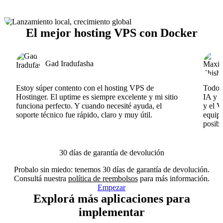
El mejor hosting VPS con Docker
Gad Iradufasha
Estoy súper contento con el hosting VPS de
Todo f
Hostinger. El uptime es siempre excelente y mi sitio
IA y e
funciona perfecto. Y cuando necesité ayuda, el
y el V
soporte técnico fue rápido, claro y muy útil.
equipo
posibl
30 días de garantía de devolución
Probalo sin miedo: tenemos 30 días de garantía de devolución.
Consultá nuestra
política de reembolsos
para más información.
Empezar
Explorá más aplicaciones para
implementar