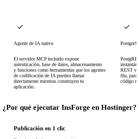
Agente de IA nativo
PostgreS
El servidor MCP incluido expone
PostgRES
autenticación, base de datos, almacenamiento
instantá
y funciones como herramientas que los agentes
REST ver
de codificación de IA pueden llamar
fila, par
directamente mientras construyen tu
código re
aplicación.
¿Por qué ejecutar InsForge en Hostinger?
Publicación en 1 clic