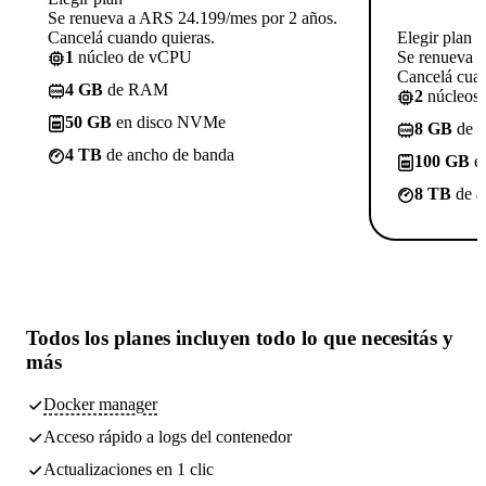
Se renueva a ARS 24.199/mes por 2 años.
Cancelá cuando quieras.
Elegir plan
1
núcleo de vCPU
Se renueva 
Cancelá cuan
4 GB
de RAM
2
núcleos
50 GB
en disco NVMe
8 GB
de 
4 TB
de ancho de banda
100 GB
e
8 TB
de a
Todos los planes incluyen
todo lo que necesitás
y
más
Docker manager
Acceso rápido a logs del contenedor
Actualizaciones en 1 clic