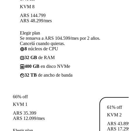
KVM 8
ARS
144.799
ARS
48.299
/mes
Elegir plan
Se renueva a ARS 104.599/mes por 2 años.
Cancelá cuando quieras.
8
núcleos de CPU
32 GB
de RAM
400 GB
en disco NVMe
32 TB
de ancho de banda
66% off
KVM 1
61% off
ARS
35.399
KVM 2
ARS
12.099
/mes
ARS
43.899
ARS
17.299
Elegir plan