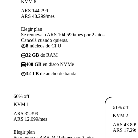
KVM 8
ARS
144.799
ARS
48.299
/mes
Elegir plan
Se renueva a ARS 104.599/mes por 2 años.
Cancelá cuando quieras.
8
núcleos de CPU
32 GB
de RAM
400 GB
en disco NVMe
32 TB
de ancho de banda
66% off
KVM 1
61% off
ARS
35.399
KVM 2
ARS
12.099
/mes
ARS
43.899
ARS
17.299
Elegir plan
Se renueva a ARS 24.199/mes por 2 años.