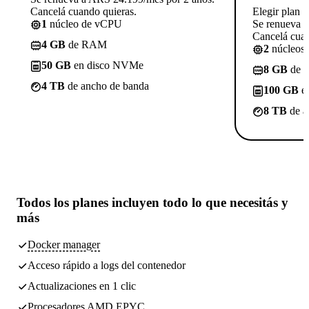
Cancelá cuando quieras.
Elegir plan
1
núcleo de vCPU
Se renueva 
Cancelá cuan
4 GB
de RAM
2
núcleos
50 GB
en disco NVMe
8 GB
de 
4 TB
de ancho de banda
100 GB
e
8 TB
de a
Todos los planes incluyen
todo lo que necesitás
y
más
Docker manager
Acceso rápido a logs del contenedor
Actualizaciones en 1 clic
Procesadores AMD EPYC