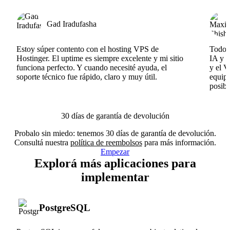
Gad Iradufasha
Estoy súper contento con el hosting VPS de
Todo f
Hostinger. El uptime es siempre excelente y mi sitio
IA y e
funciona perfecto. Y cuando necesité ayuda, el
y el V
soporte técnico fue rápido, claro y muy útil.
equipo
posibl
30 días de garantía de devolución
Probalo sin miedo: tenemos 30 días de garantía de devolución.
Consultá nuestra
política de reembolsos
para más información.
Empezar
Explorá más aplicaciones para
implementar
PostgreSQL