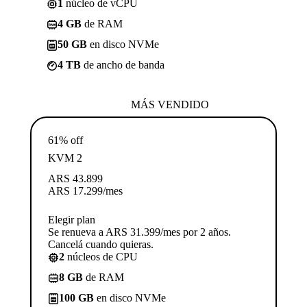
1
núcleo de vCPU
4 GB
de RAM
50 GB
en disco NVMe
4 TB
de ancho de banda
MÁS VENDIDO
61% off
KVM 2
ARS
43.899
ARS
17.299
/mes
Elegir plan
Se renueva a ARS 31.399/mes por 2 años.
Cancelá cuando quieras.
2
núcleos de CPU
8 GB
de RAM
100 GB
en disco NVMe